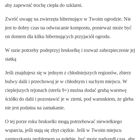
aby zapewnić trochę ciepła do szklarni.
Zwróć uwagę na zwierzęta hibernujące w Twoim ogrodzie. Nie
jest to dobry czas na odwracanie kompostu, ponieważ może być
on domem dla kilku hibernujących przyjaciół ogrodu.
W razie potrzeby podeprzyj brukselkę i rozważ zabezpieczenie jej
siatką
Jeśli znajdujesz się w jednym z chłodniejszych regionów, zbierz
bulwy dalii i przechowuj je w chłodnym i suchym miejscu. W
cieplejszych rejonach (strefa 9+) można dodać grubą warstwę
ściółki do dalii i pozostawić je w ziemi, pod warunkiem, że gleba
nie jest podatna na zamakanie.
O tej porze roku brukselki mogą potrzebować niewielkiego
wsparcia, jeśli stają się zbyt ciężkie. Jeśli w Twoim miejscu
zamieszkania problemem są gołębie, być może nadszedł czas, aby