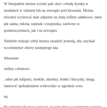
W listopadzie można wysiać pak choi i cebulę dymkę w
modułach w szklarni lub na zewnątrz pod kloszami. Można
również wysiewać inne odporne na zimę rośliny sałatkowe, takie
jak sałata, rukola, szpinak i roszponka, zarówno w
pomieszczeniach, jak i na zewnątrz.
Niektóre rodzaje cebul można zasadzić jesienią, aby uzyskać
wcześniejsze zbiory następnego lata
Wiosenne
rośliny cebulowe
, takie jak tulipany, żonkile, aluminy, bratki i hiacynty, mogą
stanowić spektakularne widowisko w ogrodzie wios
ną.
Posadzenie ich teraz zapewni, że zakwitną w następnym sezonie.