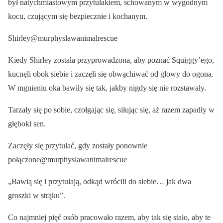
był natychmiastowym przytulakiem, schowanym w wygodnym
kocu, czującym się bezpiecznie i kochanym.
Shirley@murphyslawanimalrescue
Kiedy Shirley została przyprowadzona, aby poznać Squiggy’ego,
kucnęli obok siebie i zaczęli się obwąchiwać od głowy do ogona.
W mgnieniu oka bawiły się tak, jakby nigdy się nie rozstawały.
Tarzały się po sobie, czołgając się, siłując się, aż razem zapadły w
głęboki sen.
Zaczęły się przytulać, gdy zostały ponownie
połączone@murphyslawanimalrescue
„Bawią się i przytulają, odkąd wrócili do siebie… jak dwa
groszki w strąku”.
Co najmniej pięć osób pracowało razem, aby tak się stało, aby te