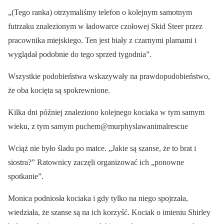
„(Tego ranka) otrzymaliśmy telefon o kolejnym samotnym
futrzaku znalezionym w ładowarce czołowej Skid Steer przez
pracownika miejskiego. Ten jest biały z czarnymi plamami i
wyglądał podobnie do tego sprzed tygodnia”.
Wszystkie podobieństwa wskazywały na prawdopodobieństwo,
że oba kocięta są spokrewnione.
Kilka dni później znaleziono kolejnego kociaka w tym samym
wieku, z tym samym puchem@murphyslawanimalrescue
Wciąż nie było śladu po matce. „Jakie są szanse, że to brat i
siostra?” Ratownicy zaczęli organizować ich „ponowne
spotkanie”.
Monica podniosła kociaka i gdy tylko na niego spojrzała,
wiedziała, że szanse są na ich korzyść. Kociak o imieniu Shirley