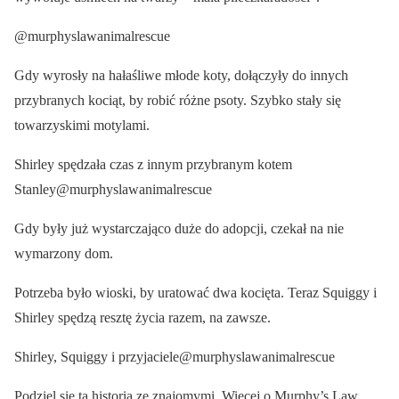
@murphyslawanimalrescue
Gdy wyrosły na hałaśliwe młode koty, dołączyły do innych
przybranych kociąt, by robić różne psoty. Szybko stały się
towarzyskimi motylami.
Shirley spędzała czas z innym przybranym kotem
Stanley@murphyslawanimalrescue
Gdy były już wystarczająco duże do adopcji, czekał na nie
wymarzony dom.
Potrzeba było wioski, by uratować dwa kocięta. Teraz Squiggy i
Shirley spędzą resztę życia razem, na zawsze.
Shirley, Squiggy i przyjaciele@murphyslawanimalrescue
Podziel się tą historią ze znajomymi. Więcej o Murphy’s Law