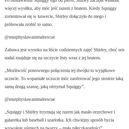
Po odstawieniu Squiggy’ego od piersi, Shirley zaczęła wkładać
więcej wysiłku, aby móc jeść razem z bratem. Kiedy Squiggy
zorientował się w kuwecie, Shirley dołączyła do niego i
próbowała zrobić to samo.
@murphyslawanimalrescue
Zabawa jest wysoko na liście codziennych zajęć Shirley, choć sen
nadal znajduje się na szczycie listy wraz z jej bratem.
„Możliwość ponownego połączenia tej dwójki to wyjątkowe
uczucie. To wspaniałe uczucie móc zaoferować jego siostrze taką
samą drugą szansę, jaką otrzymał Squiggy”.
@murphyslawanimalrescue
„Squiggy i Shirley trzymają się razem jak masło orzechowe i
galaretka lub baseball i szarlotka. Ich chwiejny sposób bycia
wywołuje uśmiech na twarzy – mała piłeczkaradości”.