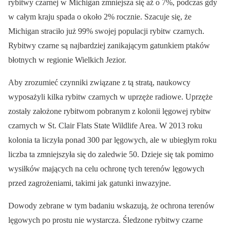
rybitwy czarnej w Michigan zmniejsza się aż o 7%, podczas gdy
w całym kraju spada o około 2% rocznie. Szacuje się, że
Michigan straciło już 99% swojej populacji rybitw czarnych.
Rybitwy czarne są najbardziej zanikającym gatunkiem ptaków
błotnych w regionie Wielkich Jezior.
Aby zrozumieć czynniki związane z tą stratą, naukowcy
wyposażyli kilka rybitw czarnych w uprzęże radiowe. Uprzęże
zostały założone rybitwom pobranym z kolonii lęgowej rybitw
czarnych w St. Clair Flats State Wildlife Area. W 2013 roku
kolonia ta liczyła ponad 300 par lęgowych, ale w ubiegłym roku
liczba ta zmniejszyła się do zaledwie 50. Dzieje się tak pomimo
wysiłków mających na celu ochronę tych terenów lęgowych
przed zagrożeniami, takimi jak gatunki inwazyjne.
Dowody zebrane w tym badaniu wskazują, że ochrona terenów
lęgowych po prostu nie wystarcza. Śledzone rybitwy czarne