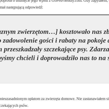
prosił o usunięcie jego wpisu z GoPetFriendly.com. Gdy zapytałem, dl
ymał następującą odpowiedź:
jaznym zwierzętom…] kosztowało nas zby
 o zadowolenie gości i rabaty na pokoje
m przeszkadzały szczekające psy. Zdarza 
 byśmy chcieli i doprowadziło nas to na 
ę nieuzasadnionym opłatom za zwierzęta domowe. Nie zastanawiałem się
czekających psów.