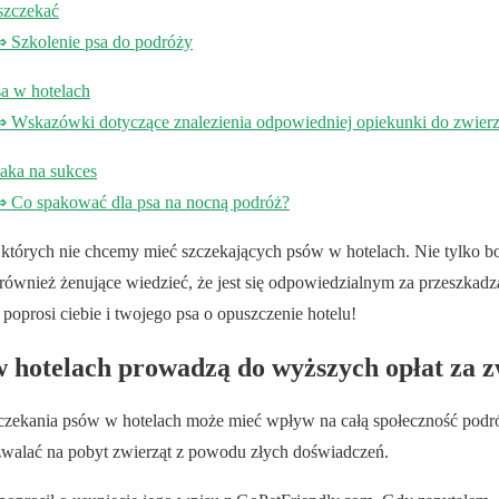
 szczekać
zkolenie psa do podróży
sa w hotelach
kazówki dotyczące znalezienia odpowiedniej opiekunki do zwierz
aka na sukces
o spakować dla psa na nocną podróż?
 których nie chcemy mieć szczekających psów w hotelach. Nie tylko bo
 również żenujące wiedzieć, że jest się odpowiedzialnym za przeszkad
l poprosi ciebie i twojego psa o opuszczenie hotelu!
w hotelach prowadzą do wyższych opłat za 
zczekania psów w hotelach może mieć wpływ na całą społeczność podró
ezwalać na pobyt zwierząt z powodu złych doświadczeń.