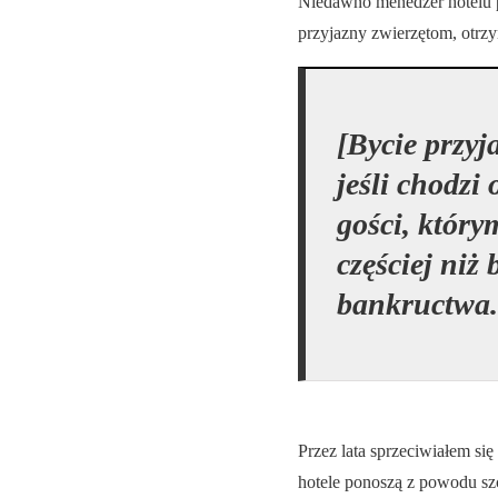
Niedawno menedżer hotelu po
przyjazny zwierzętom, otrz
[Bycie przy
jeśli chodzi
gości, który
częściej niż
bankructwa.
Przez lata sprzeciwiałem si
hotele ponoszą z powodu sz