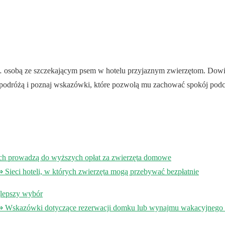
osobą ze szczekającym psem w hotelu przyjaznym zwierzętom. Dowie
podróżą i poznaj wskazówki, które pozwolą mu zachować spokój pod
ach prowadzą do wyższych opłat za zwierzęta domowe
eci hoteli, w których zwierzęta mogą przebywać bezpłatnie
jlepszy wybór
skazówki dotyczące rezerwacji domku lub wynajmu wakacyjnego p