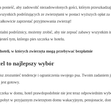
a ponieść, aby zadowolić niezadowolonych gości, którym przeszkadzaj
 wszystkich podróżujących ze zwierzętami w postaci wyższych opłat za z
 całkowicie zaprzestać przyjmowania zwierząt!
ialni podróżnicy, możemy zrobić, aby nie zepsuć zabawy wszystkim
esteś tym, którego pies szczeka w hotelu.
 hoteli, w których zwierzęta mogą przebywać bezpłatnie
el to najlepszy wybór
z zrozumieć tendencje i ograniczenia swojego psa. Twoim zadaniem je
e jest gotowy.
szczeka w domu, hotel prawdopodobnie nie jest teraz odpowiednim w
e pobyt w przyjaznym zwierzętom domu wakacyjnym, pensjonacie, do