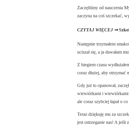
Zaczęliśmy od nauczenia M
zaczyna na coś szczekać, w
CZYTAJ WIĘCEJ ⇒
Szko
Następnie trzymałem smakoł
uciszał się, a ja dawałam m
Z biegiem czasu wydłużałem
coraz dłużej, aby otrzymać 
Gdy już to opanował, zaczę
wiewiórkami i wiewiórkami 
ale coraz szybciej łapał o co
Teraz dziękuję mu za szcze
jest ostrzeganie nas! A jeśli