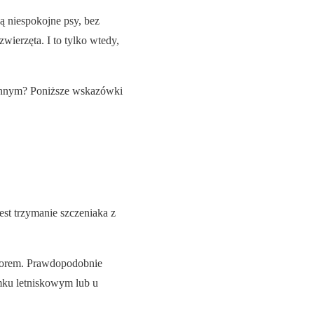
ą niespokojne psy, bez
wierzęta. I to tylko wtedy,
 innym? Poniższe wskazówki
st trzymanie szczeniaka z
yborem. Prawdopodobnie
mku letniskowym lub u