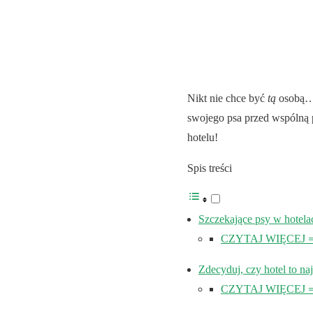
Nikt nie chce być
tą
osobą… 
swojego psa przed wspólną 
hotelu!
Spis treści
Szczekające psy w hotel
CZYTAJ WIĘCEJ ⇒ Si
Zdecyduj, czy hotel to na
CZYTAJ WIĘCEJ ⇒ W