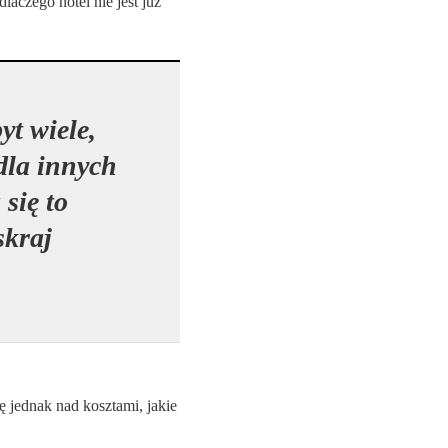
aczego hotel nie jest już
t wiele,
 dla innych
się to
skraj
 jednak nad kosztami, jakie