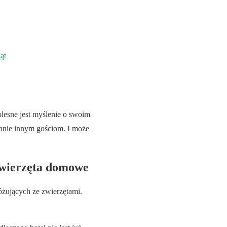
ąt
lesne jest myślenie o swoim
zanie innym gościom. I może
zwierzęta domowe
żujących ze zwierzętami.