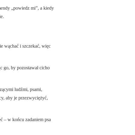
ndy „powiedz mi”, a kiedy
e.
e wąchać i szczekać, więc
 go, by pozostawał cicho
zącymi ludźmi, psami,
y, aby je przezwyciężyć,
ieć – w końcu zadaniem psa