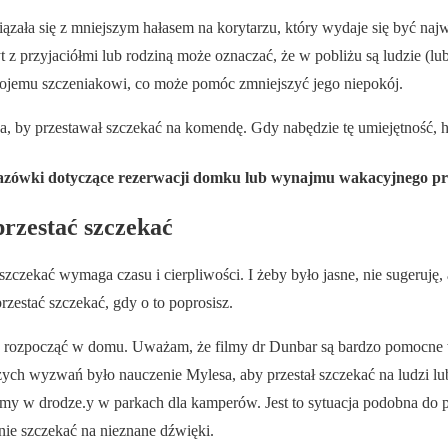
iązała się z mniejszym hałasem na korytarzu, który wydaje się być n
 z przyjaciółmi lub rodziną może oznaczać, że w pobliżu są ludzie (lub
ojemu szczeniakowi, co może pomóc zmniejszyć jego niepokój.
 by przestawał szczekać na komendę. Gdy nabędzie tę umiejętność, hot
zówki dotyczące rezerwacji domku lub wynajmu wakacyjnego pr
przestać szczekać
 szczekać wymaga czasu i cierpliwości. I żeby było jasne, nie sugeruję
zestać szczekać, gdy o to poprosisz.
iej rozpocząć w domu. Uważam, że filmy dr Dunbar są bardzo pomocne
ych wyzwań było nauczenie Mylesa, aby przestał szczekać na ludzi l
śmy w drodze.y w parkach dla kamperów. Jest to sytuacja podobna do 
anie szczekać na nieznane dźwięki.