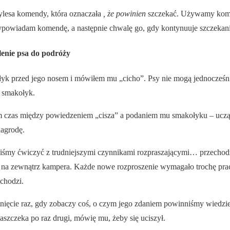
ylesa komendy, która oznaczała
, że powinien
szczekać. Używamy kome
ypowiadam komendę, a następnie chwalę go, gdy kontynuuje szczekani
lenie psa do podróży
yk przed jego nosem i mówiłem mu „cicho”. Psy nie mogą jednocześni
u smakołyk.
 czas między powiedzeniem „cisza” a podaniem mu smakołyku – ucząc
nagrodę.
liśmy ćwiczyć z trudniejszymi czynnikami rozpraszającymi… przechod
na zewnątrz kampera. Każde nowe rozproszenie wymagało trochę prac
 chodzi.
knięcie raz, gdy zobaczy coś, o czym jego zdaniem powinniśmy wiedz
 zaszczeka po raz drugi, mówię mu, żeby się uciszył.