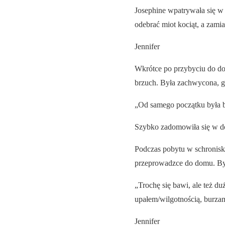
Josephine wpatrywała się w 
odebrać miot kociąt, a zam
Jennifer
Wkrótce po przybyciu do dom
brzuch. Była zachwycona, g
„Od samego początku była b
Szybko zadomowiła się w d
Podczas pobytu w schronisku 
przeprowadzce do domu. Była
„Trochę się bawi, ale też d
upałem/wilgotnością, burzam
Jennifer