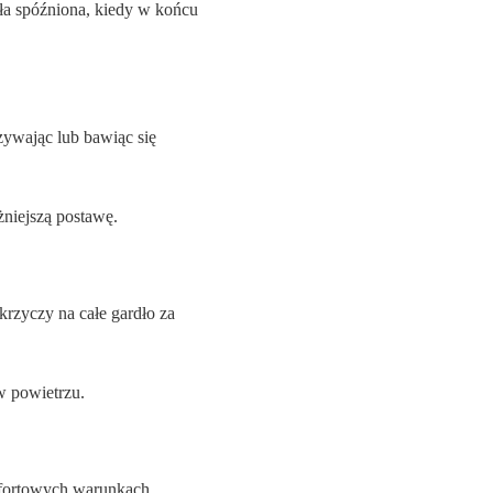
yła spóźniona, kiedy w końcu
zywając lub bawiąc się
żniejszą postawę.
krzyczy na całe gardło za
 w powietrzu.
fortowych warunkach.