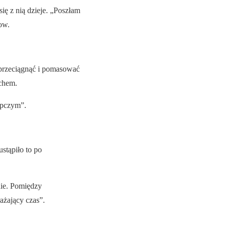
ię z nią dzieje. „Poszłam
ow.
 przeciągnąć i pomasować
uchem.
ępczym”.
stąpiło to po
nie. Pomiędzy
ażający czas”.