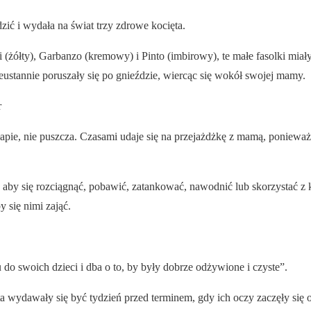
dzić i wydała na świat trzy zdrowe kocięta.
 (żółty), Garbanzo (kremowy) i Pinto (imbirowy), te małe fasolki miał
ieustannie poruszały się po gnieździe, wiercąc się wokół swojej mamy.
r
apie, nie puszcza. Czasami udaje się na przejażdżkę z mamą, ponieważ 
, aby się rozciągnąć, pobawić, zatankować, nawodnić lub skorzystać z 
y się nimi zająć.
 do swoich dzieci i dba o to, by były dobrze odżywione i czyste”.
a wydawały się być tydzień przed terminem, gdy ich oczy zaczęły się o