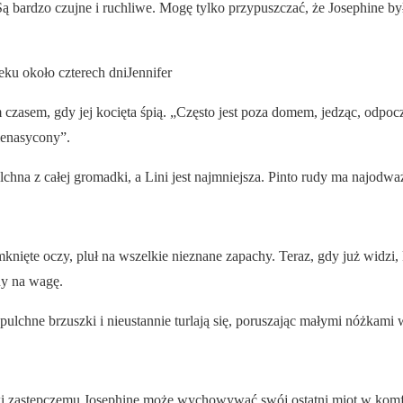
Są bardzo czujne i ruchliwe. Mogę tylko przypuszczać, że Josephine b
ku około czterech dniJennifer
 czasem, gdy jej kocięta śpią. „Często jest poza domem, jedząc, odpoc
nienasycony”.
lchna z całej gromadki, a Lini jest najmniejsza. Pinto rudy ma najodwa
knięte oczy, pluł na wszelkie nieznane zapachy. Teraz, gdy już widzi, 
ny na wagę.
pulchne brzuszki i nieustannie turlają się, poruszając małymi nóżkami
 zastępczemu Josephine może wychowywać swój ostatni miot w kom