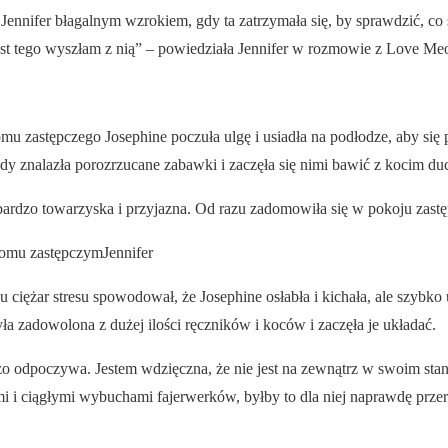
Jennifer błagalnym wzrokiem, gdy ta zatrzymała się, by sprawdzić, co s
iast tego wyszłam z nią” – powiedziała Jennifer w rozmowie z Love Me
u zastępczego Josephine poczuła ulgę i usiadła na podłodze, aby się
dy znalazła porozrzucane zabawki i zaczęła się nimi bawić z kocim d
ardzo towarzyska i przyjazna. Od razu zadomowiła się w pokoju zast
omu zastępczymJennifer
ciężar stresu spowodował, że Josephine osłabła i kichała, ale szybko u
 zadowolona z dużej ilości ręczników i koców i zaczęła je układać.
użo odpoczywa. Jestem wdzięczna, że nie jest na zewnątrz w swoim sta
i i ciągłymi wybuchami fajerwerków, byłby to dla niej naprawdę przer