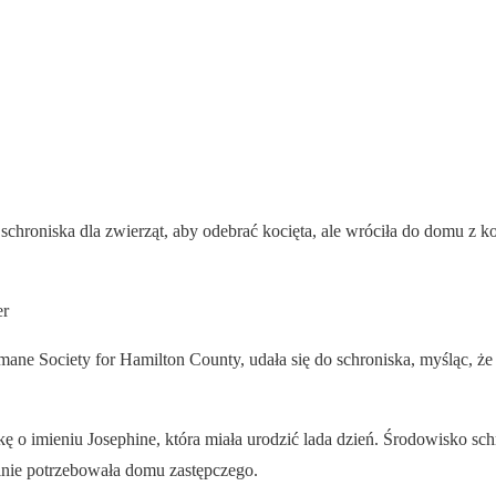
schroniska dla zwierząt, aby odebrać kocięta, ale wróciła do domu z k
er
mane Society for Hamilton County, udała się do schroniska, myśląc, ż
kę o imieniu Josephine, która miała urodzić lada dzień. Środowisko schr
pilnie potrzebowała domu zastępczego.