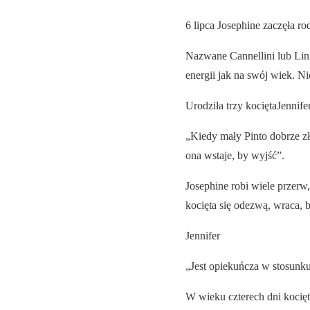
6 lipca Josephine zaczęła ro
Nazwane Cannellini lub Lini
energii jak na swój wiek. N
Urodziła trzy kociętaJennife
„Kiedy mały Pinto dobrze zł
ona wstaje, by wyjść”.
Josephine robi wiele przerw
kocięta się odezwą, wraca, b
Jennifer
„Jest opiekuńcza w stosunku
W wieku czterech dni kocięt