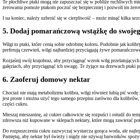
Te płochliwe ptaki mogą nie zapuszczać się w pobliże ruchliwych mi
żerowania pomoże ptakom poczuć się bezpieczniej i pozwoli im żer
I na koniec, należy uzbroić się w cierpliwość – może minąć kilka sez
5. Dodaj pomarańczową wstążkę do swoje
Wilgi to ptaki, które cenią sobie odrobinę koloru. Podobnie jak koli
preferują czerwień, wilgi najbardziej przyciągają żywe pomarańczowe
Rozjaśnij swój krajobraz, aby przyciągnąć wzrok wilg przelatujący
gałęziach, aby przyciągnąć ich uwagę. Te żyjące na drzewach ptaki p
6. Zaoferuj domowy nektar
Chociaż nie mają metabolizmu kolibra, wilgi również lubią pić wodę
jest proste i można użyć tego samego przepisu zarówno dla kolibrów, 
części cukru.
Mieszaj mieszaninę, aż cukier całkowicie się rozpuści i ostudź do te
zdrowsza niż kupowane w sklepach nektary, które mogą zawierać pot
Do rozpuszczenia cukru zazwyczaj wystarcza gorąca woda, ale najl
Pamiętaj, aby nektar był świeży i nigdy nie używaj barwników spoż