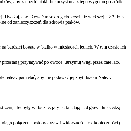
mników, aby zachęcić ptaki do korzystania z tego wygodnego źródła
iej. Uważaj, aby używać misek o głębokości nie większej niż 2 do 3
olne od zanieczyszczeń dla zdrowia ptaków.
ę na bardziej bogatą w białko w miesiącach letnich. W tym czasie ich
rzestaną przylatywać po owoce, utrzymuj wilgi przez całe lato,
ale należy pamiętać, aby nie podawać jej zbyt dużo.n Należy
rzeni, aby były widoczne, gdy ptaki latają nad głową lub siedzą
edniego połączenia osłony drzew i widoczności jest koniecznością.