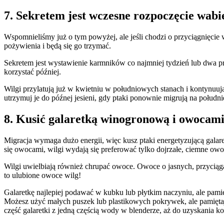
7. Sekretem jest wczesne rozpoczęcie wabi
Wspomnieliśmy już o tym powyżej, ale jeśli chodzi o przyciągnięcie
pożywienia i będą się go trzymać.
Sekretem jest wystawienie karmników co najmniej tydzień lub dwa pr
korzystać później.
Wilgi przylatują już w kwietniu w południowych stanach i kontynuuj
utrzymuj je do późnej jesieni, gdy ptaki ponownie migrują na połud
8. Kusić galaretką winogronową i owocam
Migracja wymaga dużo energii, więc kusz ptaki energetyzującą gala
się owocami, wilgi wydają się preferować tylko dojrzałe, ciemne owoce
Wilgi uwielbiają również chrupać owoce. Owoce o jasnych, przyciąga
to ulubione owoce wilg!
Galaretkę najlepiej podawać w kubku lub płytkim naczyniu, ale pamięt
Możesz użyć małych puszek lub plastikowych pokrywek, ale pamiętaj,
część galaretki z jedną częścią wody w blenderze, aż do uzyskania ko