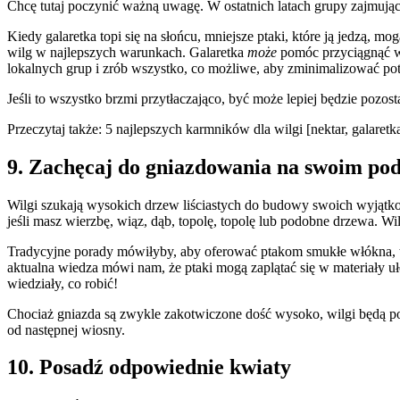
Chcę tutaj poczynić ważną uwagę. W ostatnich latach grupy zajmujące
Kiedy galaretka topi się na słońcu, mniejsze ptaki, które ją jedzą, 
wilg w najlepszych warunkach. Galaretka
może
pomóc przyciągnąć wil
lokalnych grup i zrób wszystko, co możliwe, aby zminimalizować pot
Jeśli to wszystko brzmi przytłaczająco, być może lepiej będzie pozo
Przeczytaj także: 5 najlepszych karmników dla wilgi [nektar, galaretk
9. Zachęcaj do gniazdowania na swoim p
Wilgi szukają wysokich drzew liściastych do budowy swoich wyjątk
jeśli masz wierzbę, wiąz, dąb, topolę, topolę lub podobne drzewa. Wi
Tradycyjne porady mówiłyby, aby oferować ptakom smukłe włókna, tak
aktualna wiedza mówi nam, że ptaki mogą zaplątać się w materiały uł
wiedziały, co robić!
Chociaż gniazda są zwykle zakotwiczone dość wysoko, wilgi będą po
od następnej wiosny.
10. Posadź odpowiednie kwiaty