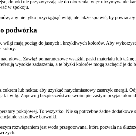
ejsc, dopóki nie przyzwyczają się do otoczenia, więc utrzymywanie k
ować w spokoju.
onów, aby nie tylko przyciągnąć wilgi, ale także sprawić, by powracały
go podwórka
bry, wilgi mają pociąg do jasnych i krzykliwych kolorów. Aby wykorzys
 kolory.
ch nad głową. Zawiąż pomarańczowe wstążki, paski materiału lub taśm
referują wysokie zadaszenia, a te błyski kolorów mogą zachęcić je do 
 z cukrem lub nektar, aby uzyskać natychmiastowy zastrzyk energii. O
jak i wilg. Zapewnij bezpieczeństwo swoim pierzastym przyjaciołom dzi
mperatury pokojowej. To wszystko. Nie są potrzebne żadne dodatkowe skł
encjalnie szkodliwe barwniki.
epszym rozwiązaniem jest woda przegotowana, która pozwala na dłużs
ywczych.