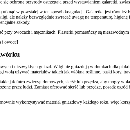
 się ochroną przyrody ostrzegają przed wystawianiem galaretki, zwłasz
mogą utknąć w powstałej w ten sposób koagulacji. Galaretka jest równie
gi, ale należy bezwzględnie zwracać uwagę na temperaturę, higienę i 
encjalne szkody.
stać przy owocach i mącznikach. Plasterki pomarańczy są niezawodnym 
a i owoce]
odwórku
owych i niezwykłych gniazd. Wilgi nie gniazdują w domkach dla ptak
lgi wolą używać materiałów takich jak włókna roślinne, paski kory, tr
ie jak futro zwierząt domowych, sierść lub przędza, aby mogły wplat
ożone przez ludzi. Zamiast oferować sierść lub przędzę, posadź ogród 
nownie wykorzystywać materiał gniazdowy każdego roku, więc korzystn