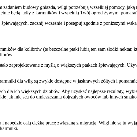
m zadaniem budowy gniazda, wilgi potrzebują wszelkiej pomocy, jaką 
i chętnie będą jadły z karmników i wypełnią Twój ogród żywym, poma
 śpiewających, zacznij wcześnie i postępuj zgodnie z poniższymi ws
mników dla kolibrów (te bezczelne ptaki lubią ten sam słodki nektar, k
librów.
ostało zaprojektowane z myślą o większych ptakach śpiewających. Uży
karmniki dla wilg są zwykle dostępne w jaskrawych żółtych i pomarań
ch dla ich większych dziobów. Aby uzyskać najlepsze rezultaty, wybie
takie jak miejsca do umieszczania dojrzałych owoców lub innych smak
 i napędzić całą ciężką pracę związaną z migracją. Wilgi nie są tu wy
 karmniki.