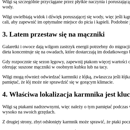
Wilgi są szczególnie przyciągane przez płytkie naczynia i poruszają
wody.
Wilgi uwielbiają widok i dźwięk poruszającej się wody, więc jeśli ką
cali, aby zapewnić im optymalne miejsce do picia i kąpieli. Podobn
3. Latem przestaw się na mączniki
Galaretki i owoce dają wilgom zastrzyk energii potrzebny do migracji
dieta koncentruje się na owadach, które dostarczają im dodatkoweg
Gdy rozpocznie się sezon lęgowy, zapewnij ptakom więcej wartości o
oferując suszone mączniki w osobnym kubku lub na tacy.
Wilgi mogą również odwiedzać karmniki z łójką, zwłaszcza jeśli łójk
pamiętać, że łój może nie sprawdzić się w gorącym klimacie.
4. Właściwa lokalizacja karmnika jest klu
Wilgi są ptakami nadrzewnymi, więc należy o tym pamiętać podczas wi
wysoko na swoich grzędach.
Z drugiej strony, zbyt odsłonięty karmnik może sprawić, że ptaki poc