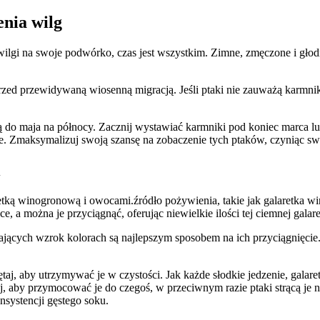
enia wilg
 wilgi na swoje podwórko, czas jest wszystkim. Zimne, zmęczone i gło
zed przewidywaną wiosenną migracją. Jeśli ptaki nie zauważą karmnik
ą do maja na północy. Zacznij wystawiać karmniki pod koniec marca lub
nie. Zmaksymalizuj swoją szansę na zobaczenie tych ptaków, czyniąc 
i
retką winogronową i owocami.źródło pożywienia, takie jak galaretka
, a można je przyciągnąć, oferując niewielkie ilości tej ciemnej galar
jących wzrok kolorach są najlepszym sposobem na ich przyciągnięcie.
aj, aby utrzymywać je w czystości. Jak każde słodkie jedzenie, galare
 aby przymocować je do czegoś, w przeciwnym razie ptaki strącą je na
nsystencji gęstego soku.