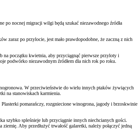
dne po nocnej migracji wilgi będą szukać niezawodnego źródła
ów zaraz po przylocie, jest mało prawdopodobne, że zaczną z nich
 na początku kwietnia, aby przyciągnąć pierwsze przyloty i
swoje podwórko niezawodnym źródłem dla nich rok po roku.
 winogronowa. W przeciwieństwie do wielu innych ptaków żywiących
etki na stanowiskach karmienia.
 Plasterki pomarańczy, rozgniecione winogrona, jagody i brzoskwinie
tka szybko spleśnieje lub przyciągnie innych niechcianych gości.
 ziemię. Aby przedłużyć trwałość galaretki, należy połączyć jedną