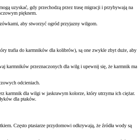
mogą uzyskać, gdy przechodzą przez trasę migracji i przybywają na
rańczowym pięknem.
kazówkami, aby stworzyć ogród przyjazny wilgom.
tóry trafia do karmników dla kolibrów), są one zwykle zbyt duże, aby
waj karmników przeznaczonych dla wilg i upewnij się, że karmnik ma
czowych odcieniach.
rz karmnik dla wilgi w jaskrawym kolorze, który utrzyma ich ciężar.
ołyków dla ptaków.
jątkiem. Często ptasiarze przydomowi odkrywają, że źródła wody są