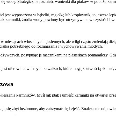
cą się wodę. Strategicznie rozmieść wanienki dla ptaków w pobliżu kar
piel jest wyposażona w bąbelki, mgiełkę lub kroplownik, to jeszcze lep
ie jak karmniki, źródła wody powinny być utrzymywane w czystości i w
 w miesiącach wiosennych i jesiennych, ale wilgi często zmieniają diet
o białka potrzebnego do rozmnażania i wychowywania młodych.
dżywczych, posypując je mącznikami na plasterkach pomarańczy. Gdy p
a jest oferowana w małych kawałkach, które mogą z łatwością skubać, 
czowa
eszania karmników. Myśl jak ptak i umieść karmniki na otwartej przest
zują się zbyt bezbronne, aby zatrzymać się i zjeść. Znalezienie odpowi