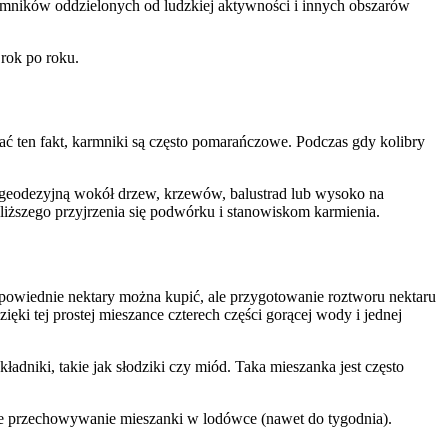
armników oddzielonych od ludzkiej aktywności i innych obszarów
 rok po roku.
tać ten fakt, karmniki są często pomarańczowe. Podczas gdy kolibry
ę geodezyjną wokół drzew, krzewów, balustrad lub wysoko na
bliższego przyjrzenia się podwórku i stanowiskom karmienia.
dpowiednie nektary można kupić, ale przygotowanie roztworu nektaru
ęki tej prostej mieszance czterech części gorącej wody i jednej
adniki, takie jak słodziki czy miód. Taka mieszanka jest często
ze przechowywanie mieszanki w lodówce (nawet do tygodnia).