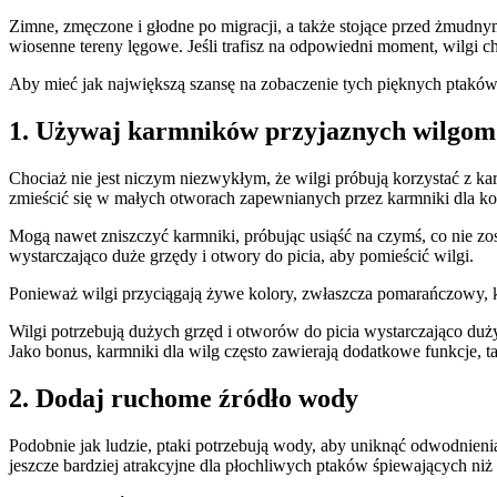
Zimne, zmęczone i głodne po migracji, a także stojące przed żmudny
wiosenne tereny lęgowe. Jeśli trafisz na odpowiedni moment, wilg
Aby mieć jak największą szansę na zobaczenie tych pięknych ptaków
1. Używaj karmników przyjaznych wilgom
Chociaż nie jest niczym niezwykłym, że wilgi próbują korzystać z kar
zmieścić się w małych otworach zapewnianych przez karmniki dla ko
Mogą nawet zniszczyć karmniki, próbując usiąść na czymś, co nie z
wystarczająco duże grzędy i otwory do picia, aby pomieścić wilgi.
Ponieważ wilgi przyciągają żywe kolory, zwłaszcza pomarańczowy, 
Wilgi potrzebują dużych grzęd i otworów do picia wystarczająco duży
Jako bonus, karmniki dla wilg często zawierają dodatkowe funkcje, 
2. Dodaj ruchome źródło wody
Podobnie jak ludzie, ptaki potrzebują wody, aby uniknąć odwodnienia
jeszcze bardziej atrakcyjne dla płochliwych ptaków śpiewających niż