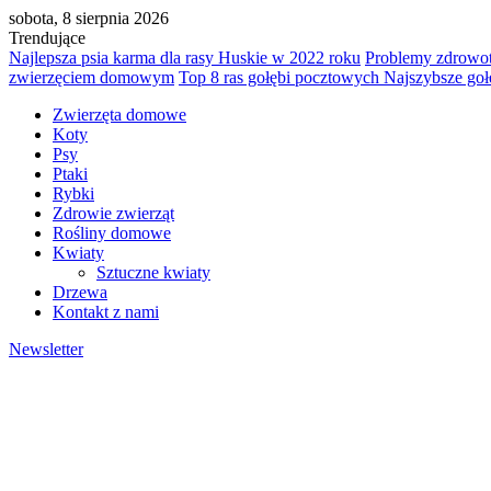
sobota, 8 sierpnia 2026
Trendujące
Najlepsza psia karma dla rasy Huskie w 2022 roku
Problemy zdrowo
zwierzęciem domowym
Top 8 ras gołębi pocztowych Najszybsze goł
Zwierzęta domowe
Koty
Psy
Ptaki
Rybki
Zdrowie zwierząt
Rośliny domowe
Kwiaty
Sztuczne kwiaty
Drzewa
Kontakt z nami
Newsletter