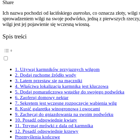
Share
Ich nazwa pochodzi od łacińskiego
aureolus
, co oznacza złoty, wil
sprowadzeniem wilgi na swoje podwórko, jedną z pierwszych rzeczy, k
wilgi jest jej pojawienie się wczesną wiosną.
Spis treści
1. Używaj karmników przyjaznych wilgom
2. Dodaj ruchome źródło wody
3. Latem przestaw się na mączniki
4. Właściwa lokalizacja karmnika jest kluczowa
5. Dodaj pomarańczową wstążkę do swojego podwórka
6. Zaoferuj domowy nektar
7. Sekretem jest wczesne rozpoczęcie wabienia wilg
8. Kusić galaretką winogronową i owocami
9. Zachęcaj do gniazdowania na swoim podwórku
10. Posadź odpowiednie kwiaty
11. Trzymaj mrówki z dala od karmnika
12. Posadź odpowiednie krzewy
Przemyślenia końcowe