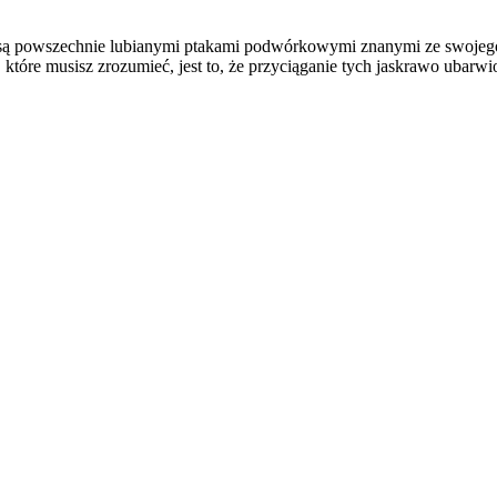
gi są powszechnie lubianymi ptakami podwórkowymi znanymi ze swojego
tóre musisz zrozumieć, jest to, że przyciąganie tych jaskrawo ubarwi