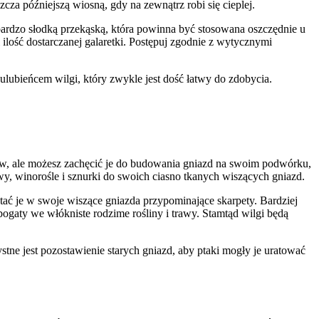
cza późniejszą wiosną, gdy na zewnątrz robi się cieplej.
ż bardzo słodką przekąską, która powinna być stosowana oszczędnie u
ilość dostarczanej galaretki. Postępuj zgodnie z wytycznymi
ulubieńcem wilgi, który zwykle jest dość łatwy do zdobycia.
ów, ale możesz zachęcić je do budowania gniazd na swoim podwórku,
awy, winorośle i sznurki do swoich ciasno tkanych wiszących gniazd.
ać je w swoje wiszące gniazda przypominające skarpety. Bardziej
bogaty we włókniste rodzime rośliny i trawy. Stamtąd wilgi będą
e jest pozostawienie starych gniazd, aby ptaki mogły je uratować