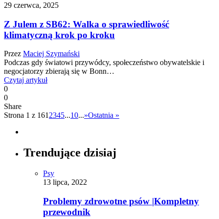
29 czerwca, 2025
Z Julem z SB62: Walka o sprawiedliwość
klimatyczną krok po kroku
Przez
Maciej Szymański
Podczas gdy światowi przywódcy, społeczeństwo obywatelskie i
negocjatorzy zbierają się w Bonn…
Czytaj artykuł
0
0
Share
Strona 1 z 16
1
2
3
4
5
...
10
...
»
Ostatnia »
Trendujące dzisiaj
Psy
13 lipca, 2022
Problemy zdrowotne psów |Kompletny
przewodnik