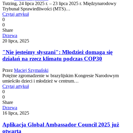
Tutzing, 24 lipca 2025 r. – 23 lipca 2025 r. Międzynarodowy
Trybunał Sprawiedliwości (MTS)…
Czytaj artykuł
0
0
Share
Drzewa
20 lipca, 2025
"Nie jesteśmy słyszani": Młodzież domaga się
działań na rzecz klimatu podczas COP30
Przez
Maciej Szymański
Potężne zgromadzenie w brazylijskim Kongresie Narodowym
umieściło dzieci i młodzież w centrum…
Czytaj artykuł
0
0
Share
Drzewa
16 lipca, 2025
Aplikacja Global Ambassador Council 2025 już
otwarta