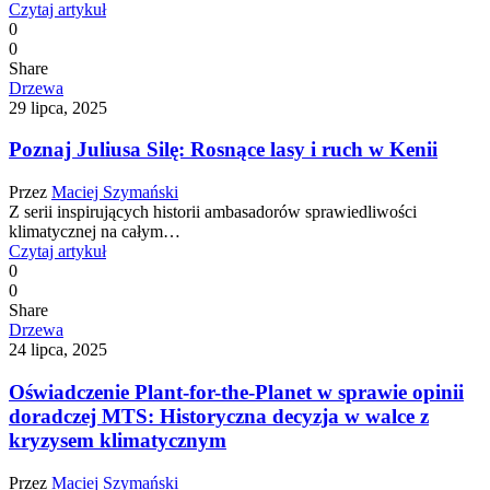
Czytaj artykuł
0
0
Share
Drzewa
29 lipca, 2025
Poznaj Juliusa Silę: Rosnące lasy i ruch w Kenii
Przez
Maciej Szymański
Z serii inspirujących historii ambasadorów sprawiedliwości
klimatycznej na całym…
Czytaj artykuł
0
0
Share
Drzewa
24 lipca, 2025
Oświadczenie Plant-for-the-Planet w sprawie opinii
doradczej MTS: Historyczna decyzja w walce z
kryzysem klimatycznym
Przez
Maciej Szymański