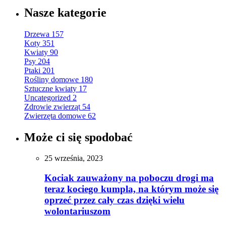
Nasze kategorie
Drzewa
157
Koty
351
Kwiaty
90
Psy
204
Ptaki
201
Rośliny domowe
180
Sztuczne kwiaty
17
Uncategorized
2
Zdrowie zwierząt
54
Zwierzęta domowe
62
Może ci się spodobać
25 września, 2023
Kociak zauważony na poboczu drogi ma
teraz kociego kumpla, na którym może się
oprzeć przez cały czas dzięki wielu
wolontariuszom