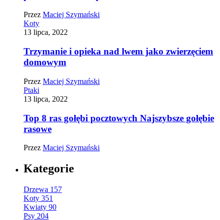
Przez
Maciej Szymański
Koty
13 lipca, 2022
Trzymanie i opieka nad lwem jako zwierzęciem
domowym
Przez
Maciej Szymański
Ptaki
13 lipca, 2022
Top 8 ras gołębi pocztowych Najszybsze gołębie
rasowe
Przez
Maciej Szymański
Kategorie
Drzewa
157
Koty
351
Kwiaty
90
Psy
204