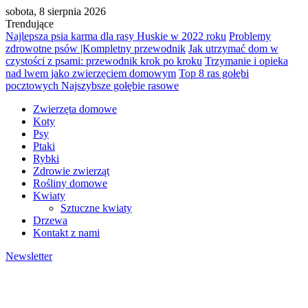
sobota, 8 sierpnia 2026
Trendujące
Najlepsza psia karma dla rasy Huskie w 2022 roku
Problemy
zdrowotne psów |Kompletny przewodnik
Jak utrzymać dom w
czystości z psami: przewodnik krok po kroku
Trzymanie i opieka
nad lwem jako zwierzęciem domowym
Top 8 ras gołębi
pocztowych Najszybsze gołębie rasowe
Zwierzęta domowe
Koty
Psy
Ptaki
Rybki
Zdrowie zwierząt
Rośliny domowe
Kwiaty
Sztuczne kwiaty
Drzewa
Kontakt z nami
Newsletter