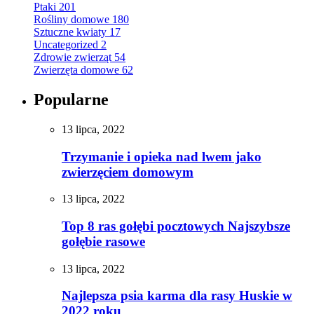
Ptaki
201
Rośliny domowe
180
Sztuczne kwiaty
17
Uncategorized
2
Zdrowie zwierząt
54
Zwierzęta domowe
62
Popularne
13 lipca, 2022
Trzymanie i opieka nad lwem jako
zwierzęciem domowym
13 lipca, 2022
Top 8 ras gołębi pocztowych Najszybsze
gołębie rasowe
13 lipca, 2022
Najlepsza psia karma dla rasy Huskie w
2022 roku