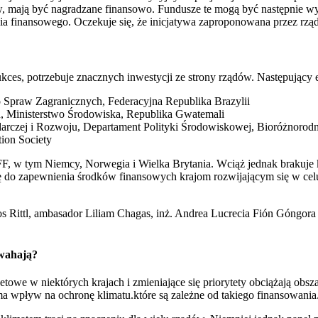
sów, mają być nagradzane finansowo. Fundusze te mogą być następnie 
cia finansowego. Oczekuje się, że inicjatywa zaproponowana przez rzą
ukces, potrzebuje znacznych inwestycji ze strony rządów. Następujący e
 Spraw Zagranicznych, Federacyjna Republika Brazylii
tu, Ministerstwo Środowiska, Republika Gwatemali
darczej i Rozwoju, Departament Polityki Środowiskowej, Bioróżnoro
tion Society
TFFF, w tym Niemcy, Norwegia i Wielka Brytania. Wciąż jednak braku
do zapewnienia środków finansowych krajom rozwijającym się w celu 
s Rittl, ambasador Liliam Chagas, inż. Andrea Lucrecia Fión Góngora 
 wahają?
towe w niektórych krajach i zmieniające się priorytety obciążają obs
a wpływ na ochronę klimatu.które są zależne od takiego finansowania