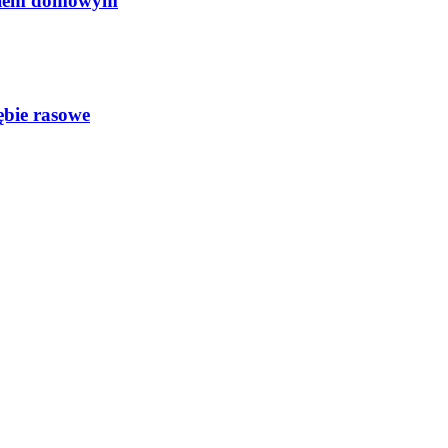
ęciem domowym
ębie rasowe