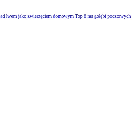
 nad lwem jako zwierzęciem domowym
Top 8 ras gołębi pocztowych