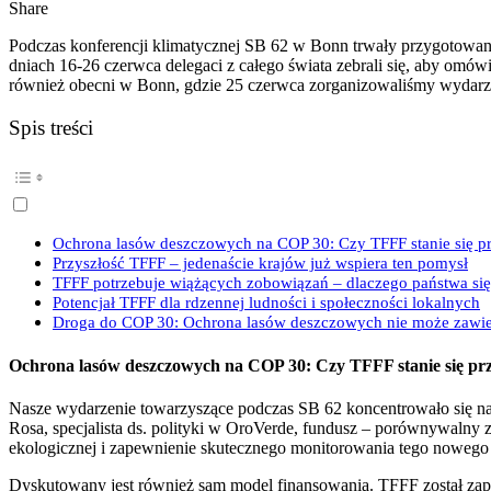
Share
Podczas konferencji klimatycznej SB 62 w Bonn trwały przygotowani
dniach 16-26 czerwca delegaci z całego świata zebrali się, aby omó
również obecni w Bonn, gdzie 25 czerwca zorganizowaliśmy wydarzen
Spis treści
Ochrona lasów deszczowych na COP 30: Czy TFFF stanie się 
Przyszłość TFFF – jedenaście krajów już wspiera ten pomysł
TFFF potrzebuje wiążących zobowiązań – dlaczego państwa si
Potencjał TFFF dla rdzennej ludności i społeczności lokalnych
Droga do COP 30: Ochrona lasów deszczowych nie może zawi
Ochrona lasów deszczowych na COP 30: Czy TFFF stanie się p
Nasze wydarzenie towarzyszące podczas SB 62 koncentrowało się n
Rosa, specjalista ds. polityki w OroVerde, fundusz – porównywalny z
ekologicznej i zapewnienie skutecznego monitorowania tego nowego
Dyskutowany jest również sam model finansowania. TFFF został zapro