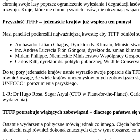
chronią swoje lasy poprzez ograniczenie wylesiania i degradacji la
rozwoju. Kraje, które nie chronią swoich lasów, nie otrzymają wspar
Przyszłość TFFF – jedenaście krajów już wspiera ten pomysł
Nasi paneliści podkreślili najważniejszą kwestię: aby TFFF odniósł s
Ambasador Liliam Chagas, Dyrektor ds. Klimatu, Ministerstwo
inż. Andrea Lucrecia Fión Góngora, dyrektor ds. zmian klima
Miriam Philippe, Niemieckie Ministerstwo Współpracy Gospo
Carlos Rittl, dyrektor ds. polityki publicznej, Wildlife Conserva
Do tej pory jedenaście krajów ustnie wyraziło swoje poparcie dla 
również uwagę, że wiele krajów uprzemysłowionych zobowiązało się 
UNFCCC i porozumienia paryskiego.
L-R: Dr Hugo Rosa, Sagar Aryal (CTO w Plant-for-the-Planet), Carlo
wydarzenia).
TFFF potrzebuje wiążących zobowiązań – dlaczego państwa się
Ostatnie wydarzenia polityczne mówią jednak co innego. Cięcia budże
niemiecki rząd również dokonał znacznych cięć w tym obszarze, co m