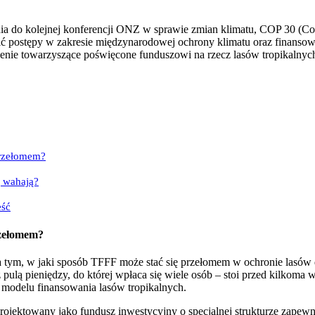
a do kolejnej konferencji ONZ w sprawie zmian klimatu, COP 30 (Conf
wić postępy w zakresie międzynarodowej ochrony klimatu oraz finansowa
ie towarzyszące poświęcone funduszowi na rzecz lasów tropikalnych (
przełomem?
ę wahają?
eść
rzełomem?
a tym, w jaki sposób TFFF może stać się przełomem w ochronie lasó
 pulą pieniędzy, do której wpłaca się wiele osób – stoi przed kilkom
 modelu finansowania lasów tropikalnych.
jektowany jako fundusz inwestycyjny o specjalnej strukturze zapewni