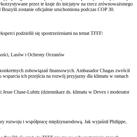
wykorzystywane przez te kraje do inicjatyw na rzecz zrównoważonego
d Brazylii zostanie oficjalnie uruchomiona podczas COP 30.
ksperci podzielili się spostrzeżeniami na temat TFFF:
dności, Lasów i Ochrony Oceanów
je konkretnych zobowiązań finansowych. Ambasador Chagas zwrócił
wsparcia ich przejścia na rozwój przyjazny dla klimatu w ramach
i Jesse Chase-Lubitz (dziennikarz ds. klimatu w Devex i moderator
zary rozwoju i współpracę międzynarodową. Jak wyjaśnił Philippe,
.