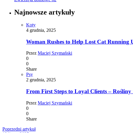
Najnowsze artykuły
Koty
4 grudnia, 2025
Woman Rushes to Help Lost Cat Running Up
Przez
Maciej Szymański
0
0
Share
Psy
2 grudnia, 2025
From First Steps to Loyal Clients – Rośliny 
Przez
Maciej Szymański
0
0
Share
Poprzedni artykuł