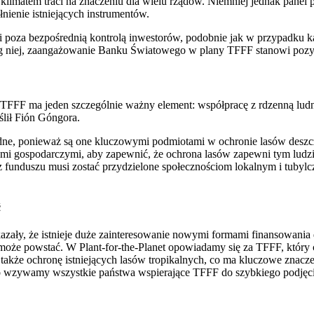
klimatem traci na znaczeniu dla wielu rządów. Niemniej jednak panel p
nienie istniejących instrumentów.
a bezpośrednią kontrolą inwestorów, podobnie jak w przypadku każdej
dług niej, zaangażowanie Banku Światowego w plany TFFF stanowi poz
FFF ma jeden szczególnie ważny element: współpracę z rdzenną ludnoś
ślił Fión Góngora.
będne, ponieważ są one kluczowymi podmiotami w ochronie lasów deszc
mi gospodarczymi, aby zapewnić, że ochrona lasów zapewni tym lud
 z funduszu musi zostać przydzielone społecznościom lokalnym i tub
ć
ały, że istnieje duże zainteresowanie nowymi formami finansowania 
może powstać. W Plant-for-the-Planet opowiadamy się za TFFF, który c
 także ochronę istniejących lasów tropikalnych, co ma kluczowe znac
ego wzywamy wszystkie państwa wspierające TFFF do szybkiego podj