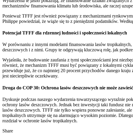
Wydarzenia te jasno pokazują, że finansowanie działań związanych z 
mechanizmów finansowania klimatu lub środowiska, ale raczej uzupeł
Ponieważ TFFF jest również powiązany z mechanizmami rynkowymi poz
Philippe powiedział, że wiąże się to z pieniędzmi podatników. We
Potencjał TFFF dla rdzennej ludności i społeczności lokalnych
W porównaniu z innymi modelami finansowania lasów tropikalnych, T
deszczowych i z nimi. Grupy te odgrywają kluczową rolę, jak podkre
Wyjaśniła, że budowanie zaufania z tymi społecznościami jest niez
również, że mechanizm TFFF musi być powiązany z lokalnymi cykla
przewiduje już, że co najmniej 20 procent przychodów danego kraju
jest niecierpliwie oczekiwany.
Droga do COP 30: Ochrona lasów deszczowych nie może zawieś
Dyskusje podczas naszego wydarzenia towarzyszącego wyraźnie pokaz
ochrony lasów deszczowych. Jednak bez inwestycji taki fundusz nie 
lasów deszczowych. TFFF nie tylko wspiera ponowne zalesianie, ale
tropikalnych utrzymuje się na alarmująco wysokim poziomie. Dlat
rozdział w ochronie lasów tropikalnych.
Share