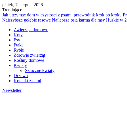
piątek, 7 sierpnia 2026
Trendujące
Jak utrzymać dom w czystości z psami: przewodnik krok po kroku
Pr
Najszybsze gołębie rasowe
Najlepsza psia karma dla rasy Huskie w 
Zwierzęta domowe
Koty
Psy
Ptaki
Rybki
Zdrowie zwierząt
Rośliny domowe
Kwiaty
Sztuczne kwiaty
Drzewa
Kontakt z nami
Newsletter