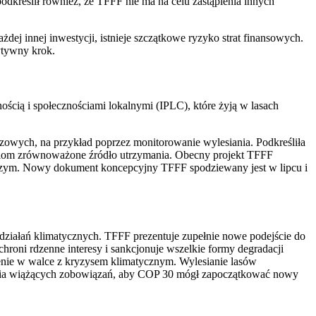
odkreślił również, że TFFF nie ma na celu zastąpienia innych
 innej inwestycji, istnieje szczątkowe ryzyko strat finansowych.
ytywny krok.
cią i społecznościami lokalnymi (IPLC), które żyją w lasach
zowych, na przykład poprzez monitorowanie wylesiania. Podkreśliła
ziom zrównoważone źródło utrzymania. Obecny projekt TFFF
ylczym. Nowy dokument koncepcyjny TFFF spodziewany jest w lipcu i
działań klimatycznych. TFFF prezentuje zupełnie nowe podejście do
hroni rdzenne interesy i sankcjonuje wszelkie formy degradacji
zenie w walce z kryzysem klimatycznym. Wylesianie lasów
ęcia wiążących zobowiązań, aby COP 30 mógł zapoczątkować nowy