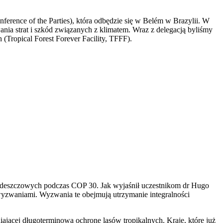
erence of the Parties), która odbędzie się w Belém w Brazylii. W
nia strat i szkód związanych z klimatem. Wraz z delegacją byliśmy
Tropical Forest Forever Facility, TFFF).
w deszczowych podczas COP 30. Jak wyjaśnił uczestnikom dr Hugo
a wyzwaniami. Wyzwania te obejmują utrzymanie integralności
ającej długoterminową ochronę lasów tropikalnych. Kraje, które już