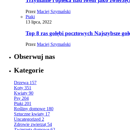
Trzymanie i opieka nad lwem jako zwierz
Przez
Maciej Szymański
Ptaki
13 lipca, 2022
Top 8 ras gołębi pocztowych Najszybsze goł
Przez
Maciej Szymański
Obserwuj nas
Kategorie
Drzewa
157
Koty
351
Kwiaty
90
Psy
204
Ptaki
201
Rośliny domowe
180
Sztuczne kwiaty
17
Uncategorized
2
Zdrowie zwierząt
54
Zwierzęta domowe
62