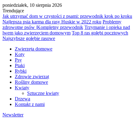
poniedziałek, 10 sierpnia 2026
Trendujące
Jak utrzymać dom w czystości z psami: przewodnik krok po kroku
Najlepsza psia karma dla rasy Huskie w 2022 roku
Problemy
zdrowotne psów |Kompletny przewodnik
Trzymanie i opieka nad
lwem jako zwierzęciem domowym
Top 8 ras gołębi pocztowych
Najszybsze gołębie rasowe
Zwierzęta domowe
Koty
Psy
Ptaki
Rybki
Zdrowie zwierząt
Rośliny domowe
Kwiaty
Sztuczne kwiaty
Drzewa
Kontakt z nami
Newsletter