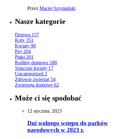
Przez
Maciej Szymański
Nasze kategorie
Drzewa
157
Koty
351
Kwiaty
90
Psy
204
Ptaki
201
Rośliny domowe
180
Sztuczne kwiaty
17
Uncategorized
2
Zdrowie zwierząt
54
Zwierzęta domowe
62
Może ci się spodobać
12 stycznia, 2023
Dni wolnego wstępu do parków
narodowych w 2023 r.