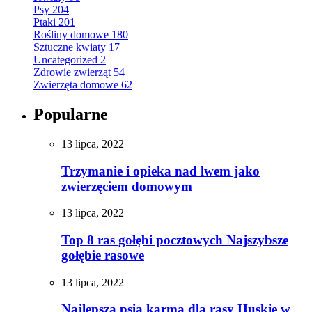
Psy
204
Ptaki
201
Rośliny domowe
180
Sztuczne kwiaty
17
Uncategorized
2
Zdrowie zwierząt
54
Zwierzęta domowe
62
Popularne
13 lipca, 2022
Trzymanie i opieka nad lwem jako
zwierzęciem domowym
13 lipca, 2022
Top 8 ras gołębi pocztowych Najszybsze
gołębie rasowe
13 lipca, 2022
Najlepsza psia karma dla rasy Huskie w