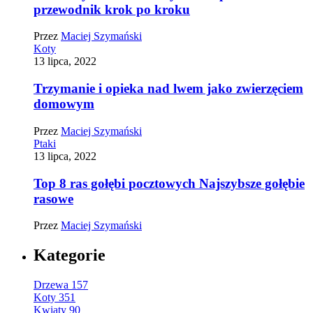
przewodnik krok po kroku
Przez
Maciej Szymański
Koty
13 lipca, 2022
Trzymanie i opieka nad lwem jako zwierzęciem
domowym
Przez
Maciej Szymański
Ptaki
13 lipca, 2022
Top 8 ras gołębi pocztowych Najszybsze gołębie
rasowe
Przez
Maciej Szymański
Kategorie
Drzewa
157
Koty
351
Kwiaty
90