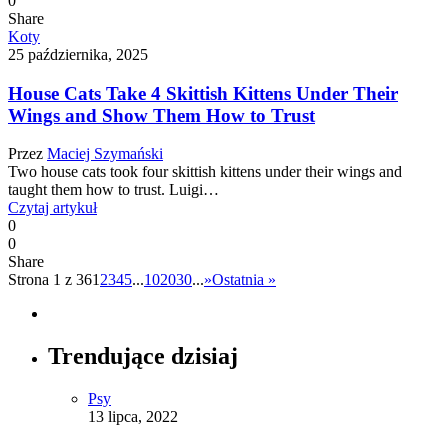
0
Share
Koty
25 października, 2025
House Cats Take 4 Skittish Kittens Under Their
Wings and Show Them How to Trust
Przez
Maciej Szymański
Two house cats took four skittish kittens under their wings and
taught them how to trust. Luigi…
Czytaj artykuł
0
0
Share
Strona 1 z 36
1
2
3
4
5
...
10
20
30
...
»
Ostatnia »
Trendujące dzisiaj
Psy
13 lipca, 2022