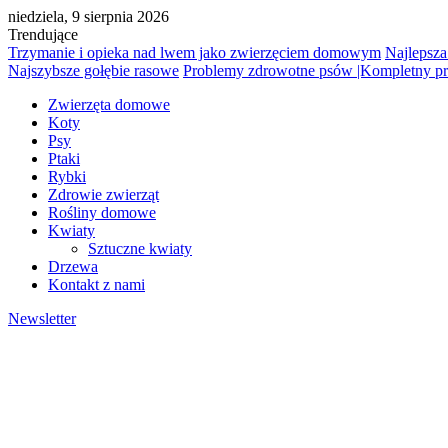
niedziela, 9 sierpnia 2026
Trendujące
Trzymanie i opieka nad lwem jako zwierzęciem domowym
Najlepsza
Najszybsze gołębie rasowe
Problemy zdrowotne psów |Kompletny p
Zwierzęta domowe
Koty
Psy
Ptaki
Rybki
Zdrowie zwierząt
Rośliny domowe
Kwiaty
Sztuczne kwiaty
Drzewa
Kontakt z nami
Newsletter