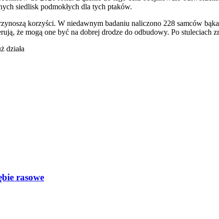
ych siedlisk podmokłych dla tych ptaków.
sk przynoszą korzyści. W niedawnym badaniu naliczono 228 samców bąka
ugerują, że mogą one być na dobrej drodze do odbudowy. Po stuleciach 
ż działa
ębie rasowe