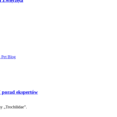
i Zwięrzęta
 Pet Blog
7 porad ekspertów
y „Trochilidae”.