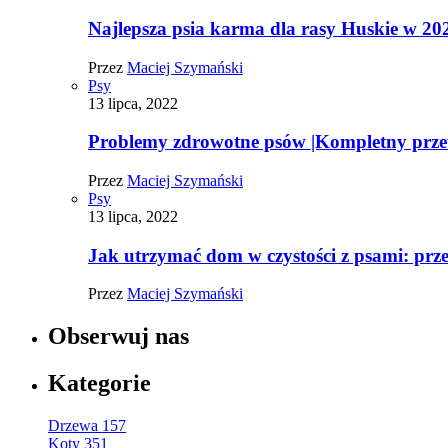
Najlepsza psia karma dla rasy Huskie w 20
Przez
Maciej Szymański
Psy
13 lipca, 2022
Problemy zdrowotne psów |Kompletny prz
Przez
Maciej Szymański
Psy
13 lipca, 2022
Jak utrzymać dom w czystości z psami: pr
Przez
Maciej Szymański
Obserwuj nas
Kategorie
Drzewa
157
Koty
351