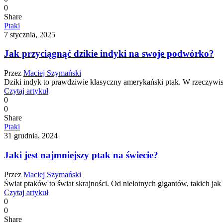
0
Share
Ptaki
7 stycznia, 2025
Jak przyciągnąć dzikie indyki na swoje podwórko?
Przez
Maciej Szymański
Dziki indyk to prawdziwie klasyczny amerykański ptak. W rzeczywi
Czytaj artykuł
0
0
Share
Ptaki
31 grudnia, 2024
Jaki jest najmniejszy ptak na świecie?
Przez
Maciej Szymański
Świat ptaków to świat skrajności. Od nielotnych gigantów, takich ja
Czytaj artykuł
0
0
Share