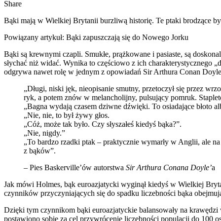
Share
Bąki mają w Wielkiej Brytanii burzliwą historię. Te ptaki brodzące b
Powiązany artykuł: Bąki zapuszczają się do Nowego Jorku
Bąki są krewnymi czapli. Smukłe, prążkowane i pasiaste, są doskonal
słychać niż widać. Wynika to częściowo z ich charakterystycznego „
odgrywa nawet rolę w jednym z opowiadań Sir Arthura Conan Doyle
„Długi, niski jęk, nieopisanie smutny, przetoczył się przez wr
ryk, a potem znów w melancholijny, pulsujący pomruk. Stapl
„Bagna wydają czasem dziwne dźwięki. To osiadające błoto al
„Nie, nie, to był żywy głos.
„Cóż, może tak było. Czy słyszałeś kiedyś bąka?”.
„Nie, nigdy.”
„To bardzo rzadki ptak – praktycznie wymarły w Anglii, ale na
z bąków”.
– Pies Baskerville’ów autorstwa
Sir Arthura Conana Doyle’
a
Jak mówi Holmes, bąk euroazjatycki wyginął kiedyś w Wielkiej Bryta
czynników przyczyniających się do spadku liczebności bąka obejmują
Dzięki tym czynnikom bąki euroazjatyckie balansowały na krawędzi w
postawiono sobie za cel przywrócenie liczebności populacji do 100 