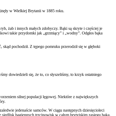
ginęły w Wielkiej Brytanii w 1885 roku.
b, żab i innych małych zdobyczy. Bąki są skryte i częściej je
ączkowi takie przydomki jak „grzmiący” i „wodny”. Odgłos bąka
eć, skąd pochodził. Z tępego pomruku przerodził się w głęboki
y dowiedzieli się, że to, co słyszeliśmy, to krzyk ostatniego
orzeniem silnej populacji lęgowej. Niektóre z największych
óry.
zaledwie jedenaście samców. W ciągu następnych dziesięcioleci
 siedlisk bagiennych trzcinowisk w całym brytyjskim zasięgu bąka.