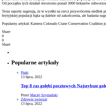
Od początku tych działań stworzono ponad 3000 hektarów odtworzon
Teraz raporty sugerują, że te wysiłki na rzecz przywrócenia siedli
brytyjskiej populacji bąka są dalekie od zakończenia, ale badania s
Popularny artykuł: Kamera Colorado Crane Conservation Coalition ju
Share
0
0
Share
Popularne artykuły
Ptaki
13 lipca, 2022
Top 8 ras gołębi pocztowych Najszybsze goł
Przez
Maciej Szymański
Zdrowie zwierząt
13 lipca, 2022