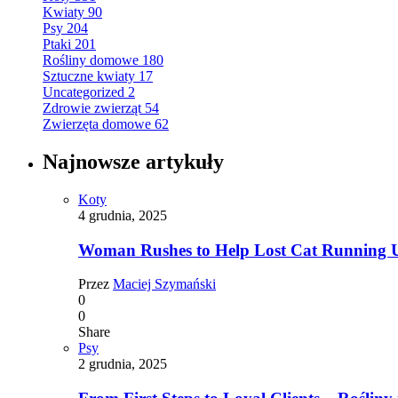
Kwiaty
90
Psy
204
Ptaki
201
Rośliny domowe
180
Sztuczne kwiaty
17
Uncategorized
2
Zdrowie zwierząt
54
Zwierzęta domowe
62
Najnowsze artykuły
Koty
4 grudnia, 2025
Woman Rushes to Help Lost Cat Running Up
Przez
Maciej Szymański
0
0
Share
Psy
2 grudnia, 2025