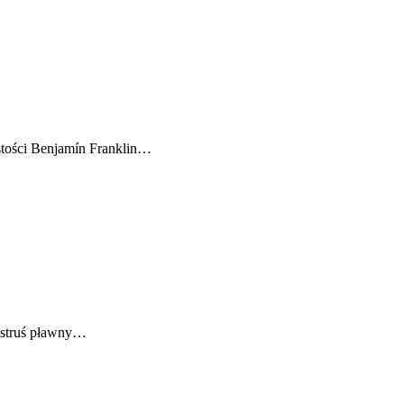
stości Benjamín Franklin…
k struś pławny…