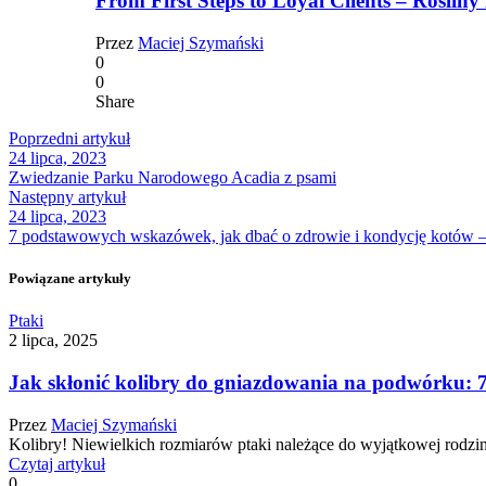
From First Steps to Loyal Clients – Rośliny 
Przez
Maciej Szymański
0
0
Share
Poprzedni artykuł
24 lipca, 2023
Zwiedzanie Parku Narodowego Acadia z psami
Następny artykuł
24 lipca, 2023
7 podstawowych wskazówek, jak dbać o zdrowie i kondycję kotów –
Powiązane artykuły
Ptaki
2 lipca, 2025
Jak skłonić kolibry do gniazdowania na podwórku: 
Przez
Maciej Szymański
Kolibry! Niewielkich rozmiarów ptaki należące do wyjątkowej rodzin
Czytaj artykuł
0