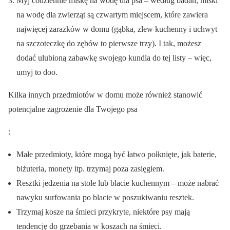
Myj codziennie miskę na wodę dla psa – według badań, miski
na wodę dla zwierząt są czwartym miejscem, które zawiera
najwięcej zarazków w domu (gąbka, zlew kuchenny i uchwyt
na szczoteczkę do zębów to pierwsze trzy). I tak, możesz
dodać ulubioną zabawkę swojego kundla do tej listy – więc,
umyj to doo.
Kilka innych przedmiotów w domu może również stanowić
potencjalne zagrożenie dla Twojego psa
:
Małe przedmioty, które mogą być łatwo połknięte, jak baterie,
biżuteria, monety itp. trzymaj poza zasięgiem.
Resztki jedzenia na stole lub blacie kuchennym – może nabrać
nawyku surfowania po blacie w poszukiwaniu resztek.
Trzymaj kosze na śmieci przykryte, niektóre psy mają
tendencję do grzebania w koszach na śmieci.