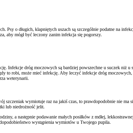
h. Psy o długich, klapniętych uszach są szczególnie podatne na infek
rza, aby mógł być leczony zanim infekcja się pogorszy.
cję. Infekcje dróg moczowych są bardziej powszechne u suczek niż u 
y to robi, może mieć infekcję. Aby leczyć infekcje dróg moczowych,
rza weterynarii.
j szczeniak wymiotuje raz na jakiś czas, to prawdopodobnie nie ma s
i lub niedrożność jelit.
ny, a następnie podawanie małych posiłków z mdłej, lekkostrawnej ka
awdopodobieństwo wystąpienia wymiotów u Twojego pupila.