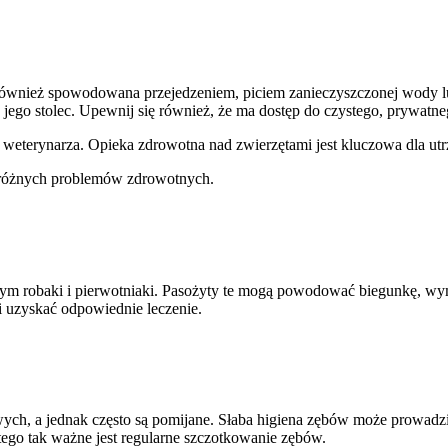
ównież spowodowana przejedzeniem, piciem zanieczyszczonej wody lu
jego stolec. Upewnij się również, że ma dostęp do czystego, prywatne
 do weterynarza. Opieka zdrowotna nad zwierzętami jest kluczowa dla ut
ć różnych problemów zdrowotnych.
tym robaki i pierwotniaki. Pasożyty te mogą powodować biegunkę, wymi
i uzyskać odpowiednie leczenie.
owych, a jednak często są pomijane. Słaba higiena zębów może prowad
tego tak ważne jest regularne szczotkowanie zębów.