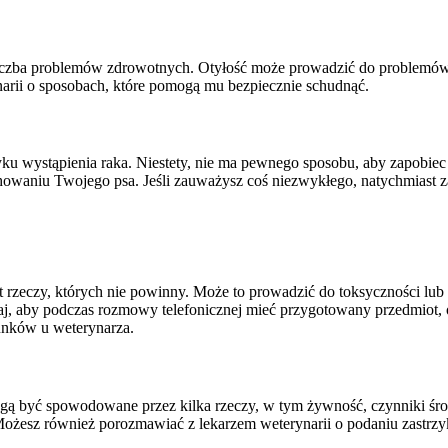
iczba problemów zdrowotnych. Otyłość może prowadzić do problemów z
arii o sposobach, które pomogą mu bezpiecznie schudnąć.
ku wystąpienia raka. Niestety, nie ma pewnego sposobu, aby zapobie
chowaniu Twojego psa. Jeśli zauważysz coś niezwykłego, natychmiast z
 rzeczy, których nie powinny. Może to prowadzić do toksyczności lub z
iętaj, aby podczas rozmowy telefonicznej mieć przygotowany przedmiot
unków u weterynarza.
być spowodowane przez kilka rzeczy, w tym żywność, czynniki środow
Możesz również porozmawiać z lekarzem weterynarii o podaniu zastrz