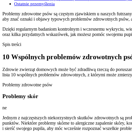
Ostatnie przemyślenia
Problemy zdrowotne psów są częstym zjawiskiem u naszych futrzanych
aby znać oznaki i objawy typowych problemów zdrowotnych psów, a
Dzięki regularnym badaniom kontrolnym i wczesnemu wykryciu, wiel
oraz kilka przydatnych wskazówek, jak możesz pomóc swojemu pup
Spis treści
10 Wspólnych problemów zdrowotnych ps
Zdrowie zwierząt domowych może być zdradliwą rzeczą do poruszani
lista 10 wspólnych problemów zdrowotnych, z którymi może zmierzyć
Problemy zdrowotne psów
Problemy skór
ne
Jednym z najczęstszych niekorzystnych skutków zdrowotnych są prob
punktów. Niektóre problemy skórne to alergiczne zapalenie skóry, ko
i sierść swojego pupila, aby móc wcześnie rozpoznać wszelkie problem