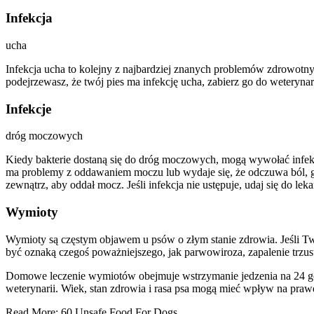
Infekcja
ucha
Infekcja ucha to kolejny z najbardziej znanych problemów zdrowotnyc
podejrzewasz, że twój pies ma infekcję ucha, zabierz go do weteryna
Infekcje
dróg moczowych
Kiedy bakterie dostaną się do dróg moczowych, mogą wywołać infek
ma problemy z oddawaniem moczu lub wydaje się, że odczuwa ból, gd
zewnątrz, aby oddał mocz. Jeśli infekcja nie ustępuje, udaj się do leka
Wymioty
Wymioty są częstym objawem u psów o złym stanie zdrowia. Jeśli Twó
być oznaką czegoś poważniejszego, jak parwowiroza, zapalenie trzustk
Domowe leczenie wymiotów obejmuje wstrzymanie jedzenia na 24 godzi
weterynarii. Wiek, stan zdrowia i rasa psa mogą mieć wpływ na pr
Read More: 60 Unsafe Food For Dogs