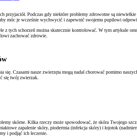
 przyjaciół. Podczas gdy niektóre problemy zdrowotne są niewielkie 
by móc je wcześnie wychwycić i zapewnić swojemu pupilowi odpowie
e z tych schorzeń można skutecznie kontrolować. W tym artykule om
ilowi zachować zdrowie.
ów
a się. Czasami nasze zwierzęta mogą nadal chorować pomimo naszych 
 się twój zwierzak.
lemy skórne. Kilka rzeczy może spowodować, że skóra Twojego szczeni
ntaktowe zapalenie skóry, piodermia (infekcja skóry) i łojotok (nadmie
y i podjąć ich leczenie.