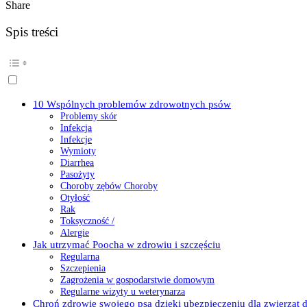
Share
Spis treści
10 Wspólnych problemów zdrowotnych psów
Problemy skór
Infekcja
Infekcje
Wymioty
Diarrhea
Pasożyty
Choroby zębów Choroby
Otyłość
Rak
Toksyczność /
Alergie
Jak utrzymać Poocha w zdrowiu i szczęściu
Regularna
Szczepienia
Zagrożenia w gospodarstwie domowym
Regularne wizyty u weterynarza
Chroń zdrowie swojego psa dzięki ubezpieczeniu dla zwierzą