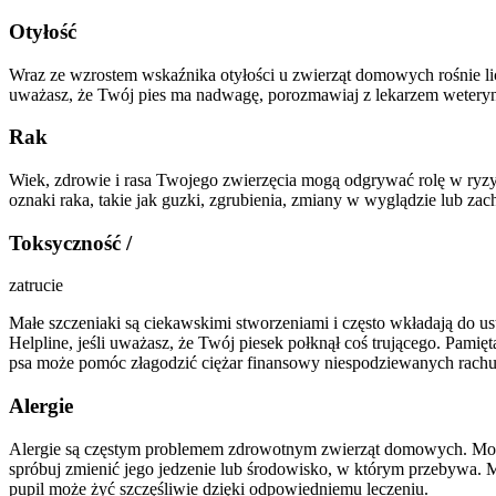
Otyłość
Wraz ze wzrostem wskaźnika otyłości u zwierząt domowych rośnie l
uważasz, że Twój pies ma nadwagę, porozmawiaj z lekarzem weteryn
Rak
Wiek, zdrowie i rasa Twojego zwierzęcia mogą odgrywać rolę w ryzy
oznaki raka, takie jak guzki, zgrubienia, zmiany w wyglądzie lub za
Toksyczność /
zatrucie
Małe szczeniaki są ciekawskimi stworzeniami i często wkładają do ust
Helpline, jeśli uważasz, że Twój piesek połknął coś trującego. Pam
psa może pomóc złagodzić ciężar finansowy niespodziewanych rach
Alergie
Alergie są częstym problemem zdrowotnym zwierząt domowych. Mogą 
spróbuj zmienić jego jedzenie lub środowisko, w którym przebywa. 
pupil może żyć szczęśliwie dzięki odpowiedniemu leczeniu.