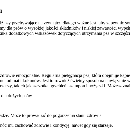
u
iż psy przebywające na zewnątrz, dlatego ważne jest, aby zapewnić s
rmy dla psów o wysokiej jakości składników i niskiej zawartości wype
 kilka dodatkowych wskazówek dotyczących utrzymania psa w szczęści
zdrowie emocjonalne. Regularna pielęgnacja psa, która obejmuje kąpiel
olnej od mat i kołtunów. Jest to również świetny sposób na nawiązanie
eczy, takich jak szczotka, grzebień, szampon i nożyczki. Możesz zna
e dla dużych psów
wadze. Może to prowadzić do pogorszenia stanu zdrowia
móc mu zachować zdrowie i kondycję, nawet gdy się starzeje.