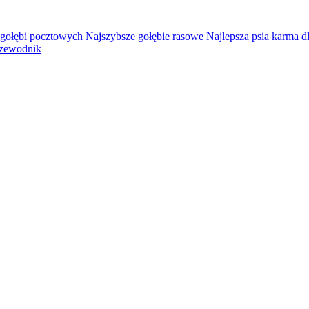
 gołębi pocztowych Najszybsze gołębie rasowe
Najlepsza psia karma d
rzewodnik