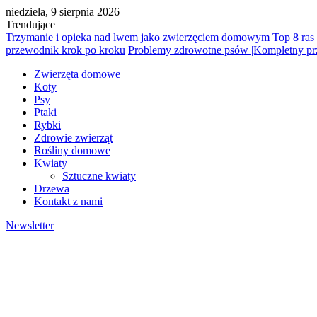
niedziela, 9 sierpnia 2026
Trendujące
Trzymanie i opieka nad lwem jako zwierzęciem domowym
Top 8 ras
przewodnik krok po kroku
Problemy zdrowotne psów |Kompletny p
Zwierzęta domowe
Koty
Psy
Ptaki
Rybki
Zdrowie zwierząt
Rośliny domowe
Kwiaty
Sztuczne kwiaty
Drzewa
Kontakt z nami
Newsletter