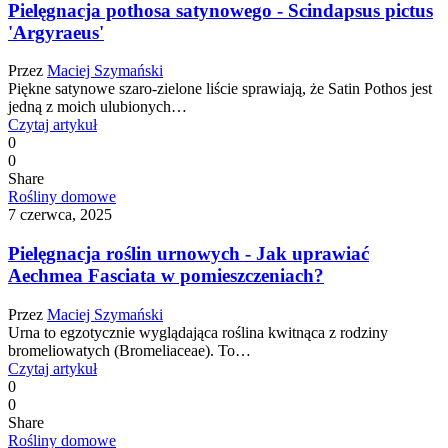
Pielęgnacja pothosa satynowego - Scindapsus pictus
'Argyraeus'
Przez
Maciej Szymański
Piękne satynowe szaro-zielone liście sprawiają, że Satin Pothos jest
jedną z moich ulubionych…
Czytaj artykuł
0
0
Share
Rośliny domowe
7 czerwca, 2025
Pielęgnacja roślin urnowych - Jak uprawiać
Aechmea Fasciata w pomieszczeniach?
Przez
Maciej Szymański
Urna to egzotycznie wyglądająca roślina kwitnąca z rodziny
bromeliowatych (Bromeliaceae). To…
Czytaj artykuł
0
0
Share
Rośliny domowe