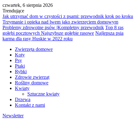
czwartek, 6 sierpnia 2026
Trendujące
Jak utrzymać dom w czystości z psami: przewodnik krok po kroku
Trzymanie i opieka nad lwem jako zwierzęciem domowym
Problemy zdrowotne psów |Kompletny przewodnik
Top 8 ras
gołębi pocztowych Najszybsze gołębie rasowe
Najlepsza psia
karma dla rasy Huskie w 2022 roku
Zwierzęta domowe
Koty
Psy
Ptaki
Rybki
Zdrowie zwierząt
Rośliny domowe
Kwiaty
Sztuczne kwiaty
Drzewa
Kontakt z nami
Newsletter