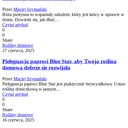
Przez
Maciej Szymański
Róża pustynna to wspaniały sukulent, który jest łatwy w uprawie w
domu. Dowiedz się, jak dbać…
Czytaj artykuł
0
0
Share
Rośliny domowe
27 czerwca, 2025
Pielęgnacja paproci Blue Star, aby Twoja roślina
domowa dobrze się rozwijała
Przez
Maciej Szymański
Pielęgnacja paproci Blue Star jest praktycznie bezwysiłkowa. Ustaw
roślinę doniczkową w jasnym…
Czytaj artykuł
0
0
Share
Rośliny domowe
16 czerwca, 2025