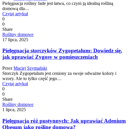
Pielęgnacja rośliny Jade jest łatwa, co czyni ją idealną rośliną
domową dla…
Czytaj artykuł
0
0
Share
Rośliny domowe
17 lipca, 2025
Pielęgnacja storczyków Zygopetalum: Dowiedz się,
jak uprawiać Zygosy w pomieszczeniach
Przez
Maciej Szymański
Storczyk Zygopetalum jest ceniony za swoje odważne kolory i
wzory. Ale to tylko część jego…
Czytaj artykuł
0
0
Share
Rośliny domowe
1 lipca, 2025
Pielęgnacja róż pustynnych: Jak uprawiać Adenium
Obesum jako roślinę domową?