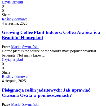
Czytaj artykuł
0
0
Share
Rośliny domowe
4 września, 2025
Growing Coffee Plant Indoors: Coffea Arabica is a
Beautiful Houseplant
Przez
Maciej Szymański
Coffee plant is the source of the world’s most popular breakfast
beverage. Not many know…
Czytaj artykuł
0
0
Share
Rośliny domowe
4 sierpnia, 2025
Pielęgnacja roślin jadeitowych: Jak uprawiać
Crassula Ovata w pomieszczeniach?
Przez
Maciej Szymański