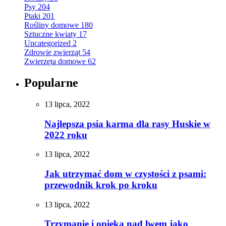
Psy
204
Ptaki
201
Rośliny domowe
180
Sztuczne kwiaty
17
Uncategorized
2
Zdrowie zwierząt
54
Zwierzęta domowe
62
Popularne
13 lipca, 2022
Najlepsza psia karma dla rasy Huskie w
2022 roku
13 lipca, 2022
Jak utrzymać dom w czystości z psami:
przewodnik krok po kroku
13 lipca, 2022
Trzymanie i opieka nad lwem jako