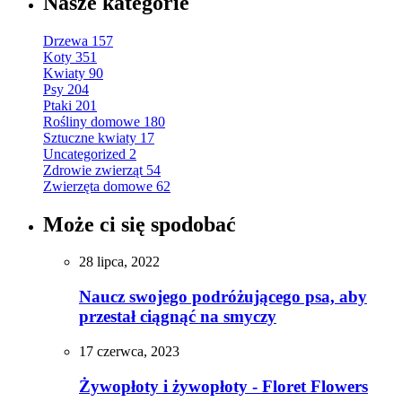
Nasze kategorie
Drzewa
157
Koty
351
Kwiaty
90
Psy
204
Ptaki
201
Rośliny domowe
180
Sztuczne kwiaty
17
Uncategorized
2
Zdrowie zwierząt
54
Zwierzęta domowe
62
Może ci się spodobać
28 lipca, 2022
Naucz swojego podróżującego psa, aby
przestał ciągnąć na smyczy
17 czerwca, 2023
Żywopłoty i żywopłoty - Floret Flowers