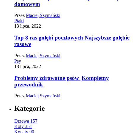
domowym
Przez
Maciej Szymański
Ptaki
13 lipca, 2022
Top 8 ras gołębi pocztowych Najszybsze gołębie
rasowe
Przez
Maciej Szymański
Psy
13 lipca, 2022
Problemy zdrowotne psów |Kompletny
przewodnik
Przez
Maciej Szymański
Kategorie
Drzewa
157
Koty
351
Kwiaty
90