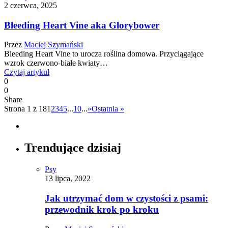
2 czerwca, 2025
Bleeding Heart Vine aka Glorybower
Przez
Maciej Szymański
Bleeding Heart Vine to urocza roślina domowa. Przyciągające
wzrok czerwono-białe kwiaty…
Czytaj artykuł
0
0
Share
Strona 1 z 18
1
2
3
4
5
...
10
...
»
Ostatnia »
Trendujące dzisiaj
Psy
13 lipca, 2022
Jak utrzymać dom w czystości z psami:
przewodnik krok po kroku