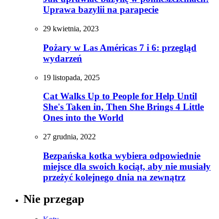
Uprawa bazylii na parapecie
29 kwietnia, 2023
Pożary w Las Américas 7 i 6: przegląd
wydarzeń
19 listopada, 2025
Cat Walks Up to People for Help Until
She's Taken in, Then She Brings 4 Little
Ones into the World
27 grudnia, 2022
Bezpańska kotka wybiera odpowiednie
miejsce dla swoich kociąt, aby nie musiały
przeżyć kolejnego dnia na zewnątrz
Nie przegap