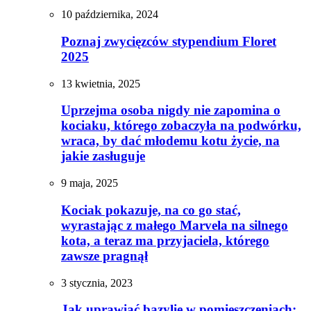
10 października, 2024
Poznaj zwycięzców stypendium Floret
2025
13 kwietnia, 2025
Uprzejma osoba nigdy nie zapomina o
kociaku, którego zobaczyła na podwórku,
wraca, by dać młodemu kotu życie, na
jakie zasługuje
9 maja, 2025
Kociak pokazuje, na co go stać,
wyrastając z małego Marvela na silnego
kota, a teraz ma przyjaciela, którego
zawsze pragnął
3 stycznia, 2023
Jak uprawiać bazylię w pomieszczeniach: