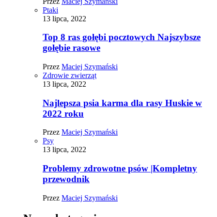
Przez
Maciej Szymański
Ptaki
13 lipca, 2022
Top 8 ras gołębi pocztowych Najszybsze
gołębie rasowe
Przez
Maciej Szymański
Zdrowie zwierząt
13 lipca, 2022
Najlepsza psia karma dla rasy Huskie w
2022 roku
Przez
Maciej Szymański
Psy
13 lipca, 2022
Problemy zdrowotne psów |Kompletny
przewodnik
Przez
Maciej Szymański