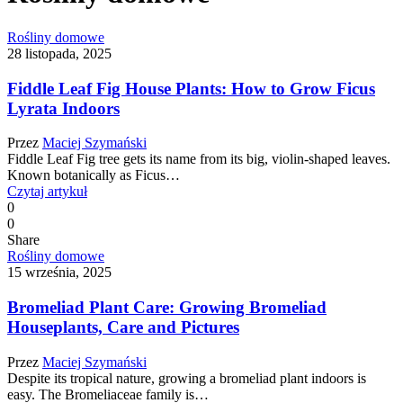
Rośliny domowe
28 listopada, 2025
Fiddle Leaf Fig House Plants: How to Grow Ficus
Lyrata Indoors
Przez
Maciej Szymański
Fiddle Leaf Fig tree gets its name from its big, violin-shaped leaves.
Known botanically as Ficus…
Czytaj artykuł
0
0
Share
Rośliny domowe
15 września, 2025
Bromeliad Plant Care: Growing Bromeliad
Houseplants, Care and Pictures
Przez
Maciej Szymański
Despite its tropical nature, growing a bromeliad plant indoors is
easy. The Bromeliaceae family is…