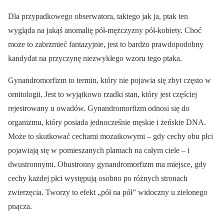
Dla przypadkowego obserwatora, takiego jak ja, ptak ten
wygląda na jakąś anomalię pół-mężczyzny pół-kobiety. Choć
może to zabrzmieć fantazyjnie, jest to bardzo prawdopodobny
kandydat na przyczynę niezwykłego wzoru tego ptaka.
Gynandromorfizm to termin, który nie pojawia się zbyt często w
ornitologii. Jest to wyjątkowo rzadki stan, który jest częściej
rejestrowany u owadów. Gynandromorfizm odnosi się do
organizmu, który posiada jednocześnie męskie i żeńskie DNA.
Może to skutkować cechami mozaikowymi – gdy cechy obu płci
pojawiają się w pomieszanych plamach na całym ciele – i
dwustronnymi. Obustronny gynandromorfizm ma miejsce, gdy
cechy każdej płci występują osobno po różnych stronach
zwierzęcia. Tworzy to efekt „pół na pół” widoczny u zielonego
pnącza.