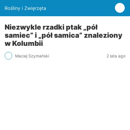
Rośliny i Zwięrzęta
Niezwykle rzadki ptak „pół
samiec” i „pół samica” znaleziony
w Kolumbii
Maciej Szymański
2 lata ago