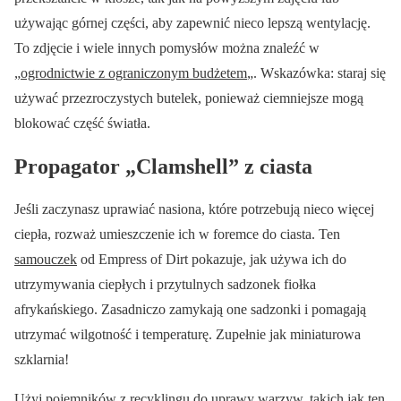
używając górnej części, aby zapewnić nieco lepszą wentylację.
To zdjęcie i wiele innych pomysłów można znaleźć w
„
ogrodnictwie z ograniczonym budżetem
„. Wskazówka: staraj się
używać przezroczystych butelek, ponieważ ciemniejsze mogą
blokować część światła.
Propagator „Clamshell” z ciasta
Jeśli zaczynasz uprawiać nasiona, które potrzebują nieco więcej
ciepła, rozważ umieszczenie ich w foremce do ciasta. Ten
samouczek
od Empress of Dirt pokazuje, jak używa ich do
utrzymywania ciepłych i przytulnych sadzonek fiołka
afrykańskiego. Zasadniczo zamykają one sadzonki i pomagają
utrzymać wilgotność i temperaturę. Zupełnie jak miniaturowa
szklarnia!
Użyj pojemników z recyklingu do uprawy warzyw, takich jak ten