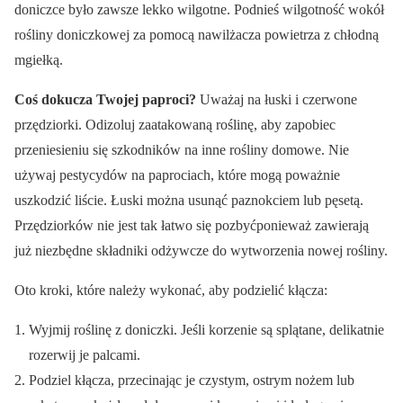
doniczce było zawsze lekko wilgotne. Podnieś wilgotność wokół
rośliny doniczkowej za pomocą nawilżacza powietrza z chłodną
mgiełką.
Coś dokucza Twojej paproci?
Uważaj na łuski i czerwone
przędziorki. Odizoluj zaatakowaną roślinę, aby zapobiec
przeniesieniu się szkodników na inne rośliny domowe. Nie
używaj pestycydów na paprociach, które mogą poważnie
uszkodzić liście. Łuski można usunąć paznokciem lub pęsetą.
Przędziorków nie jest tak łatwo się pozbyćponieważ zawierają
już niezbędne składniki odżywcze do wytworzenia nowej rośliny.
Oto kroki, które należy wykonać, aby podzielić kłącza:
Wyjmij roślinę z doniczki. Jeśli korzenie są splątane, delikatnie
rozerwij je palcami.
Podziel kłącza, przecinając je czystym, ostrym nożem lub