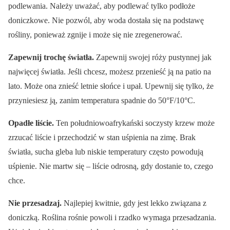
podlewania. Należy uważać, aby podlewać tylko podłoże
doniczkowe. Nie pozwól, aby woda dostała się na podstawę
rośliny, ponieważ zgnije i może się nie zregenerować.
Zapewnij trochę światła.
Zapewnij swojej róży pustynnej jak
najwięcej światła. Jeśli chcesz, możesz przenieść ją na patio na
lato. Może ona znieść letnie słońce i upał. Upewnij się tylko, że
przyniesiesz ją, zanim temperatura spadnie do 50°F/10°C.
Opadłe liście.
Ten południowoafrykański soczysty krzew może
zrzucać liście i przechodzić w stan uśpienia na zimę. Brak
światła, sucha gleba lub niskie temperatury często powodują
uśpienie. Nie martw się – liście odrosną, gdy dostanie to, czego
chce.
Nie przesadzaj.
Najlepiej kwitnie, gdy jest lekko związana z
doniczką. Roślina rośnie powoli i rzadko wymaga przesadzania.