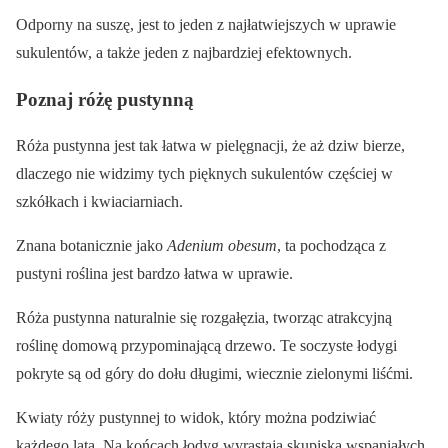
Odporny na suszę, jest to jeden z najłatwiejszych w uprawie
sukulentów, a także jeden z najbardziej efektownych.
Poznaj różę pustynną
Róża pustynna jest tak łatwa w pielęgnacji, że aż dziw bierze,
dlaczego nie widzimy tych pięknych sukulentów częściej w
szkółkach i kwiaciarniach.
Znana botanicznie jako
Adenium obesum
, ta pochodząca z
pustyni roślina jest bardzo łatwa w uprawie.
Róża pustynna naturalnie się rozgałęzia, tworząc atrakcyjną
roślinę domową przypominającą drzewo. Te soczyste łodygi
pokryte są od góry do dołu długimi, wiecznie zielonymi liśćmi.
Kwiaty róży pustynnej to widok, który można podziwiać
każdego lata. Na końcach łodyg wyrastają skupiska wspaniałych