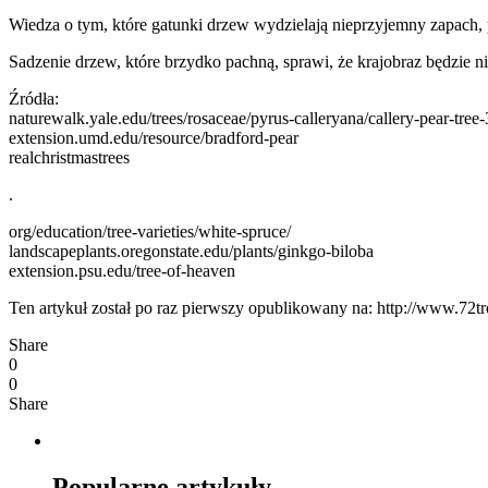
Wiedza o tym, które gatunki drzew wydzielają nieprzyjemny zapach,
Sadzenie drzew, które brzydko pachną, sprawi, że krajobraz będzie n
Źródła:
naturewalk.yale.edu/trees/rosaceae/pyrus-calleryana/callery-pear-tree
extension.umd.edu/resource/bradford-pear
realchristmastrees
.
org/education/tree-varieties/white-spruce/
landscapeplants.oregonstate.edu/plants/ginkgo-biloba
extension.psu.edu/tree-of-heaven
Ten artykuł został po raz pierwszy opublikowany na: http://www.72tre
Share
0
0
Share
Popularne artykuły