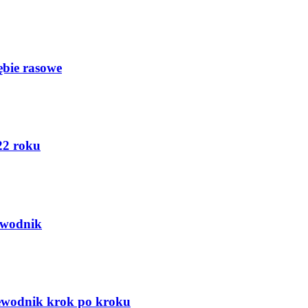
ębie rasowe
22 roku
ewodnik
zewodnik krok po kroku