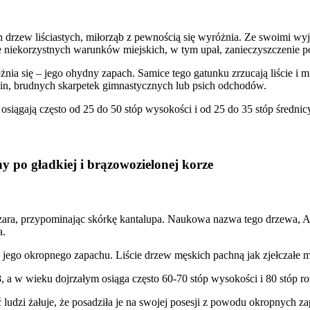
ch drzew liściastych, miłorząb z pewnością się wyróżnia. Ze swoimi wy
le niekorzystnych warunków miejskich, w tym upał, zanieczyszczenie po
żnia się – jego ohydny zapach. Samice tego gatunku zrzucają liście i 
n, brudnych skarpetek gimnastycznych lub psich odchodów.
siągają często od 25 do 50 stóp wysokości i od 25 do 35 stóp średnic
y po gładkiej i brązowozielonej korze
 szara, przypominając skórkę kantalupa. Naukowa nazwa tego drzewa, A
a.
 jego okropnego zapachu. Liście drzew męskich pachną jak zjełczałe m
 a w wieku dojrzałym osiąga często 60-70 stóp wysokości i 80 stóp roz
ludzi żałuje, że posadziła je na swojej posesji z powodu okropnych za