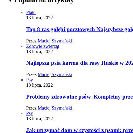
Ptaki
13 lipca, 2022
Top 8 ras gołębi pocztowych Najszybsze goł
Przez
Maciej Szymański
Zdrowie zwierząt
13 lipca, 2022
Najlepsza psia karma dla rasy Huskie w 20
Przez
Maciej Szymański
Psy
13 lipca, 2022
Problemy zdrowotne psów |Kompletny prz
Przez
Maciej Szymański
Psy
13 lipca, 2022
Jak utrzymać dom w czystości z psami: pr