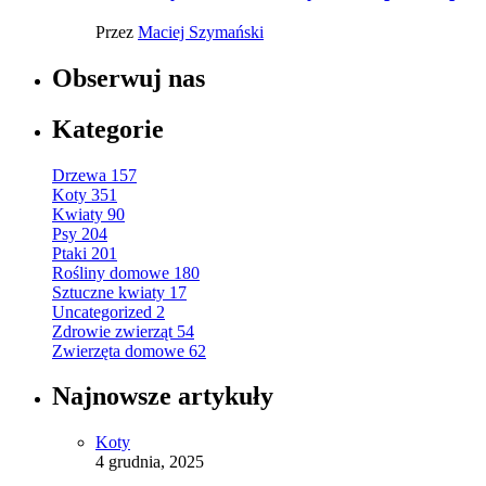
Przez
Maciej Szymański
Obserwuj nas
Kategorie
Drzewa
157
Koty
351
Kwiaty
90
Psy
204
Ptaki
201
Rośliny domowe
180
Sztuczne kwiaty
17
Uncategorized
2
Zdrowie zwierząt
54
Zwierzęta domowe
62
Najnowsze artykuły
Koty
4 grudnia, 2025