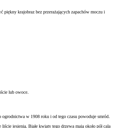
yć piękny krajobraz bez przerażających zapachów moczu i
iście lub owoce.
o ogrodnictwa w 1908 roku i od tego czasu powoduje smród.
iście jesienią. Białe kwiaty tego drzewa mają około pół cala