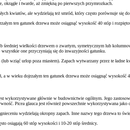
e, okrągłe i twarde, aż zmiękną po pierwszych przymrozkach.
ych kwiatów, ale wydzielają też smród, który często porównuje się do
rzałym ten gatunek drzewa może osiągnąć wysokość 40 stóp i rozpiętoś
ub średniej wielkości drzewem o zwartym, symetrycznym lub kolumnowym
 wszystkie one przyczyniają się do inwazyjności gatunku.
 (lub wziąć urlop poza miastem). Zapach wytwarzany przez te ładne k
8, a w wieku dojrzałym ten gatunek drzewa może osiągnąć wysokość 40 
 jest wykorzystywane głównie w budownictwie ogólnym. Jego zastos
żywność. Picea glauca jest również powszechnie wykorzystywana jako 
o zgnieceniu wydzielają okropny zapach. Inne nazwy tego drzewa to św
sto osiągają 60 stóp wysokości i 10-20 stóp średnicy.