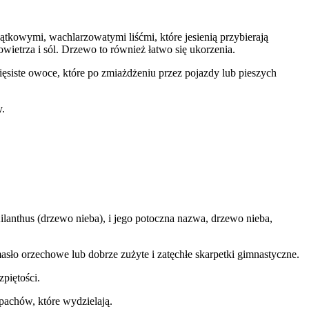
jątkowymi, wachlarzowatymi liśćmi, które jesienią przybierają
wietrza i sól. Drzewo to również łatwo się ukorzenia.
mięsiste owoce, które po zmiażdżeniu przez pojazdy lub pieszych
y.
ilanthus (drzewo nieba), i jego potoczna nazwa, drzewo nieba,
asło orzechowe lub dobrze zużyte i zatęchłe skarpetki gimnastyczne.
piętości.
pachów, które wydzielają.