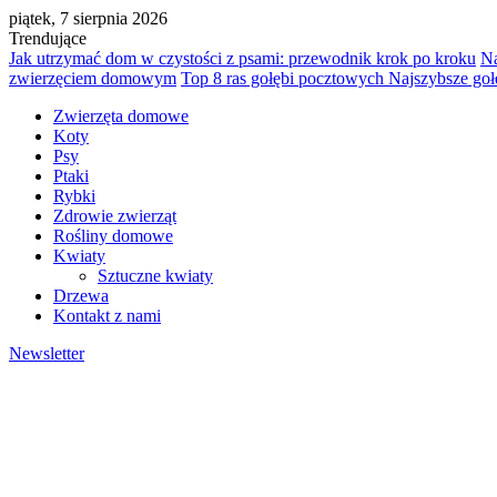
piątek, 7 sierpnia 2026
Trendujące
Jak utrzymać dom w czystości z psami: przewodnik krok po kroku
Na
zwierzęciem domowym
Top 8 ras gołębi pocztowych Najszybsze goł
Zwierzęta domowe
Koty
Psy
Ptaki
Rybki
Zdrowie zwierząt
Rośliny domowe
Kwiaty
Sztuczne kwiaty
Drzewa
Kontakt z nami
Newsletter