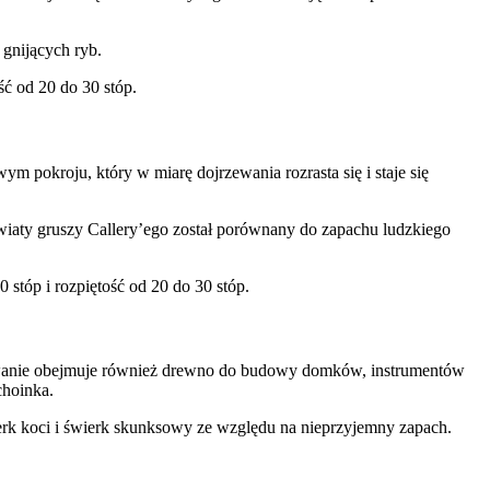
 gnijących ryb.
ć od 20 do 30 stóp.
 pokroju, który w miarę dojrzewania rozrasta się i staje się
wiaty gruszy Callery’ego został porównany do zapachu ludzkiego
stóp i rozpiętość od 20 do 30 stóp.
owanie obejmuje również drewno do budowy domków, instrumentów
choinka.
ierk koci i świerk skunksowy ze względu na nieprzyjemny zapach.