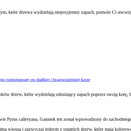
 tym, które drzewa wydzielają nieprzyjemny zapach, pomoże Ci stworz
ęsto rozpoznawany po gładkiej i brązowozielonej korze
unków drzew, które wydzielają odrażający zapach poprzez swoją korę, l
wie Pyrus calleryana. Gatunek ten został wprowadzony do zachodnieg
tną wiosną i zazwyczaj jednym z ostatnich drzew, które mają kolorowe l