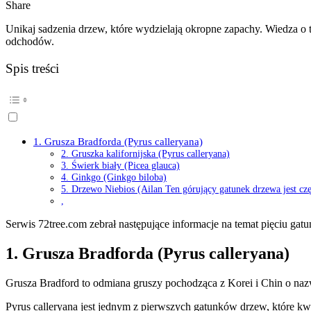
Share
Unikaj sadzenia drzew, które wydzielają okropne zapachy. Wiedza o
odchodów.
Spis treści
1. Grusza Bradforda (Pyrus calleryana)
2. Gruszka kalifornijska (Pyrus calleryana)
3. Świerk biały (Picea glauca)
4. Ginkgo (Ginkgo biloba)
5. Drzewo Niebios (Ailan Ten górujący gatunek drzewa jest cz
,
Serwis 72tree.com zebrał następujące informacje na temat pięciu gat
1. Grusza Bradforda (Pyrus calleryana)
Grusza Bradford to odmiana gruszy pochodząca z Korei i Chin o naz
Pyrus calleryana jest jednym z pierwszych gatunków drzew, które kwi