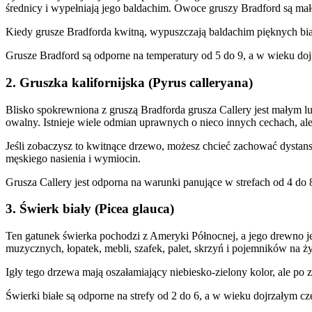
średnicy i wypełniają jego baldachim. Owoce gruszy Bradford są mał
Kiedy grusze Bradforda kwitną, wypuszczają baldachim pięknych biał
Grusze Bradford są odporne na temperatury od 5 do 9, a w wieku doj
2. Gruszka kalifornijska (Pyrus calleryana)
Blisko spokrewniona z gruszą Bradforda grusza Callery jest małym l
owalny. Istnieje wiele odmian uprawnych o nieco innych cechach, ale
Jeśli zobaczysz to kwitnące drzewo, możesz chcieć zachować dystans
męskiego nasienia i wymiocin.
Grusza Callery jest odporna na warunki panujące w strefach od 4 do 
3. Świerk biały (Picea glauca)
Ten gatunek świerka pochodzi z Ameryki Północnej, a jego drewno
muzycznych, łopatek, mebli, szafek, palet, skrzyń i pojemników na 
Igły tego drzewa mają oszałamiający niebiesko-zielony kolor, ale p
Świerki białe są odporne na strefy od 2 do 6, a w wieku dojrzałym czę