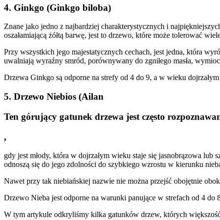
4. Ginkgo (Ginkgo biloba)
Znane jako jedno z najbardziej charakterystycznych i najpiękniejszy
oszałamiającą żółtą barwę, jest to drzewo, które może tolerować wie
Przy wszystkich jego majestatycznych cechach, jest jedna, która wyró
uwalniają wyraźny smród, porównywany do zgniłego masła, wymioci
Drzewa Ginkgo są odporne na strefy od 4 do 9, a w wieku dojrzałym o
5. Drzewo Niebios (Ailan
Ten górujący gatunek drzewa jest często rozpoznawan
,
gdy jest młody, która w dojrzałym wieku staje się jasnobrązowa lub
odnoszą się do jego zdolności do szybkiego wzrostu w kierunku nieb
Nawet przy tak niebiańskiej nazwie nie można przejść obojętnie obok
Drzewo Nieba jest odporne na warunki panujące w strefach od 4 do 8,
W tym artykule odkryliśmy kilka gatunków drzew, których większość 