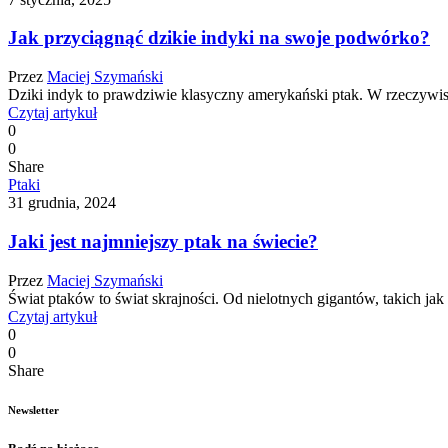
Jak przyciągnąć dzikie indyki na swoje podwórko?
Przez
Maciej Szymański
Dziki indyk to prawdziwie klasyczny amerykański ptak. W rzeczywi
Czytaj artykuł
0
0
Share
Ptaki
31 grudnia, 2024
Jaki jest najmniejszy ptak na świecie?
Przez
Maciej Szymański
Świat ptaków to świat skrajności. Od nielotnych gigantów, takich ja
Czytaj artykuł
0
0
Share
Newsletter