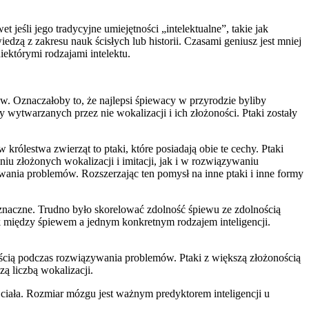
eśli jego tradycyjne umiejętności „intelektualne”, takie jak
dzą z zakresu nauk ścisłych lub historii. Czasami geniusz jest mniej
iektórymi rodzajami intelektu.
w. Oznaczałoby to, że najlepsi śpiewacy w przyrodzie byliby
wytwarzanych przez nie wokalizacji i ich złożoności. Ptaki zostały
rólestwa zwierząt to ptaki, które posiadają obie te cechy. Ptaki
eniu złożonych wokalizacji i imitacji, jak i w rozwiązywaniu
wania problemów. Rozszerzając ten pomysł na inne ptaki i inne formy
znaczne. Trudno było skorelować zdolność śpiewu ze zdolnością
ek między śpiewem a jednym konkretnym rodzajem inteligencji.
kością podczas rozwiązywania problemów. Ptaki z większą złożonością
ą liczbą wokalizacji.
ciała. Rozmiar mózgu jest ważnym predyktorem inteligencji u