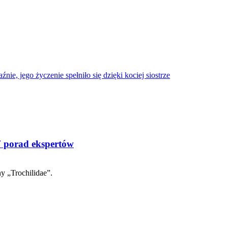
e, jego życzenie spełniło się dzięki kociej siostrze
7 porad ekspertów
y „Trochilidae”.