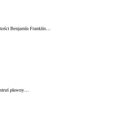
stości Benjamín Franklin…
k struś pławny…