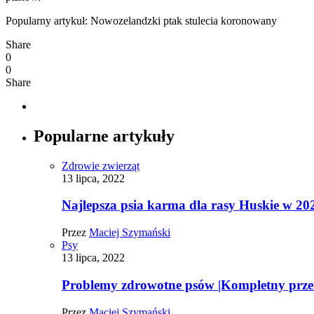
Popularny artykuł: Nowozelandzki ptak stulecia koronowany
Share
0
0
Share
Popularne artykuły
Zdrowie zwierząt
13 lipca, 2022
Najlepsza psia karma dla rasy Huskie w 20
Przez
Maciej Szymański
Psy
13 lipca, 2022
Problemy zdrowotne psów |Kompletny prz
Przez
Maciej Szymański