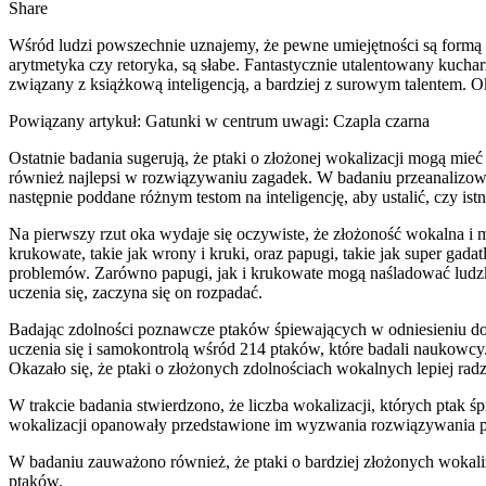
Share
Wśród ludzi powszechnie uznajemy, że pewne umiejętności są formą in
arytmetyka czy retoryka, są słabe. Fantastycznie utalentowany kucha
związany z książkową inteligencją, a bardziej z surowym talentem. Ok
Powiązany artykuł: Gatunki w centrum uwagi: Czapla czarna
Ostatnie badania sugerują, że ptaki o złożonej wokalizacji mogą mi
również najlepsi w rozwiązywaniu zagadek. W badaniu przeanalizowan
następnie poddane różnym testom na inteligencję, aby ustalić, czy ist
Na pierwszy rzut oka wydaje się oczywiste, że złożoność wokalna i m
krukowate, takie jak wrony i kruki, oraz papugi, takie jak super gada
problemów. Zarówno papugi, jak i krukowate mogą naśladować ludzkie
uczenia się, zaczyna się on rozpadać.
Badając zdolności poznawcze ptaków śpiewających w odniesieniu do 
uczenia się i samokontrolą wśród 214 ptaków, które badali naukowcy
Okazało się, że ptaki o złożonych zdolnościach wokalnych lepiej r
W trakcie badania stwierdzono, że liczba wokalizacji, których ptak 
wokalizacji opanowały przedstawione im wyzwania rozwiązywania pro
W badaniu zauważono również, że ptaki o bardziej złożonych wokali
ptaków.