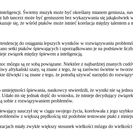
teligencji. Świetny muzyk może być określany mianem geniusza, nawet j
rz lub tancerz może być geniuszem bez wykazywania się jakąkolwiek wie
azuje się, że wśród ptaków może istnieć korelacja między talentem a n
eć tendencję do osiągania lepszych wyników w rozwiązywaniu problemó
o setki ptaków śpiewających i uporządkowano je na podstawie liczby 
nieje związek między śpiewem a inteligencją.
oc mózgu są ze sobą powiązane. Niektóre z najbardziej znanych cudów k
tliwy afrykański szary, są znane z tego, że są zarówno świetne w tworz
 dźwięki i są znane z tego, że potrafią używać narzędzi do rozwiązy
umiejętności śpiewania, naukowcy stwierdzili, że wyniki nie są jedno
. Udało im się jednak dojść do wniosku, że istnieje decydujący związ
adzą sobie z rozwiązywaniem problemów.
śpiewający nauczył się w ciągu swojego życia, korelowała z jego szyb
blemów z większą prędkością niż podobnie testowane ptaki z mniejsz
zacjach miały zwykle większy stosunek wielkości mózgu do wielkości 