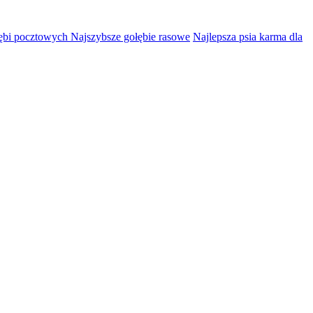
łębi pocztowych Najszybsze gołębie rasowe
Najlepsza psia karma dla