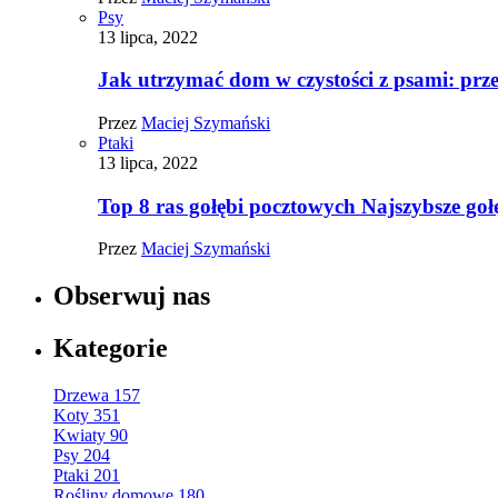
Psy
13 lipca, 2022
Jak utrzymać dom w czystości z psami: pr
Przez
Maciej Szymański
Ptaki
13 lipca, 2022
Top 8 ras gołębi pocztowych Najszybsze goł
Przez
Maciej Szymański
Obserwuj nas
Kategorie
Drzewa
157
Koty
351
Kwiaty
90
Psy
204
Ptaki
201
Rośliny domowe
180