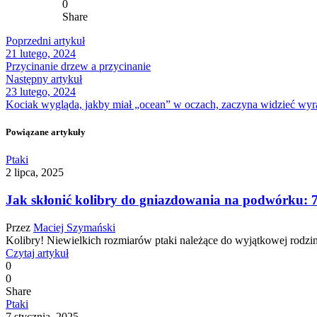
0
Share
Poprzedni artykuł
21 lutego, 2024
Przycinanie drzew a przycinanie
Następny artykuł
23 lutego, 2024
Kociak wygląda, jakby miał „ocean” w oczach, zaczyna widzieć wyraźni
Powiązane artykuły
Ptaki
2 lipca, 2025
Jak skłonić kolibry do gniazdowania na podwórku: 
Przez
Maciej Szymański
Kolibry! Niewielkich rozmiarów ptaki należące do wyjątkowej rodzin
Czytaj artykuł
0
0
Share
Ptaki
7 stycznia, 2025