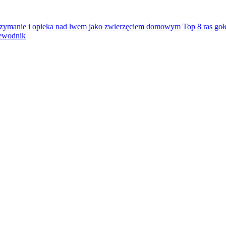
zymanie i opieka nad lwem jako zwierzęciem domowym
Top 8 ras go
zewodnik