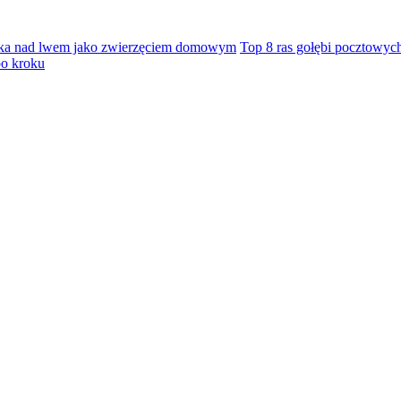
eka nad lwem jako zwierzęciem domowym
Top 8 ras gołębi pocztowyc
po kroku