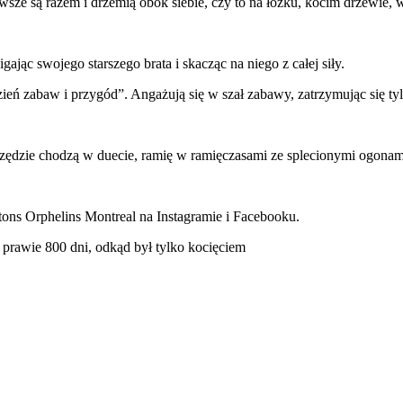
ze są razem i drzemią obok siebie, czy to na łóżku, kocim drzewie, 
ając swojego starszego brata i skacząc na niego z całej siły.
eń zabaw i przygód”. Angażują się w szał zabawy, zatrzymując się tyl
szędzie chodzą w duecie, ramię w ramięczasami ze splecionymi ogonam
atons Orphelins Montreal na Instagramie i Facebooku.
k prawie 800 dni, odkąd był tylko kocięciem