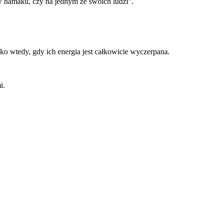
w hamaku, czy na jednym ze swoich ludzi”.
ko wtedy, gdy ich energia jest całkowicie wyczerpana.
i.