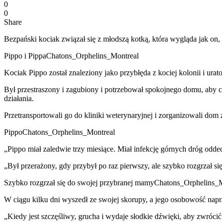
0
0
Share
Bezpański kociak związał się z młodszą kotką, która wygląda jak on, i
Pippo i PippaChatons_Orphelins_Montreal
Kociak Pippo został znaleziony jako przybłęda z kociej kolonii i u
Był przestraszony i zagubiony i potrzebował spokojnego domu, aby c
działania.
Przetransportowali go do kliniki weterynaryjnej i zorganizowali dom
PippoChatons_Orphelins_Montreal
„Pippo miał zaledwie trzy miesiące. Miał infekcję górnych dróg odde
„Był przerażony, gdy przybył po raz pierwszy, ale szybko rozgrzał si
Szybko rozgrzał się do swojej przybranej mamyChatons_Orphelins_
W ciągu kilku dni wyszedł ze swojej skorupy, a jego osobowość napraw
„Kiedy jest szczęśliwy, grucha i wydaje słodkie dźwięki, aby zwróci