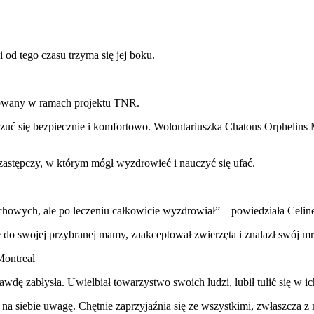
 od tego czasu trzyma się jej boku.
ratowany w ramach projektu TNR.
zuć się bezpiecznie i komfortowo. Wolontariuszka Chatons Orphelins M
 zastępczy, w którym mógł wyzdrowieć i nauczyć się ufać.
chowych, ale po leczeniu całkowicie wyzdrowiał” – powiedziała Celine
ę do swojej przybranej mamy, zaakceptował zwierzęta i znalazł swój mr
Montreal
dę zabłysła. Uwielbiał towarzystwo swoich ludzi, lubił tulić się w ich
ć na siebie uwagę. Chętnie zaprzyjaźnia się ze wszystkimi, zwłaszcza 