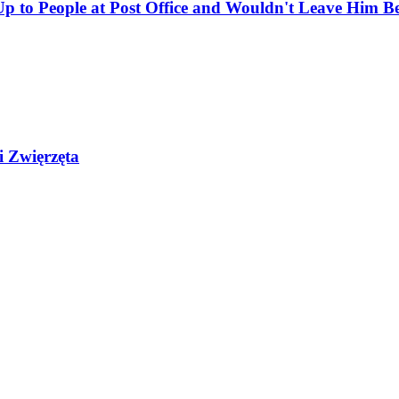
 to People at Post Office and Wouldn't Leave Him B
i Zwięrzęta