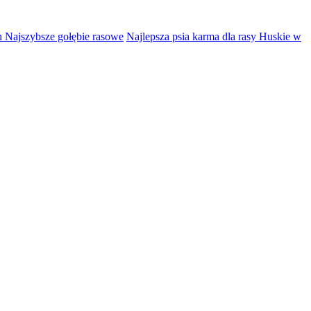
h Najszybsze gołębie rasowe
Najlepsza psia karma dla rasy Huskie w