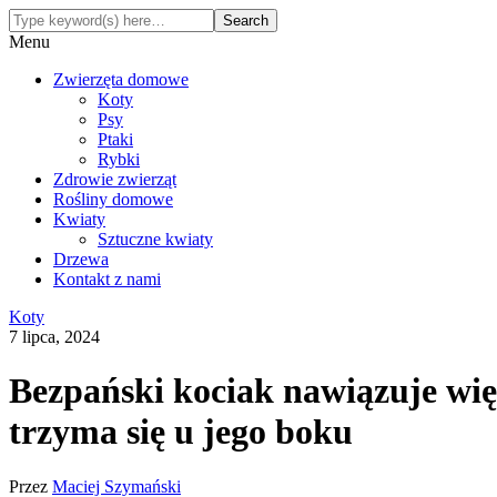
Menu
Zwierzęta domowe
Koty
Psy
Ptaki
Rybki
Zdrowie zwierząt
Rośliny domowe
Kwiaty
Sztuczne kwiaty
Drzewa
Kontakt z nami
Koty
7 lipca, 2024
Bezpański kociak nawiązuje wię
trzyma się u jego boku
Przez
Maciej Szymański