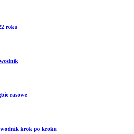
22 roku
ewodnik
ębie rasowe
zewodnik krok po kroku