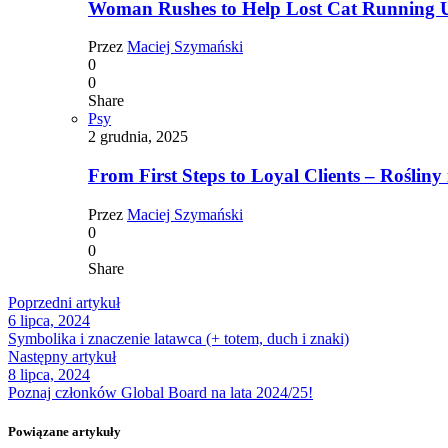
Woman Rushes to Help Lost Cat Running Up
Przez
Maciej Szymański
0
0
Share
Psy
2 grudnia, 2025
From First Steps to Loyal Clients – Rośliny 
Przez
Maciej Szymański
0
0
Share
Poprzedni artykuł
6 lipca, 2024
Symbolika i znaczenie latawca (+ totem, duch i znaki)
Następny artykuł
8 lipca, 2024
Poznaj członków Global Board na lata 2024/25!
Powiązane artykuły