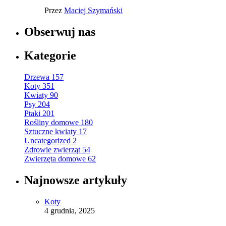
Przez
Maciej Szymański
Obserwuj nas
Kategorie
Drzewa
157
Koty
351
Kwiaty
90
Psy
204
Ptaki
201
Rośliny domowe
180
Sztuczne kwiaty
17
Uncategorized
2
Zdrowie zwierząt
54
Zwierzęta domowe
62
Najnowsze artykuły
Koty
4 grudnia, 2025