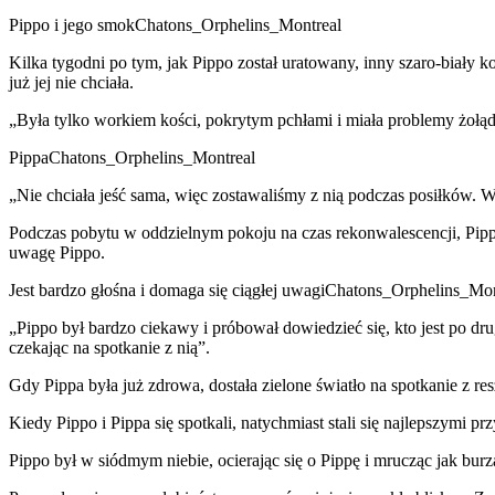
Pippo i jego smokChatons_Orphelins_Montreal
Kilka tygodni po tym, jak Pippo został uratowany, inny szaro-biały k
już jej nie chciała.
„Była tylko workiem kości, pokrytym pchłami i miała problemy żołą
PippaChatons_Orphelins_Montreal
„Nie chciała jeść sama, więc zostawaliśmy z nią podczas posiłków. 
Podczas pobytu w oddzielnym pokoju na czas rekonwalescencji, Pippa
uwagę Pippo.
Jest bardzo głośna i domaga się ciągłej uwagiChatons_Orphelins_Mon
„Pippo był bardzo ciekawy i próbował dowiedzieć się, kto jest po dru
czekając na spotkanie z nią”.
Gdy Pippa była już zdrowa, dostała zielone światło na spotkanie z re
Kiedy Pippo i Pippa się spotkali, natychmiast stali się najlepszymi 
Pippo był w siódmym niebie, ocierając się o Pippę i mrucząc jak burz