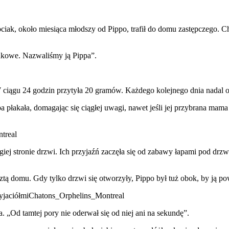
ociak, około miesiąca młodszy od Pippo, trafił do domu zastępczego. C
dkowe. Nazwaliśmy ją Pippa”.
W ciągu 24 godzin przytyła 20 gramów. Każdego kolejnego dnia nadal o
 płakała, domagając się ciągłej uwagi, nawet jeśli jej przybrana mam
treal
giej stronie drzwi. Ich przyjaźń zaczęła się od zabawy łapami pod drz
sztą domu. Gdy tylko drzwi się otworzyły, Pippo był tuż obok, by ją po
przyjaciółmiChatons_Orphelins_Montreal
a. „Od tamtej pory nie oderwał się od niej ani na sekundę”.