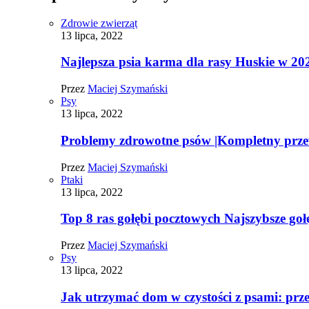
Zdrowie zwierząt
13 lipca, 2022
Najlepsza psia karma dla rasy Huskie w 20
Przez
Maciej Szymański
Psy
13 lipca, 2022
Problemy zdrowotne psów |Kompletny prz
Przez
Maciej Szymański
Ptaki
13 lipca, 2022
Top 8 ras gołębi pocztowych Najszybsze goł
Przez
Maciej Szymański
Psy
13 lipca, 2022
Jak utrzymać dom w czystości z psami: pr