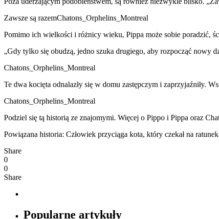
Poza uderzającym podobieństwem, są również niezwykle blisko. „Zaws
Zawsze są razemChatons_Orphelins_Montreal
Pomimo ich wielkości i różnicy wieku, Pippa może sobie poradzić, ścig
„Gdy tylko się obudzą, jedno szuka drugiego, aby rozpocząć nowy dzi
Chatons_Orphelins_Montreal
Te dwa kocięta odnalazły się w domu zastępczym i zaprzyjaźniły. W
Chatons_Orphelins_Montreal
Podziel się tą historią ze znajomymi. Więcej o Pippo i Pippa oraz Ch
Powiązana historia: Człowiek przyciąga kota, który czekał na ratune
Share
0
0
Share
Popularne artykuły