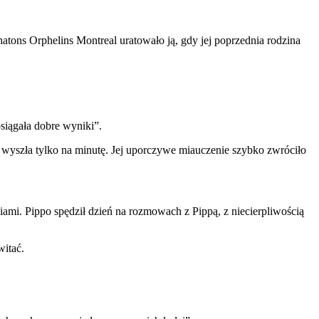
hatons Orphelins Montreal uratowało ją, gdy jej poprzednia rodzina
siągała dobre wyniki”.
a wyszła tylko na minutę. Jej uporczywe miauczenie szybko zwróciło
wiami. Pippo spędził dzień na rozmowach z Pippą, z niecierpliwością
witać.