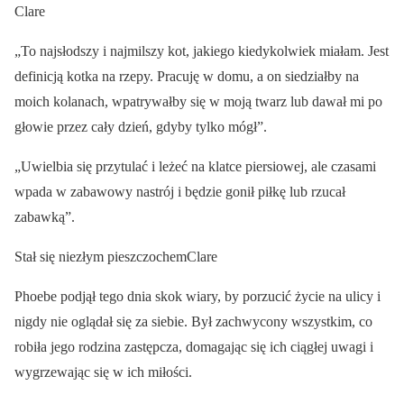
Clare
„To najsłodszy i najmilszy kot, jakiego kiedykolwiek miałam. Jest
definicją kotka na rzepy. Pracuję w domu, a on siedziałby na
moich kolanach, wpatrywałby się w moją twarz lub dawał mi po
głowie przez cały dzień, gdyby tylko mógł”.
„Uwielbia się przytulać i leżeć na klatce piersiowej, ale czasami
wpada w zabawowy nastrój i będzie gonił piłkę lub rzucał
zabawką”.
Stał się niezłym pieszczochemClare
Phoebe podjął tego dnia skok wiary, by porzucić życie na ulicy i
nigdy nie oglądał się za siebie. Był zachwycony wszystkim, co
robiła jego rodzina zastępcza, domagając się ich ciągłej uwagi i
wygrzewając się w ich miłości.