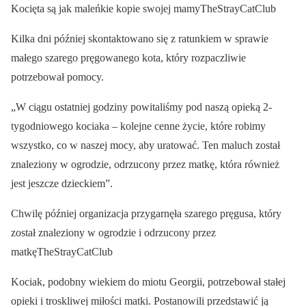
Kocięta są jak maleńkie kopie swojej mamyTheStrayCatClub
Kilka dni później skontaktowano się z ratunkiem w sprawie
małego szarego pręgowanego kota, który rozpaczliwie
potrzebował pomocy.
„W ciągu ostatniej godziny powitaliśmy pod naszą opieką 2-
tygodniowego kociaka – kolejne cenne życie, które robimy
wszystko, co w naszej mocy, aby uratować. Ten maluch został
znaleziony w ogrodzie, odrzucony przez matkę, która również
jest jeszcze dzieckiem”.
Chwilę później organizacja przygarnęła szarego pręgusa, który
został znaleziony w ogrodzie i odrzucony przez
matkęTheStrayCatClub
Kociak, podobny wiekiem do miotu Georgii, potrzebował stałej
opieki i troskliwej miłości matki. Postanowili przedstawić ją