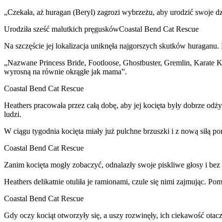
„Czekała, aż huragan (Beryl) zagrozi wybrzeżu, aby urodzić swoje dz
Urodziła sześć malutkich pręguskówCoastal Bend Cat Rescue
Na szczęście jej lokalizacja uniknęła najgorszych skutków huraganu
„Nazwane Princess Bride, Footloose, Ghostbuster, Gremlin, Karate Ki
wyrosną na równie okrągłe jak mama”.
Coastal Bend Cat Rescue
Heathers pracowała przez całą dobę, aby jej kocięta były dobrze od
ludzi.
W ciągu tygodnia kocięta miały już pulchne brzuszki i z nową siłą por
Coastal Bend Cat Rescue
Zanim kocięta mogły zobaczyć, odnalazły swoje piskliwe głosy i bez
Heathers delikatnie otuliła je ramionami, czule się nimi zajmując. Po
Coastal Bend Cat Rescue
Gdy oczy kociąt otworzyły się, a uszy rozwinęły, ich ciekawość otacz