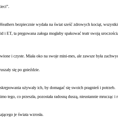
ieci”.
. Heathers bezpiecznie wydała na świat sześć zdrowych kociąt, wszystk
d i ET, ta pręgowana załoga mogłaby spakować teatr swoją uroczością. 
żywione i czyste. Miała oko na swoje mini-mes, ale zawsze była zachw
uszały się po gnieździe.
 skrępowania używały ich, by domagać się swoich pragnień i potrzeb.
mimo tego, co przeszła, pozostała radosną duszą, nieustannie mrucząc i r
ającego je świata wzrosła.