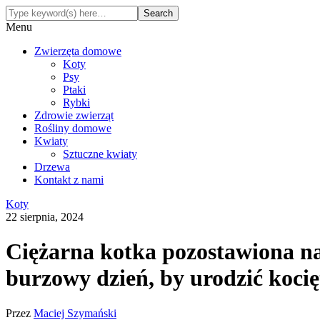
Menu
Zwierzęta domowe
Koty
Psy
Ptaki
Rybki
Zdrowie zwierząt
Rośliny domowe
Kwiaty
Sztuczne kwiaty
Drzewa
Kontakt z nami
Koty
22 sierpnia, 2024
Ciężarna kotka pozostawiona na 
burzowy dzień, by urodzić kocię
Przez
Maciej Szymański