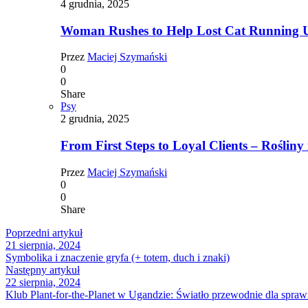
4 grudnia, 2025
Woman Rushes to Help Lost Cat Running Up
Przez
Maciej Szymański
0
0
Share
Psy
2 grudnia, 2025
From First Steps to Loyal Clients – Rośliny 
Przez
Maciej Szymański
0
0
Share
Poprzedni artykuł
21 sierpnia, 2024
Symbolika i znaczenie gryfa (+ totem, duch i znaki)
Następny artykuł
22 sierpnia, 2024
Klub Plant-for-the-Planet w Ugandzie: Światło przewodnie dla spraw