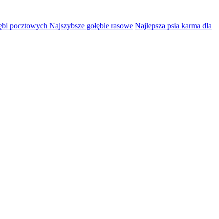
łębi pocztowych Najszybsze gołębie rasowe
Najlepsza psia karma dla