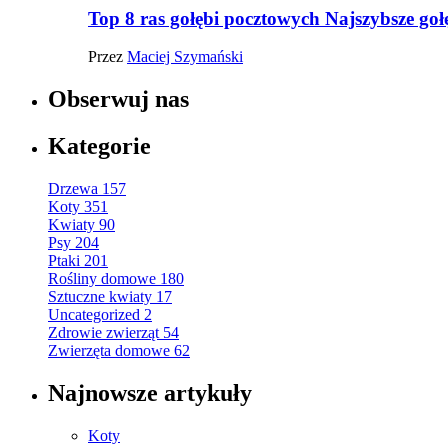
Top 8 ras gołębi pocztowych Najszybsze goł
Przez
Maciej Szymański
Obserwuj nas
Kategorie
Drzewa
157
Koty
351
Kwiaty
90
Psy
204
Ptaki
201
Rośliny domowe
180
Sztuczne kwiaty
17
Uncategorized
2
Zdrowie zwierząt
54
Zwierzęta domowe
62
Najnowsze artykuły
Koty