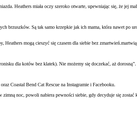
azda. Heathers miała oczy szeroko otwarte, upewniając się, że jej mal
h brzuszków. Są tak samo krzepkie jak ich mama, która nawet po urod
by, Heathers mogą cieszyć się czasem dla siebie bez zmartwień.martwią
ronisku dla kotów bez klatek). Nie możemy się doczekać, aż dorosną”.
ach oraz Coastal Bend Cat Rescue na Instagramie i Facebooku.
w zimną noc, powoli nabiera pewności siebie, gdy decyduje się zost