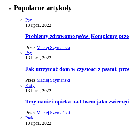
Popularne artykuły
Psy
13 lipca, 2022
Problemy zdrowotne psów |Kompletny prz
Przez
Maciej Szymański
Psy
13 lipca, 2022
Jak utrzymać dom w czystości z psami: pr
Przez
Maciej Szymański
Koty
13 lipca, 2022
Trzymanie i opieka nad lwem jako zwierz
Przez
Maciej Szymański
Ptaki
13 lipca, 2022