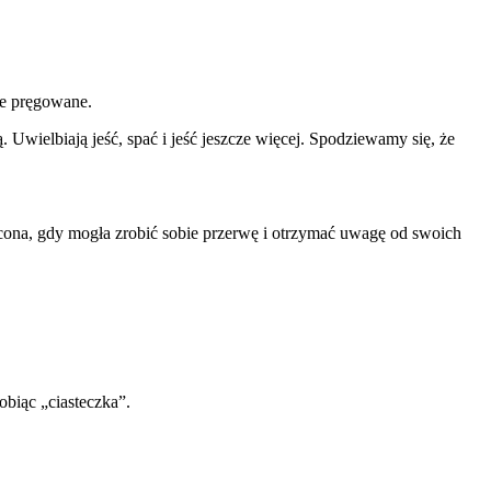
ie pręgowane.
Uwielbiają jeść, spać i jeść jeszcze więcej. Spodziewamy się, że
ycona, gdy mogła zrobić sobie przerwę i otrzymać uwagę od swoich
obiąc „ciasteczka”.