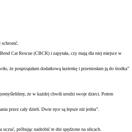
 schronić.
al Bend Cat Rescue (CBCR) i zapytała, czy mają dla niej miejsce w
iło, że posprzątałam dodatkową łazienkę i przeniosłam ją do środka”
pomyśleliśmy, że w każdej chwili urodzi swoje dzieci. Potem
ia przez cały dzień. Dwie ręce są lepsze niż jedna”.
a uczuć, próbując nadrobić te dni spędzone na ulicach.