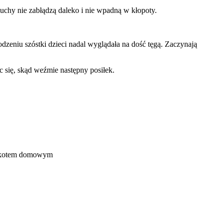
uchy nie zabłądzą daleko i nie wpadną w kłopoty.
zeniu szóstki dzieci nadal wyglądała na dość tęgą. Zaczynają
c się, skąd weźmie następny posiłek.
ać kotem domowym