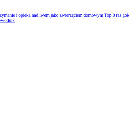
zymanie i opieka nad lwem jako zwierzęciem domowym
Top 8 ras go
zewodnik