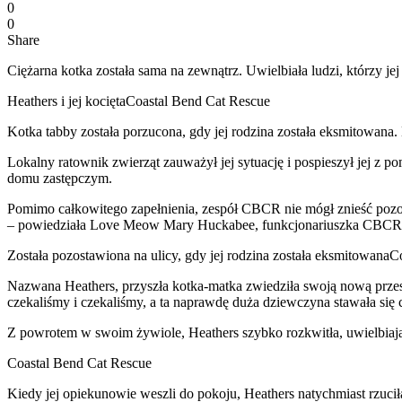
0
0
Share
Ciężarna kotka została sama na zewnątrz. Uwielbiała ludzi, którzy je
Heathers i jej kociętaCoastal Bend Cat Rescue
Kotka tabby została porzucona, gdy jej rodzina została eksmitowana. 
Lokalny ratownik zwierząt zauważył jej sytuację i pospieszył jej z p
domu zastępczym.
Pomimo całkowitego zapełnienia, zespół CBCR nie mógł znieść pozost
– powiedziała Love Meow Mary Huckabee, funkcjonariuszka CBCR
Została pozostawiona na ulicy, gdy jej rodzina została eksmitowana
Nazwana Heathers, przyszła kotka-matka zwiedziła swoją nową przest
czekaliśmy i czekaliśmy, a ta naprawdę duża dziewczyna stawała się 
Z powrotem w swoim żywiole, Heathers szybko rozkwitła, uwielbiając 
Coastal Bend Cat Rescue
Kiedy jej opiekunowie weszli do pokoju, Heathers natychmiast rzuciła