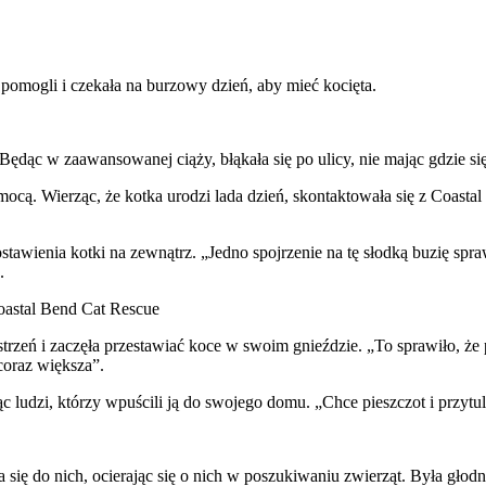
j pomogli i czekała na burzowy dzień, aby mieć kocięta.
Będąc w zaawansowanej ciąży, błąkała się po ulicy, nie mając gdzie się
omocą. Wierząc, że kotka urodzi lada dzień, skontaktowała się z Coast
awienia kotki na zewnątrz. „Jedno spojrzenie na tę słodką buzię spraw
.
Coastal Bend Cat Rescue
rzeń i zaczęła przestawiać koce w swoim gnieździe. „To sprawiło, że 
coraz większa”.
ludzi, którzy wpuścili ją do swojego domu. „Chce pieszczot i przytulan
 się do nich, ocierając się o nich w poszukiwaniu zwierząt. Była głodn