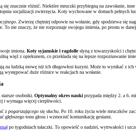
 się znacznie różnić. Niektóre mruczki przybiegną na zawołanie, inne 
stopnia socjalizacji zwierzęcia. Koty wychowane w domach pełnych ludz
acyjnego
. Zwierzę chętniej odpowie na wołanie, gdy spodziewa się nag
. To nie znaczy, że nie rozpoznaje swojego imienia, po prostu w dane
swoje imiona.
Koty syjamskie i ragdolle
słyną z towarzyskości i chętni
 silną więź z opiekunem, co przekłada się na lepsze rozpoznawanie imie
gują na ludzką mowę niż ich długowłosi kuzyni. Może to wynikać z ich 
ogą występować duże różnice w reakcjach na wołanie.
ia
 starsze osobniki.
Optymalny okres nauki
przypada między 2. a 6. mie
ej i wymaga więcej cierpliwości.
ać z
pogarszającego się słuchu
. Po 10. roku życia wiele mruczków zacz
ć głębszego tonu głosu i wzmocnić komunikację gestami.
agnął
po tygodniach tułaczki. To opowieść o nadziei, wytrwałości i szcz