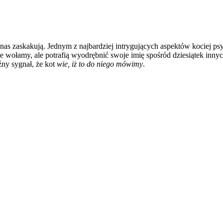
nas zaskakują. Jednym z najbardziej intrygujących aspektów kociej psy
 wołamy, ale potrafią wyodrębnić swoje imię spośród dziesiątek innych
źny sygnał, że kot
wie, iż to do niego mówimy
.