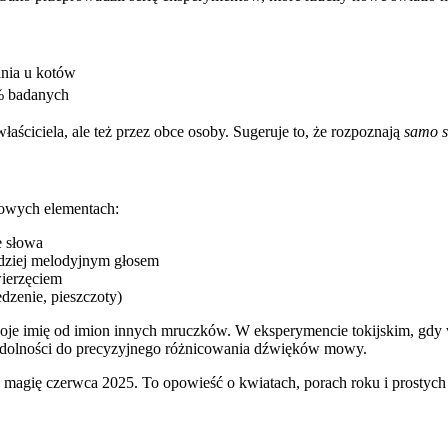
nia u kotów
% badanych
aściciela, ale też przez obce osoby. Sugeruje to, że rozpoznają
samo 
zowych elementach:
e słowa
dziej melodyjnym głosem
wierzęciem
dzenie, pieszczoty)
woje imię od imion innych mruczków. W eksperymencie tokijskim, gd
 zdolności do precyzyjnego różnicowania dźwięków mowy.
 magię czerwca 2025. To opowieść o kwiatach, porach roku i prostych 