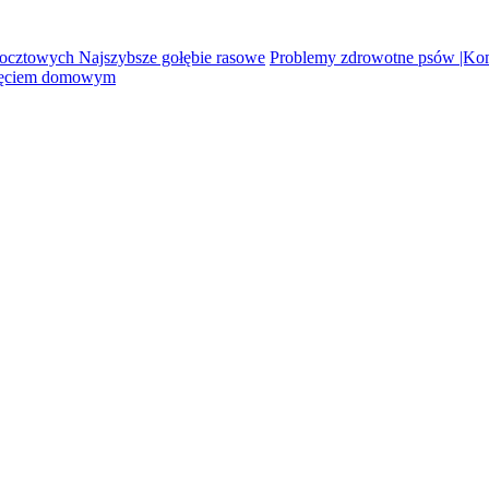
pocztowych Najszybsze gołębie rasowe
Problemy zdrowotne psów |Ko
rzęciem domowym