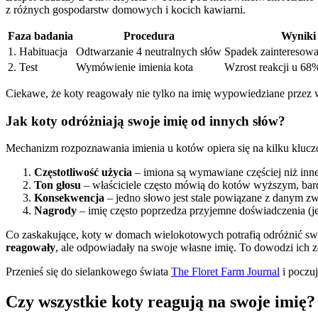
z różnych gospodarstw domowych i kocich kawiarni.
Faza badania
Procedura
Wyniki
1. Habituacja
Odtwarzanie 4 neutralnych słów
Spadek zainteresowa
2. Test
Wymówienie imienia kota
Wzrost reakcji u 68
Ciekawe, że koty reagowały nie tylko na imię wypowiedziane przez wł
Jak koty odróżniają swoje imię od innych słów?
Mechanizm rozpoznawania imienia u kotów opiera się na kilku kluc
Częstotliwość użycia
– imiona są wymawiane częściej niż inn
Ton głosu
– właściciele często mówią do kotów wyższym, bar
Konsekwencja
– jedno słowo jest stale powiązane z danym z
Nagrody
– imię często poprzedza przyjemne doświadczenia (je
Co zaskakujące, koty w domach wielokotowych potrafią odróżnić s
reagowały
, ale odpowiadały na swoje własne imię. To dowodzi ich
Przenieś się do sielankowego świata
The Floret Farm Journal
i poczuj
Czy wszystkie koty reagują na swoje imię?