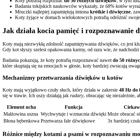
Koty potrafią rozpoznać
do 50 różnych dźwięków
, w tym lud
Badania tokijskich naukowców wykazały, że
68% kotów
wyraź
Mruczki najlepiej zapamiętują imiona
krótkie i dźwięczne
, za
Koty żyjące w domach wielokotowych potrafią odróżnić swoje
Jak działa kocia pamięć i rozpoznawanie 
Koty mają niezwykłą zdolność zapamiętywania dźwięków, co jest kluc
Gdy kot słyszy szelest opakowania karmy, od razu wie, że nadchodzi 
Badania pokazują, że koty potrafią rozpoznawać nawet
do 50 różny
które skupiają się na emocjach w głosie, koty bardziej zwracają uwag
Mechanizmy przetwarzania dźwięków u kotów
Koty mają wyjątkowo czuły słuch, który działa w zakresie
48 Hz do
się w trawie. Ich uszy działają jak
radary
, obracając się niezależnie,
Element ucha
Funkcja
Ciekaw
Małżowina uszna
Wychwytuje i wzmacnia dźwięki
Może obracać si
Błona bębenkowa
Przetwarza fale dźwiękowe
3x bardziej czuła
Różnice między kotami a psami w rozpoznawaniu m