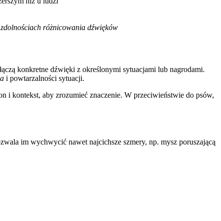
zerszym niż u ludzi
zdolnościach różnicowania dźwięków
łączą konkretne dźwięki z określonymi sytuacjami lub nagrodami.
ia
i powtarzalności sytuacji.
ton i kontekst, aby zrozumieć znaczenie. W przeciwieństwie do psów,
pozwala im wychwycić nawet najcichsze szmery, np. mysz poruszającą