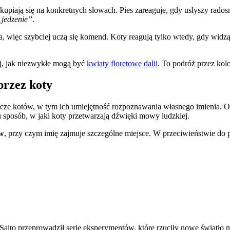
skupiają się na konkretnych słowach. Pies zareaguje, gdy usłyszy radosn
„jedzenie”
.
a, więc szybciej uczą się komend. Koty reagują tylko wtedy, gdy widz
j, jak niezwykłe mogą być
kwiaty floretowe dalii
. To podróż przez kolo
przez koty
cze kotów, w tym ich umiejętność rozpoznawania własnego imienia. Ok
 sposób, w jaki koty przetwarzają dźwięki mowy ludzkiej.
ów
, przy czym imię zajmuje szczególne miejsce. W przeciwieństwie do ps
ito przeprowadził serię eksperymentów, które rzuciły nowe światło 