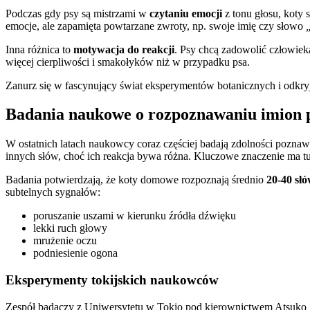
Podczas gdy psy są mistrzami w
czytaniu emocji
z tonu głosu, koty 
emocje, ale zapamięta powtarzane zwroty, np. swoje imię czy słowo
Inna różnica to
motywacja do reakcji
. Psy chcą zadowolić człowiek
więcej cierpliwości i smakołyków niż w przypadku psa.
Zanurz się w fascynujący świat eksperymentów botanicznych i odkry
Badania naukowe o rozpoznawaniu imion 
W ostatnich latach naukowcy coraz częściej badają zdolności poznaw
innych słów, choć ich reakcja bywa różna. Kluczowe znaczenie ma tu
Badania potwierdzają, że koty domowe rozpoznają średnio
20-40 sł
subtelnych sygnałów:
poruszanie uszami w kierunku źródła dźwięku
lekki ruch głowy
mrużenie oczu
podniesienie ogona
Eksperymenty tokijskich naukowców
Zespół badaczy z Uniwersytetu w Tokio pod kierownictwem Atsuko Sa