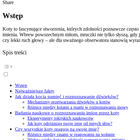
Share
Wstęp
Koty to fascynujące stworzenia, których zdolności poznawcze często 
imienia. Wbrew powszechnym mitom, mruczki nie tylko słyszą, gdy je
czy lekki ruch głowy – ale dla uważnego obserwatora stanowią wyra
Spis treści
Wstęp
Najważniejsze fakty
Jak działa kocia pamięć i rozpoznawanie dźwięków?
Mechanizmy przetwarzania dźwięków u kotów
Różnice między kotami a psami w rozpoznawaniu mowy
Badania naukowe o rozpoznawaniu imion przez koty
Eksperymenty tokijskich naukowców
Jak koty odróżniają swoje imię od innych słów?
Czy wszystkie koty reagują na swoje imię?
Różnice między rasami w reagowaniu na wołanie
Wpływ wieku kota na zdolność rozpoznawania imienia