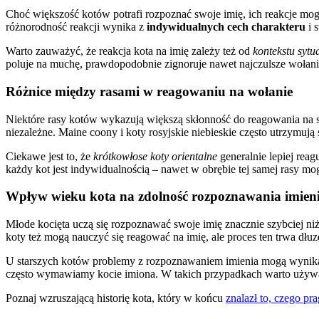
Choć większość kotów potrafi rozpoznać swoje imię, ich reakcje mogą
różnorodność reakcji wynika z
indywidualnych cech charakteru
i 
Warto zauważyć, że reakcja kota na imię zależy też od
kontekstu sytu
poluje na muchę, prawdopodobnie zignoruje nawet najczulsze wołanie
Różnice między rasami w reagowaniu na wołanie
Niektóre rasy kotów wykazują większą skłonność do reagowania na 
niezależne. Maine coony i koty rosyjskie niebieskie często utrzymują
Ciekawe jest to, że
krótkowłose koty orientalne
generalnie lepiej rea
każdy kot jest indywidualnością – nawet w obrębie tej samej rasy m
Wpływ wieku kota na zdolność rozpoznawania imien
Młode kocięta uczą się rozpoznawać swoje imię znacznie szybciej niż
koty też mogą nauczyć się reagować na imię, ale proces ten trwa dłuz
U starszych kotów problemy z rozpoznawaniem imienia mogą wynik
często wymawiamy kocie imiona. W takich przypadkach warto używa
Poznaj wzruszającą historię kota, który w końcu
znalazł to, czego pr