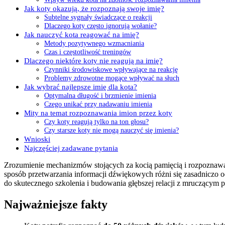
Jak koty okazują, że rozpoznają swoje imię?
Subtelne sygnały świadczące o reakcji
Dlaczego koty często ignorują wołanie?
Jak nauczyć kota reagować na imię?
Metody pozytywnego wzmacniania
Czas i częstotliwość treningów
Dlaczego niektóre koty nie reagują na imię?
Czynniki środowiskowe wpływające na reakcję
Problemy zdrowotne mogące wpływać na słuch
Jak wybrać najlepsze imię dla kota?
Optymalna długość i brzmienie imienia
Czego unikać przy nadawaniu imienia
Mity na temat rozpoznawania imion przez koty
Czy koty reagują tylko na ton głosu?
Czy starsze koty nie mogą nauczyć się imienia?
Wnioski
Najczęściej zadawane pytania
Zrozumienie mechanizmów stojących za kocią pamięcią i rozpoznawa
sposób przetwarzania informacji dźwiękowych różni się zasadniczo od
do skutecznego szkolenia i budowania głębszej relacji z mruczącym p
Najważniejsze fakty