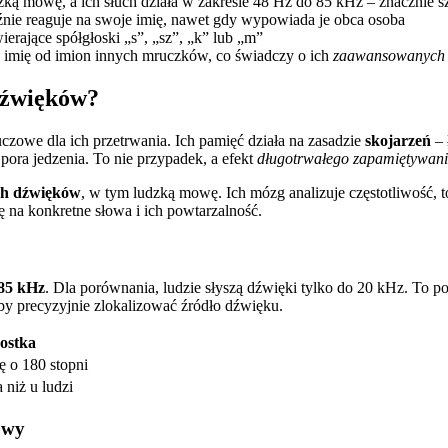
zką mowę, a ich słuch działa w zakresie 48 Hz do 85 kHz – znacznie s
nie reaguje na swoje imię, nawet gdy wypowiada je obca osoba
wierające spółgłoski „s”, „sz”, „k” lub „m”
 imię od imion innych mruczków, co świadczy o ich
zaawansowanych 
dźwięków?
zowe dla ich przetrwania. Ich pamięć działa na zasadzie
skojarzeń
– 
pora jedzenia. To nie przypadek, a efekt
długotrwałego zapamiętywan
ch dźwięków
, w tym ludzką mowę. Ich mózg analizuje częstotliwość, 
ę na konkretne słowa i ich powtarzalność.
 85 kHz
. Dla porównania, ludzie słyszą dźwięki tylko do 20 kHz. To 
 aby precyzyjnie zlokalizować źródło dźwięku.
ostka
ę o 180 stopni
 niż u ludzi
owy