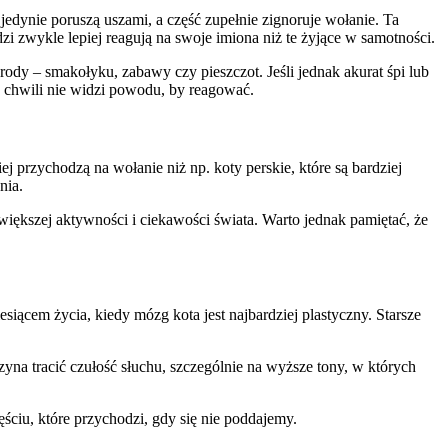
jedynie poruszą uszami, a część zupełnie zignoruje wołanie. Ta
i zwykle lepiej reagują na swoje imiona niż te żyjące w samotności.
rody – smakołyku, zabawy czy pieszczot. Jeśli jednak akurat śpi lub
j chwili nie widzi powodu, by reagować.
ej przychodzą na wołanie niż np. koty perskie, które są bardziej
nia.
większej aktywności i ciekawości świata. Warto jednak pamiętać, że
siącem życia, kiedy mózg kota jest najbardziej plastyczny. Starsze
yna tracić czułość słuchu, szczególnie na wyższe tony, w których
ęściu, które przychodzi, gdy się nie poddajemy.