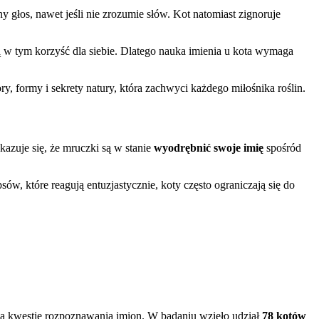
y głos, nawet jeśli nie zrozumie słów. Kot natomiast zignoruje
ą w tym korzyść dla siebie. Dlatego nauka imienia u kota wymaga
ry, formy i sekrety natury, która zachwyci każdego miłośnika roślin.
azuje się, że mruczki są w stanie
wyodrębnić swoje imię
spośród
ów, które reagują entuzjastycznie, koty często ograniczają się do
na kwestię rozpoznawania imion. W badaniu wzięło udział
78 kotów