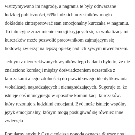
wstrzymywano im nagrodę, a nagrania te były odtwarzane
ludzkiej publiczności, 69% ludzkich uczestników mogło
dokładnie zinterpretować stan emocjonalny kurczaka w nagraniu.
To intuicyjne zrozumienie emocji kryjących się za wokalizacjami
kurczaków może pozwolić pracownikom zajmującym się
hodowlą zwierząt na lepszą opiekę nad ich żywym inwentarzem.
Jednym z nieoczekiwanych wyników tego badania było to, że nie
znaleziono korelacji między doświadczeniem uczestnika z
kurczakami a jego zdolnością do prawidłowego identyfikowania
wokalizacji nagradzających i nienagradzających. Sugeruje to, że
istnieje coś intuicyjnego w sposobie komunikacji kurczaków,
który rezonuje z ludzkimi emocjami. Być może istnieje wspólny
język emocjonalny, którym mogą posługiwać się również inne
zwierzęta.
Popularny artykuł: Czy cieplejsza pogoda oznacza dłuższe nogi