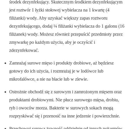
środek dezynfekujący. Skutecznym środkiem dezynfekującym
jest roztwór 1 łyżki stołowej wybielacza na 1 kwartę (4
filiżanki) wody. Aby uzyskać większy zapas roztworu
dezynfekującego, dodaj ¼ filiżanki wybielacza do 1 galonu (16
filiżanek) wody. Możesz również przepuścić przedmioty przez
zmywarkę po każdym użyciu, aby je oczyścić i
zdezynfekować.
Zamrażaj surowe mięso i produkty drobiowe, aż będziesz
gotowy do ich użycia, i rozmrażaj je w lodówce lub
mikrofalówce, a nie na blacie lub w zlewie.
Ostrożnie obchodź się z surowym i zamrożonym mięsem oraz
produktami drobiowymi. Nie płucz surowego mięsa, drobiu,
ryb i owoców morza. Bakterie w surowych sokach mogą
rozpryskiwać się i przenosić na inne jedzenie i powierzchnie.
Przechowuj surową żywność oddzielnie od innych pokarmów.