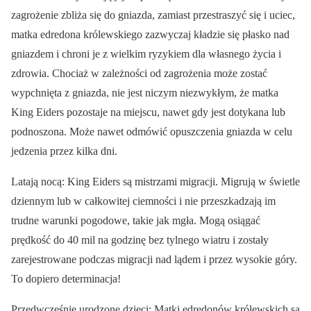
zagrożenie zbliża się do gniazda, zamiast przestraszyć się i uciec,
matka edredona królewskiego zazwyczaj kładzie się płasko nad
gniazdem i chroni je z wielkim ryzykiem dla własnego życia i
zdrowia. Chociaż w zależności od zagrożenia może zostać
wypchnięta z gniazda, nie jest niczym niezwykłym, że matka
King Eiders pozostaje na miejscu, nawet gdy jest dotykana lub
podnoszona. Może nawet odmówić opuszczenia gniazda w celu
jedzenia przez kilka dni.
Latają nocą: King Eiders są mistrzami migracji. Migrują w świetle
dziennym lub w całkowitej ciemności i nie przeszkadzają im
trudne warunki pogodowe, takie jak mgła. Mogą osiągać
prędkość do 40 mil na godzinę bez tylnego wiatru i zostały
zarejestrowane podczas migracji nad lądem i przez wysokie góry.
To dopiero determinacja!
Przedwcześnie urodzone dzieci: Matki edredonów królewskich są