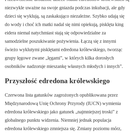
niezwykle uważne na swoje gniazda podczas inkubacji, ale gdy
dzieci się wyklują, są zaskakująco niezależne. Szybko udają się
do wody i choć ich matki nadal się nimi opiekują, pisklęta king
eidera niemal natychmiast stają się odpowiedzialne za
samodzielne poszukiwanie pożywienia. Łączą się z innymi
świeżo wyklutymi pisklętami edredona królewskiego, tworząc
grupy lęgowe zwane „lęgami”, w których kilka dorosłych
osobników nadzoruje mieszankę własnych młodych i innych”.
Przyszłość edredona królewskiego
Czerwona lista gatunków zagrożonych opublikowana przez
Międzynarodową Unię Ochrony Przyrody (IUCN) wymienia
edredona królewskiego jako gatunek „najmniejszej troski” z
globalnego punktu widzenia. Niemniej jednak populacja
edredona królewskiego zmniejsza się. Zmiany poziomu mórz,