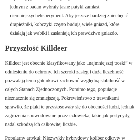
jednym z badań wybrały jasne patyki zamiast
ciemniejszycheksperyment. Aby jeszcze bardziej zniechęcić
drapieżniki, kobczyki często budują wiele gniazd, które
działają jak wabiki i zasłaniają ich prawdziwe gniazdo.
Przyszłość Killdeer
Killdeer jest obecnie klasyfikowany jako „najmniejszej troski” w
odniesieniu do ochrony. Ich szeroki zasięg i duża liczebność
pozwalają temu gatunkowi zachować względną stabilność w
całych Stanach Zjednoczonych. Pomimo tego, populacje
nieznacznie się zmniejszają. Pokrewieństwo z trawnikami
sprawiło, że ptaki te przystosowały się do obecności ludzi, jednak
zagrożenia spowodowane przez człowieka, takie jak pestycydy,
nadal szkodzą ich całkowitej liczbie.
Popularny artykuł: Niezwykły hybrydowy koliber odkryty w