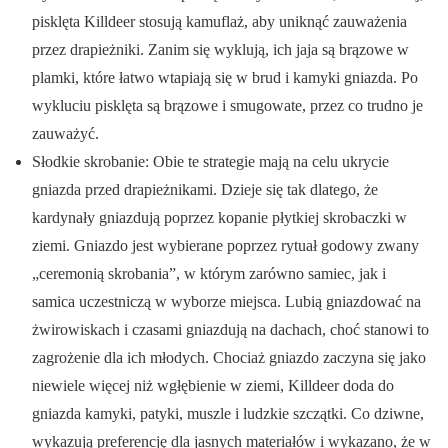
pisklęta Killdeer stosują kamuflaż, aby uniknąć zauważenia
przez drapieżniki. Zanim się wyklują, ich jaja są brązowe w
plamki, które łatwo wtapiają się w brud i kamyki gniazda. Po
wykluciu pisklęta są brązowe i smugowate, przez co trudno je
zauważyć.
Słodkie skrobanie: Obie te strategie mają na celu ukrycie
gniazda przed drapieżnikami. Dzieje się tak dlatego, że
kardynały gniazdują poprzez kopanie płytkiej skrobaczki w
ziemi. Gniazdo jest wybierane poprzez rytuał godowy zwany
„ceremonią skrobania”, w którym zarówno samiec, jak i
samica uczestniczą w wyborze miejsca. Lubią gniazdować na
żwirowiskach i czasami gniazdują na dachach, choć stanowi to
zagrożenie dla ich młodych. Chociaż gniazdo zaczyna się jako
niewiele więcej niż wgłębienie w ziemi, Killdeer doda do
gniazda kamyki, patyki, muszle i ludzkie szczątki. Co dziwne,
wykazują preferencję dla jasnych materiałów i wykazano, że w