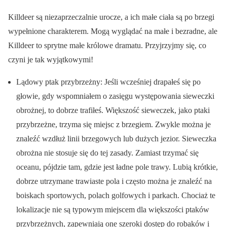
Killdeer są niezaprzeczalnie urocze, a ich małe ciała są po brzegi
wypełnione charakterem. Mogą wyglądać na małe i bezradne, ale
Killdeer to sprytne małe królowe dramatu. Przyjrzyjmy się, co
czyni je tak wyjątkowymi!
Lądowy ptak przybrzeżny: Jeśli wcześniej drapałeś się po
głowie, gdy wspomniałem o zasięgu występowania sieweczki
obrożnej, to dobrze trafiłeś. Większość sieweczek, jako ptaki
przybrzeżne, trzyma się miejsc z brzegiem. Zwykle można je
znaleźć wzdłuż linii brzegowych lub dużych jezior. Sieweczka
obrożna nie stosuje się do tej zasady. Zamiast trzymać się
oceanu, pójdzie tam, gdzie jest ładne pole trawy. Lubią krótkie,
dobrze utrzymane trawiaste pola i często można je znaleźć na
boiskach sportowych, polach golfowych i parkach. Chociaż te
lokalizacje nie są typowym miejscem dla większości ptaków
przybrzeżnych, zapewniają one szeroki dostęp do robaków i