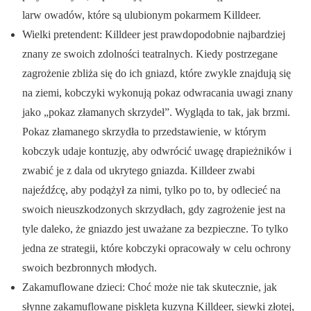
larw owadów, które są ulubionym pokarmem Killdeer.
Wielki pretendent: Killdeer jest prawdopodobnie najbardziej
znany ze swoich zdolności teatralnych. Kiedy postrzegane
zagrożenie zbliża się do ich gniazd, które zwykle znajdują się
na ziemi, kobczyki wykonują pokaz odwracania uwagi znany
jako „pokaz złamanych skrzydeł”. Wygląda to tak, jak brzmi.
Pokaz złamanego skrzydła to przedstawienie, w którym
kobczyk udaje kontuzję, aby odwrócić uwagę drapieżników i
zwabić je z dala od ukrytego gniazda. Killdeer zwabi
najeźdźcę, aby podążył za nimi, tylko po to, by odlecieć na
swoich nieuszkodzonych skrzydłach, gdy zagrożenie jest na
tyle daleko, że gniazdo jest uważane za bezpieczne. To tylko
jedna ze strategii, które kobczyki opracowały w celu ochrony
swoich bezbronnych młodych.
Zakamuflowane dzieci: Choć może nie tak skutecznie, jak
słynne zakamuflowane pisklęta kuzyna Killdeer, siewki złotej,