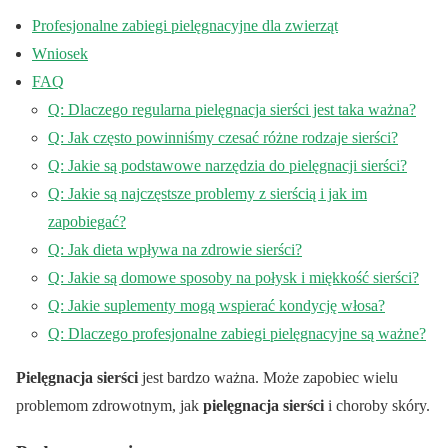
Profesjonalne zabiegi pielęgnacyjne dla zwierząt
Wniosek
FAQ
Q: Dlaczego regularna pielęgnacja sierści jest taka ważna?
Q: Jak często powinniśmy czesać różne rodzaje sierści?
Q: Jakie są podstawowe narzędzia do pielęgnacji sierści?
Q: Jakie są najczęstsze problemy z sierścią i jak im
zapobiegać?
Q: Jak dieta wpływa na zdrowie sierści?
Q: Jakie są domowe sposoby na połysk i miękkość sierści?
Q: Jakie suplementy mogą wspierać kondycję włosa?
Q: Dlaczego profesjonalne zabiegi pielęgnacyjne są ważne?
Pielęgnacja sierści
jest bardzo ważna. Może zapobiec wielu
problemom zdrowotnym, jak
pielęgnacja sierści
i choroby skóry.