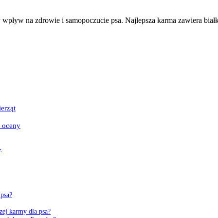
wpływ na zdrowie i samopoczucie psa. Najlepsza karma zawiera białk
erząt
a oceny
ć
 psa?
zej karmy dla psa?