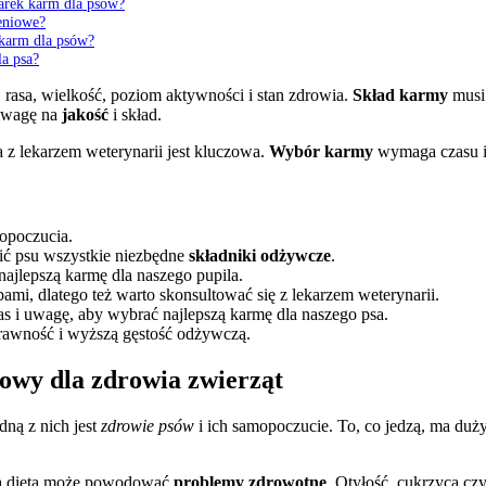
arek karm dla psów?
eniowe?
 karm dla psów?
la psa?
rasa, wielkość, poziom aktywności i stan zdrowia.
Skład karmy
musi 
 uwagę na
jakość
i skład.
 z lekarzem weterynarii jest kluczowa.
Wybór karmy
wymaga czasu i 
mopoczucia.
ić psu wszystkie niezbędne
składniki odżywcze
.
najlepszą karmę dla naszego pupila.
mi, dlatego też warto skonsultować się z lekarzem weterynarii.
s i uwagę, aby wybrać najlepszą karmę dla naszego psa.
trawność i wyższą gęstość odżywczą.
owy dla zdrowia zwierząt
ną z nich jest
zdrowie psów
i ich samopoczucie. To, co jedzą, ma duż
ia dieta może powodować
problemy zdrowotne
. Otyłość, cukrzyca cz