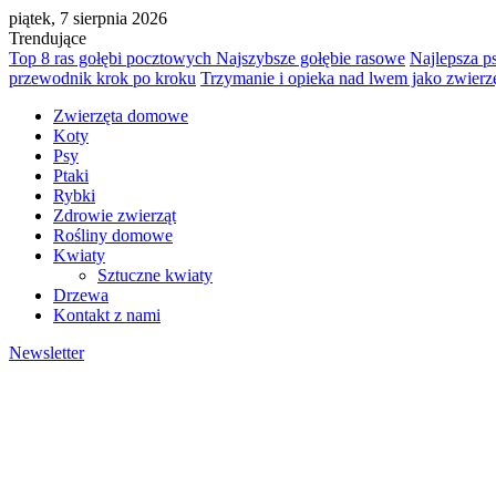
piątek, 7 sierpnia 2026
Trendujące
Top 8 ras gołębi pocztowych Najszybsze gołębie rasowe
Najlepsza p
przewodnik krok po kroku
Trzymanie i opieka nad lwem jako zwie
Zwierzęta domowe
Koty
Psy
Ptaki
Rybki
Zdrowie zwierząt
Rośliny domowe
Kwiaty
Sztuczne kwiaty
Drzewa
Kontakt z nami
Newsletter