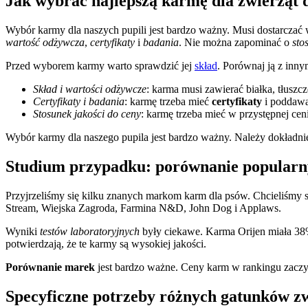
Jak wybrać najlepszą karmę dla zwierząt
Wybór karmy dla naszych pupili jest bardzo ważny. Musi dostarczać
wartość odżywcza
,
certyfikaty
i
badania
. Nie można zapominać o
sto
Przed wyborem karmy warto sprawdzić jej
skład
. Porównaj ją z inn
Skład i wartości odżywcze
: karma musi zawierać białka, tłusz
Certyfikaty i badania
: karmę trzeba mieć
certyfikaty
i poddawa
Stosunek jakości do ceny
: karmę trzeba mieć w przystępnej ceni
Wybór karmy dla naszego pupila jest bardzo ważny. Należy dokładnie
Studium przypadku: porównanie popular
Przyjrzeliśmy się kilku znanych markom karm dla psów. Chcieliśmy 
Stream, Wiejska Zagroda, Farmina N&D, John Dog i Applaws.
Wyniki
testów laboratoryjnych
były ciekawe. Karma Orijen miała 38%
potwierdzają, że te karmy są wysokiej jakości.
Porównanie marek
jest bardzo ważne. Ceny karm w rankingu zaczyn
Specyficzne potrzeby różnych gatunków z