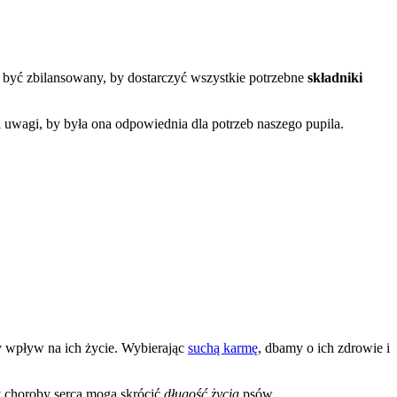
być zbilansowany, by dostarczyć wszystkie potrzebne
składniki
uwagi, by była ona odpowiednia dla potrzeb naszego pupila.
y wpływ na ich życie. Wybierając
suchą karmę
, dbamy o ich zdrowie i
y choroby serca mogą skrócić
długość życia
psów.