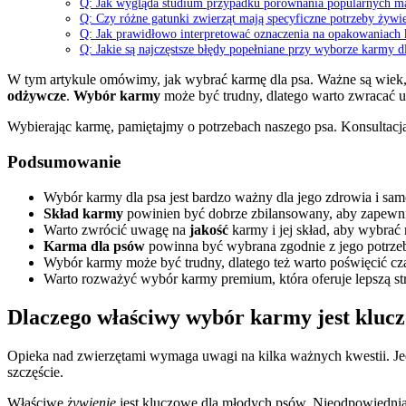
Q: Jak wygląda studium przypadku porównania popularnych m
Q: Czy różne gatunki zwierząt mają specyficzne potrzeby żywi
Q: Jak prawidłowo interpretować oznaczenia na opakowaniach
Q: Jakie są najczęstsze błędy popełniane przy wyborze karmy d
W tym artykule omówimy, jak wybrać karmę dla psa. Ważne są wiek, 
odżywcze
.
Wybór karmy
może być trudny, dlatego warto zwracać
Wybierając karmę, pamiętajmy o potrzebach naszego psa. Konsultacja
Podsumowanie
Wybór karmy dla psa jest bardzo ważny dla jego zdrowia i sa
Skład karmy
powinien być dobrze zbilansowany, aby zapewn
Warto zwrócić uwagę na
jakość
karmy i jej skład, aby wybrać 
Karma dla psów
powinna być wybrana zgodnie z jego potrzeba
Wybór karmy może być trudny, dlatego też warto poświęcić cza
Warto rozważyć wybór karmy premium, która oferuje lepszą s
Dlaczego właściwy wybór karmy jest klucz
Opieka nad zwierzętami wymaga uwagi na kilka ważnych kwestii. Jed
szczęście.
Właściwe
żywienie
jest kluczowe dla młodych psów. Nieodpowiedn