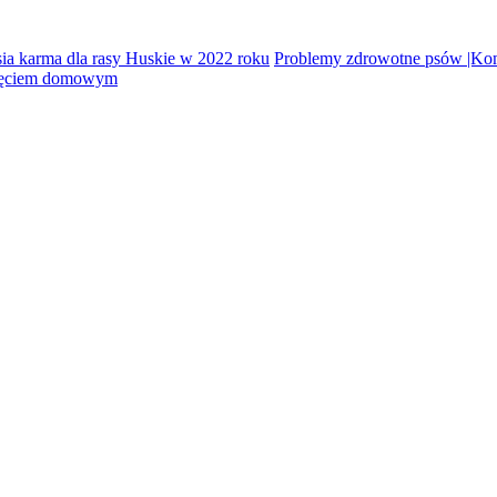
sia karma dla rasy Huskie w 2022 roku
Problemy zdrowotne psów |Ko
rzęciem domowym