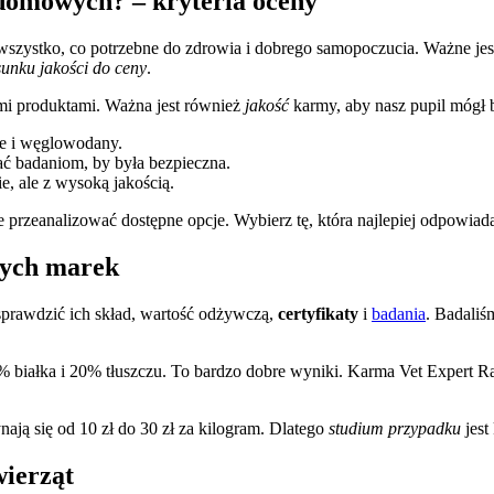
 domowych? – kryteria oceny
 wszystko, co potrzebne do zdrowia i dobrego samopoczucia. Ważne je
sunku jakości do ceny
.
ymi produktami. Ważna jest również
jakość
karmy, aby nasz pupil mógł 
cze i węglowodany.
ć badaniom, by była bezpieczna.
e, ale z wysoką jakością.
 przeanalizować dostępne opcje. Wybierz tę, która najlepiej odpowiad
nych marek
sprawdzić ich skład, wartość odżywczą,
certyfikaty
i
badania
. Badaliś
 białka i 20% tłuszczu. To bardzo dobre wyniki. Karma Vet Expert R
ają się od 10 zł do 30 zł za kilogram. Dlatego
studium przypadku
jest
wierząt