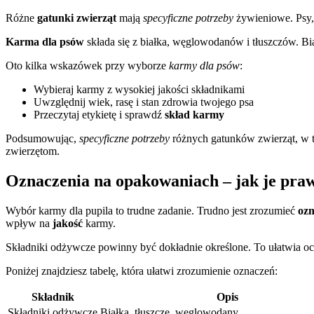
Różne
gatunki zwierząt
mają
specyficzne potrzeby
żywieniowe. Psy,
Karma dla psów
składa się z białka, węglowodanów i tłuszczów. B
Oto kilka wskazówek przy wyborze
karmy dla psów
:
Wybieraj karmy z wysokiej jakości składnikami
Uwzględnij wiek, rasę i stan zdrowia twojego psa
Przeczytaj etykietę i sprawdź
skład karmy
Podsumowując,
specyficzne potrzeby
różnych gatunków zwierząt, w
zwierzętom.
Oznaczenia na opakowaniach – jak je pra
Wybór karmy dla pupila to trudne zadanie. Trudno jest zrozumieć
ozn
wpływ na
jakość
karmy.
Składniki odżywcze powinny być dokładnie określone. To ułatwia oc
Poniżej znajdziesz tabelę, która ułatwi zrozumienie oznaczeń:
Składnik
Opis
Składniki odżywcze
Białka, tłuszcze, węglowodany