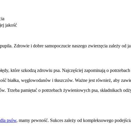
cia
ej jakość
upila. Zdrowie i dobre samopoczucie naszego zwierzęcia zależy od ja
dy, które szkodzą zdrowiu psa. Najczęściej zapominają o potrzebach 
ć białka, węglowodanów i tłuszczów. Ważne jest również, aby zawiera
. Trzeba pamiętać o potrzebach żywieniowych psa, składnikach odż
 dla psów
, mamy pewność. Sukces zależy od kompleksowego podejścia