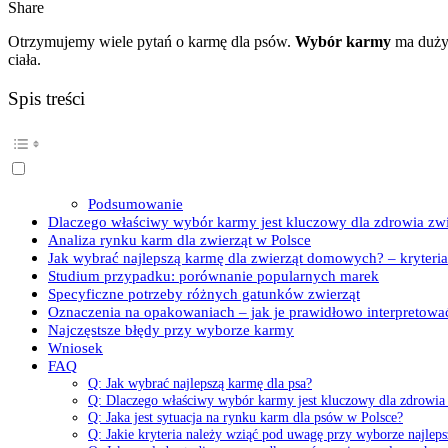
Share
Otrzymujemy wiele pytań o karmę dla psów.
Wybór karmy
ma duży 
ciała.
Spis treści
Podsumowanie
Dlaczego właściwy wybór karmy jest kluczowy dla zdrowia zwi
Analiza rynku karm dla zwierząt w Polsce
Jak wybrać najlepszą karmę dla zwierząt domowych? – kryteri
Studium przypadku: porównanie popularnych marek
Specyficzne potrzeby różnych gatunków zwierząt
Oznaczenia na opakowaniach – jak je prawidłowo interpretowa
Najczęstsze błędy przy wyborze karmy
Wniosek
FAQ
Q: Jak wybrać najlepszą karmę dla psa?
Q: Dlaczego właściwy wybór karmy jest kluczowy dla zdrowia
Q: Jaka jest sytuacja na rynku karm dla psów w Polsce?
Q: Jakie kryteria należy wziąć pod uwagę przy wyborze najleps