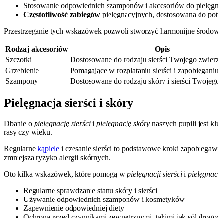
Stosowanie odpowiednich szamponów i akcesoriów do pielęgn
Częstotliwość zabiegów
pielęgnacyjnych, dostosowana do pot
Przestrzeganie tych wskazówek pozwoli stworzyć harmonijne środow
Rodzaj akcesoriów
Opis
Szczotki
Dostosowane do rodzaju sierści Twojego zwierz
Grzebienie
Pomagające w rozplataniu sierści i zapobiegani
Szampony
Dostosowane do rodzaju skóry i sierści Twojeg
Pielęgnacja sierści i skóry
Dbanie o
pielęgnację sierści
i
pielęgnację skóry
naszych pupili jest k
rasy czy wieku.
Regularne
kąpiele
i czesanie sierści to podstawowe kroki zapobiega
zmniejsza ryzyko alergii skórnych.
Oto kilka wskazówek, które pomogą w
pielęgnacji sierści
i
pielęgnac
Regularne sprawdzanie stanu skóry i sierści
Używanie odpowiednich szamponów i kosmetyków
Zapewnienie odpowiedniej diety
Ochrona przed czynnikami zewnętrznymi, takimi jak sól drog