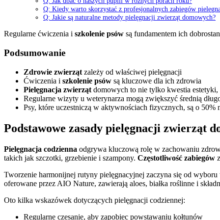
Q: Jak dbać o naszych pupili w różnych porach roku?
Q: Kiedy warto skorzystać z profesjonalnych zabiegów pielęgn
Q: Jakie są naturalne metody pielęgnacji zwierząt domowych?
Regularne ćwiczenia i
szkolenie psów
są fundamentem ich dobrostanu
Podsumowanie
Zdrowie zwierząt
zależy od właściwej pielęgnacji
Ćwiczenia i
szkolenie psów
są kluczowe dla ich zdrowia
Pielęgnacja zwierząt
domowych to nie tylko kwestia estetyki, 
Regularne wizyty u weterynarza mogą zwiększyć średnią długo
Psy, które uczestniczą w aktywnościach fizycznych, są o 50%
Podstawowe zasady pielęgnacji zwierząt 
Pielęgnacja codzienna
odgrywa kluczową rolę w zachowaniu zdrowia 
takich jak szczotki, grzebienie i szampony.
Częstotliwość zabiegów
z
Tworzenie harmonijnej rutyny pielęgnacyjnej zaczyna się od wyboru
oferowane przez AIO Nature, zawierają aloes, białka roślinne i składn
Oto kilka wskazówek dotyczących pielęgnacji codziennej:
Regularne czesanie, aby zapobiec powstawaniu kołtunów