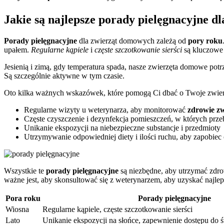
Jakie są najlepsze porady pielęgnacyjne 
Porady pielęgnacyjne
dla zwierząt domowych zależą od
pory roku
upałem.
Regularne kąpiele
i
częste szczotkowanie sierści
są kluczowe 
Jesienią i zimą, gdy temperatura spada, nasze zwierzęta domowe pot
Są szczególnie aktywne w tym czasie.
Oto kilka ważnych wskazówek, które pomogą Ci dbać o Twoje zwier
Regularne wizyty u weterynarza, aby monitorować
zdrowie zw
Częste czyszczenie i dezynfekcja pomieszczeń, w których prz
Unikanie ekspozycji na niebezpieczne substancje i przedmioty
Utrzymywanie odpowiedniej diety i ilości ruchu, aby zapobie
Wszystkie te
porady pielęgnacyjne
są niezbędne, aby utrzymać zdro
ważne jest, aby skonsultować się z weterynarzem, aby uzyskać najle
Pora roku
Porady pielęgnacyjne
Wiosna
Regularne kąpiele, częste szczotkowanie sierści
Lato
Unikanie ekspozycji na słońce, zapewnienie dostępu do 