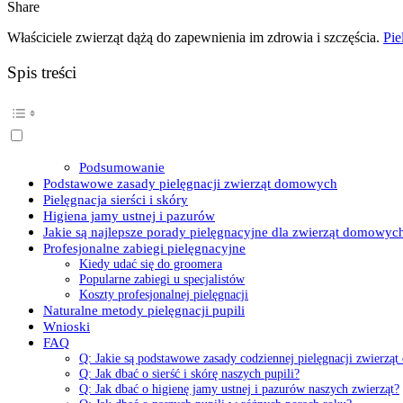
Share
Właściciele zwierząt dążą do zapewnienia im zdrowia i szczęścia.
Pie
Spis treści
Podsumowanie
Podstawowe zasady pielęgnacji zwierząt domowych
Pielęgnacja sierści i skóry
Higiena jamy ustnej i pazurów
Jakie są najlepsze porady pielęgnacyjne dla zwierząt domowyc
Profesjonalne zabiegi pielęgnacyjne
Kiedy udać się do groomera
Popularne zabiegi u specjalistów
Koszty profesjonalnej pielęgnacji
Naturalne metody pielęgnacji pupili
Wnioski
FAQ
Q: Jakie są podstawowe zasady codziennej pielęgnacji zwierz
Q: Jak dbać o sierść i skórę naszych pupili?
Q: Jak dbać o higienę jamy ustnej i pazurów naszych zwierząt?