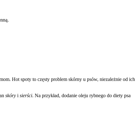
enną.
mom. Hot spoty to częsty problem skórny u psów, niezależnie od ich
tan
skóry
i
sierści
. Na przykład, dodanie oleju rybnego do diety psa