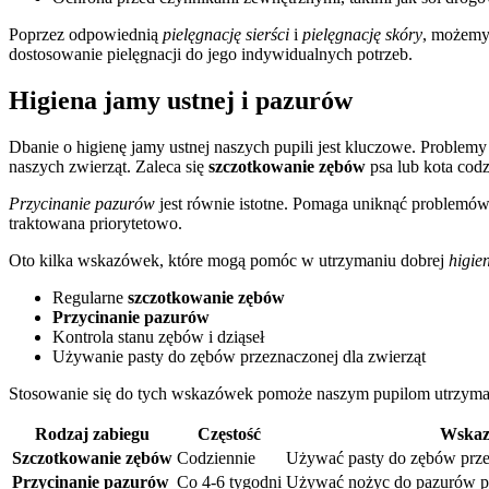
Poprzez odpowiednią
pielęgnację sierści
i
pielęgnację skóry
, możemy
dostosowanie pielęgnacji do jego indywidualnych potrzeb.
Higiena jamy ustnej i pazurów
Dbanie o higienę jamy ustnej naszych pupili jest kluczowe. Proble
naszych zwierząt. Zaleca się
szczotkowanie zębów
psa lub kota codz
Przycinanie pazurów
jest równie istotne. Pomaga uniknąć problemów 
traktowana priorytetowo.
Oto kilka wskazówek, które mogą pomóc w utrzymaniu dobrej
higie
Regularne
szczotkowanie zębów
Przycinanie pazurów
Kontrola stanu zębów i dziąseł
Używanie pasty do zębów przeznaczonej dla zwierząt
Stosowanie się do tych wskazówek pomoże naszym pupilom utrzym
Rodzaj zabiegu
Częstość
Wskaz
Szczotkowanie zębów
Codziennie
Używać pasty do zębów przez
Przycinanie pazurów
Co 4-6 tygodni
Używać nożyc do pazurów pr