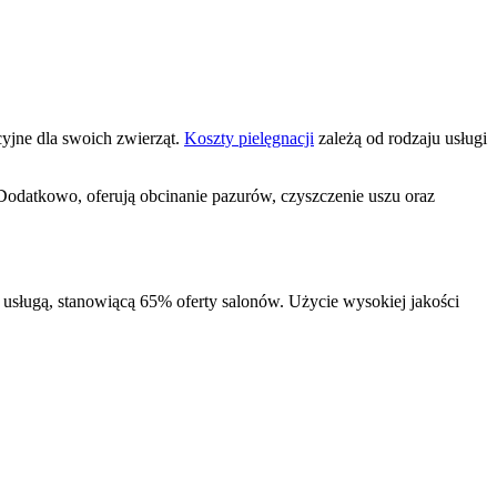
yjne dla swoich zwierząt.
Koszty pielęgnacji
zależą od rodzaju usługi
. Dodatkowo, oferują obcinanie pazurów, czyszczenie uszu oraz
ą usługą, stanowiącą 65% oferty salonów. Użycie wysokiej jakości