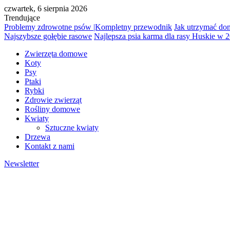
czwartek, 6 sierpnia 2026
Trendujące
Problemy zdrowotne psów |Kompletny przewodnik
Jak utrzymać dom
Najszybsze gołębie rasowe
Najlepsza psia karma dla rasy Huskie w 
Zwierzęta domowe
Koty
Psy
Ptaki
Rybki
Zdrowie zwierząt
Rośliny domowe
Kwiaty
Sztuczne kwiaty
Drzewa
Kontakt z nami
Newsletter