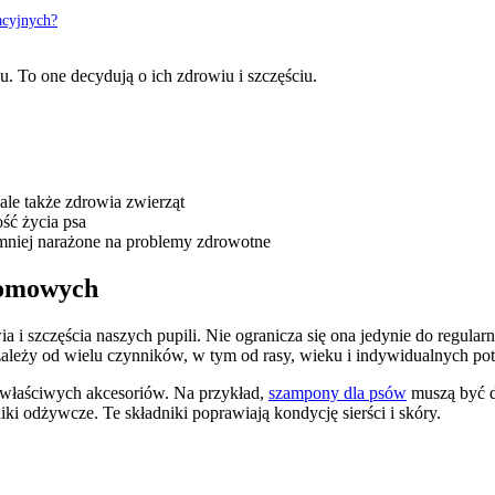
acyjnych?
. To one decydują o ich zdrowiu i szczęściu.
ale także zdrowia zwierząt
ść życia psa
 mniej narażone na problemy zdrowotne
domowych
i szczęścia naszych pupili. Nie ogranicza się ona jedynie do regul
ależy od wielu czynników, w tym od rasy, wieku i indywidualnych pot
 właściwych akcesoriów. Na przykład,
szampony dla psów
muszą być do
iki odżywcze. Te składniki poprawiają kondycję sierści i skóry.