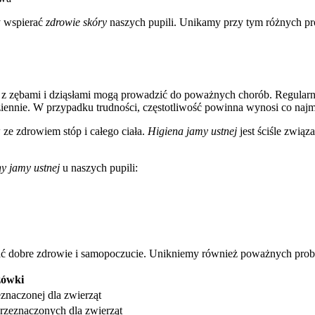
 wspierać
zdrowie skóry
naszych pupili. Unikamy przy tym różnych pro
my z zębami i dziąsłami mogą prowadzić do poważnych chorób. Regular
iennie. W przypadku trudności, częstotliwość powinna wynosi co najm
ze zdrowiem stóp i całego ciała.
Higiena jamy ustnej
jest ściśle zwią
ny jamy ustnej
u naszych pupili:
ać dobre zdrowie i samopoczucie. Unikniemy również poważnych pro
ówki
naczonej dla zwierząt
zeznaczonych dla zwierząt