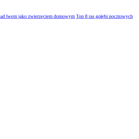
 nad lwem jako zwierzęciem domowym
Top 8 ras gołębi pocztowych