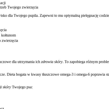
acji
rzeb Twojego zwierzęcia
isko dla Twojego pupila. Zapewni to mu optymalną pielęgnację codzi
ęcia
u kołtunom
o zwierzęcia
luczowe dla utrzymania ich
zdrowia skóry
. To zapobiega różnym proble
wcze. Dieta bogata w kwasy tłuszczowe omega-3 i omega-6 poprawia s
ji skóry
Twojego psa:
owa