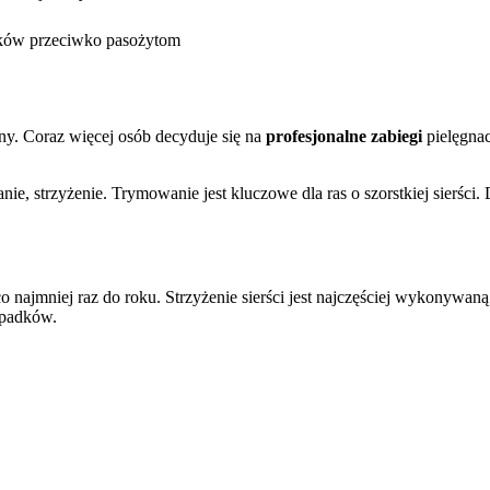
odków przeciwko pasożytom
ny. Coraz więcej osób decyduje się na
profesjonalne zabiegi
pielęgnac
nie, strzyżenie. Trymowanie jest kluczowe dla ras o szorstkiej sierści
co najmniej raz do roku. Strzyżenie sierści jest najczęściej wykonywan
ypadków.