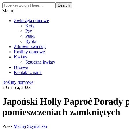
Menu
Zwierzęta domowe
Koty
Psy
Ptaki
Rybki
Zdrowie zwierząt
Rośliny domowe
Kwiaty
Sztuczne kwiaty
Drzewa
Kontakt z nami
Rośliny domowe
29 marca, 2023
Japoński Holly Paproć Porady 
pomieszczeniach zamkniętych
Przez
Maciej Szymański