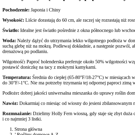
Pochodzenie:
Japonia i Chiny
Wysokość:
Liście dorastają do 60 cm, ale raczej się rozrastają niż ros
Światło:
Idealne jest światło pośrednie z okna północnego lub wscho
Woda:
Należy dążyć do utrzymania lekko wilgotnego podłoża w donicz
suchą glebę niż na mokrą. Podlewaj dokładnie, a następnie pozwól,
drenażową po podlaniu.
Wilgotność
:
Paproć holenderska preferuje około 50% wilgotności wzg
postawić doniczkę na tacy z mokrymi kamykami.
Temperatura:
Średnia do ciepłej (65-80°F/18-27°C) w miesiącach wi
do 30°F/-1°C. Nie ma potrzeby trzymania tej odpornej paproci zimą 
Podłoże
:
dobrej jakości uniwersalna mieszanka do uprawy roślin do
Nawóz:
Dokarmiaj co miesiąc od wiosny do jesieni zbilansowanym n
Rozmnażanie:
Dzielimy Holly Fern wiosną, gdy staje się zbyt duża 
i co najmniej 3 listki.
Strona główna
’ Rośliny domowe A-Z