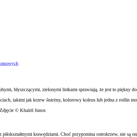
 domowych
bymi, błyszczącymi, zielonymi listkami sprawiają, że jest to piękny d
ściach, takimi jak krzew śnieżny, kolorowy koleus lub jedna z roślin m
Zdjęcie © Khairil Junos
i z piłokształtnymi krawędziami. Choć przypomina ostrokrzew, nie są o