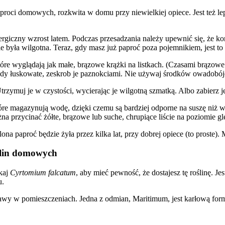
proci domowych, rozkwita w domu przy niewielkiej opiece. Jest też l
rgiczny wzrost latem. Podczas przesadzania należy upewnić się, że koro
była wilgotna. Teraz, gdy masz już paproć poza pojemnikiem, jest to d
 wyglądają jak małe, brązowe krążki na listkach. (Czasami brązowe z
ady łuskowate, zeskrob je paznokciami. Nie używaj środków owadobójc
Utrzymuj je w czystości, wycierając je wilgotną szmatką. Albo zabierz j
óre magazynują wodę, dzięki czemu są bardziej odporne na suszę niż w
przycinać żółte, brązowe lub suche, chrupiące liście na poziomie gl
ona paproć będzie żyła przez kilka lat, przy dobrej opiece (to proste). 
ślin domowych
kaj
Cyrtomium falcatum
, aby mieć pewność, że dostajesz tę roślinę. Je
u.
wy w pomieszczeniach. Jedna z odmian, Maritimum, jest karłową formą