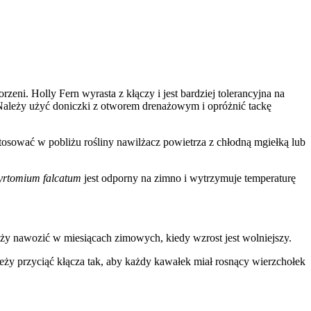
eni. Holly Fern wyrasta z kłączy i jest bardziej tolerancyjna na
 Należy użyć doniczki z otworem drenażowym i opróżnić tackę
tosować w pobliżu rośliny nawilżacz powietrza z chłodną mgiełką lub
yrtomium falcatum
jest odporny na zimno i wytrzymuje temperaturę
y nawozić w miesiącach zimowych, kiedy wzrost jest wolniejszy.
leży przyciąć kłącza tak, aby każdy kawałek miał rosnący wierzchołek