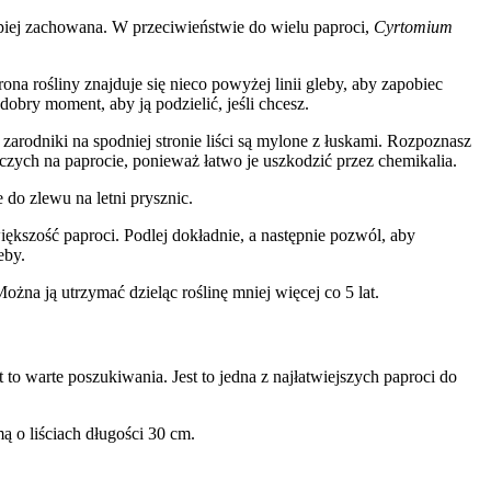
epiej zachowana. W przeciwieństwie do wielu paproci,
Cyrtomium
na rośliny znajduje się nieco powyżej linii gleby, aby zapobiec
obry moment, aby ją podzielić, jeśli chcesz.
arodniki na spodniej stronie liści są mylone z łuskami. Rozpoznasz
zych na paprocie, ponieważ łatwo je uszkodzić przez chemikalia.
e do zlewu na letni prysznic.
iększość paproci. Podlej dokładnie, a następnie pozwól, aby
eby.
Można ją utrzymać dzieląc roślinę mniej więcej co 5 lat.
st to warte poszukiwania. Jest to jedna z najłatwiejszych paproci do
 o liściach długości 30 cm.