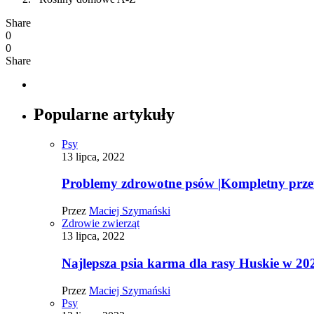
Share
0
0
Share
Popularne artykuły
Psy
13 lipca, 2022
Problemy zdrowotne psów |Kompletny prz
Przez
Maciej Szymański
Zdrowie zwierząt
13 lipca, 2022
Najlepsza psia karma dla rasy Huskie w 20
Przez
Maciej Szymański
Psy