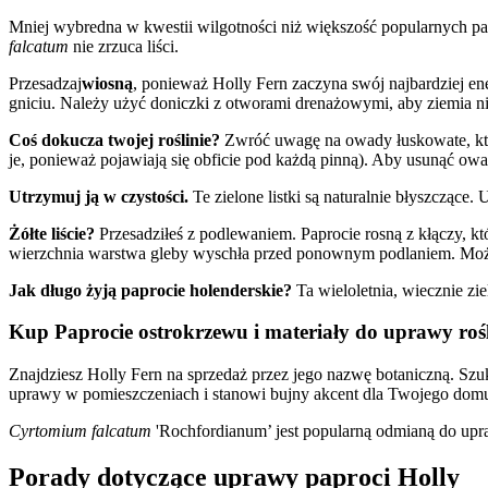
Mniej wybredna w kwestii wilgotności niż większość popularnych pa
falcatum
nie zrzuca liści.
Przesadzaj
wiosną
, ponieważ Holly Fern zaczyna swój najbardziej ene
gniciu. Należy użyć doniczki z otworami drenażowymi, aby ziemia nie 
Coś dokucza twojej roślinie?
Zwróć uwagę na owady łuskowate, które
je, ponieważ pojawiają się obficie pod każdą pinną). Aby usunąć ow
Utrzymuj ją w czystości.
Te zielone listki są naturalnie błyszczące. 
Żółte liście?
Przesadziłeś z podlewaniem. Paprocie rosną z kłączy, kt
wierzchnia warstwa gleby wyschła przed ponownym podlaniem. Można 
Jak długo żyją paprocie holenderskie?
Ta wieloletnia, wiecznie ziel
Kup Paprocie ostrokrzewu i materiały do uprawy ro
Znajdziesz Holly Fern na sprzedaż przez jego nazwę botaniczną. Szu
uprawy w pomieszczeniach i stanowi bujny akcent dla Twojego dom
Cyrtomium falcatum
'Rochfordianum’ jest popularną odmianą do upra
Porady dotyczące uprawy paproci Holly