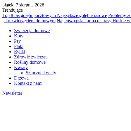
piątek, 7 sierpnia 2026
Trendujące
Top 8 ras gołębi pocztowych Najszybsze gołębie rasowe
Problemy z
jako zwierzęciem domowym
Najlepsza psia karma dla rasy Huskie 
Zwierzęta domowe
Koty
Psy
Ptaki
Rybki
Zdrowie zwierząt
Rośliny domowe
Kwiaty
Sztuczne kwiaty
Drzewa
Kontakt z nami
Newsletter