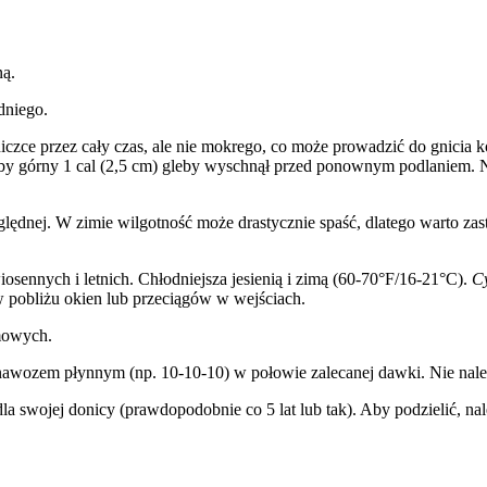
ną.
dniego.
ce przez cały czas, ale nie mokrego, co może prowadzić do gnicia korz
 aby górny 1 cal (2,5 cm) gleby wyschnął przed ponownym podlaniem.
lędnej. W zimie wilgotność może drastycznie spaść, dlatego warto zas
osennych i letnich. Chłodniejsza jesienią i zimą (60-70°F/16-21°C).
C
w pobliżu okien lub przeciągów w wejściach.
mowych.
awozem płynnym (np. 10-10-10) w połowie zalecanej dawki. Nie należ
dla swojej donicy (prawdopodobnie co 5 lat lub tak). Aby podzielić, na