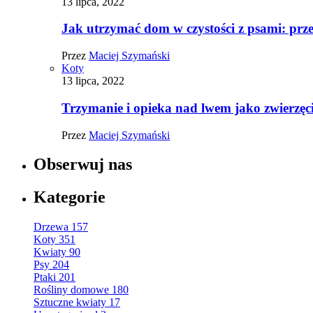
13 lipca, 2022
Jak utrzymać dom w czystości z psami: pr
Przez
Maciej Szymański
Koty
13 lipca, 2022
Trzymanie i opieka nad lwem jako zwierz
Przez
Maciej Szymański
Obserwuj nas
Kategorie
Drzewa
157
Koty
351
Kwiaty
90
Psy
204
Ptaki
201
Rośliny domowe
180
Sztuczne kwiaty
17