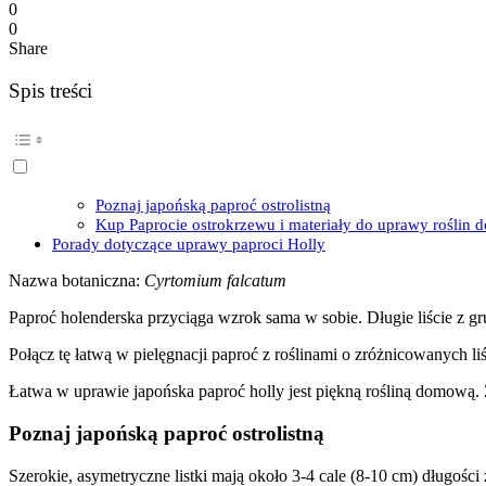
0
0
Share
Spis treści
Poznaj japońską paproć ostrolistną
Kup Paprocie ostrokrzewu i materiały do uprawy roślin
Porady dotyczące uprawy paproci Holly
Nazwa botaniczna:
Cyrtomium falcatum
Paproć holenderska przyciąga wzrok sama w sobie. Długie liście z gru
Połącz tę łatwą w pielęgnacji paproć z roślinami o zróżnicowanych li
Łatwa w uprawie japońska paproć holly jest piękną rośliną domową. 
Poznaj japońską paproć ostrolistną
Szerokie, asymetryczne listki mają około 3-4 cale (8-10 cm) długośc