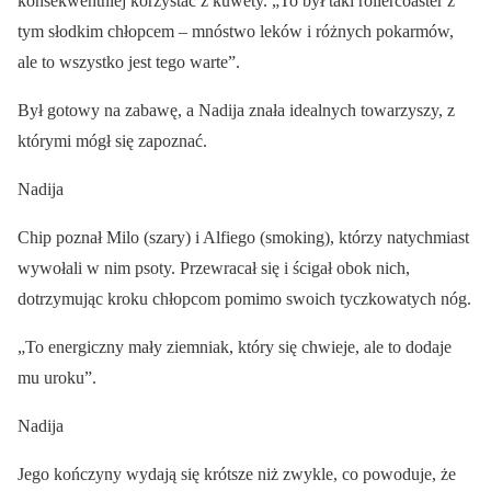
konsekwentniej korzystać z kuwety. „To był taki rollercoaster z
tym słodkim chłopcem – mnóstwo leków i różnych pokarmów,
ale to wszystko jest tego warte”.
Był gotowy na zabawę, a Nadija znała idealnych towarzyszy, z
którymi mógł się zapoznać.
Nadija
Chip poznał Milo (szary) i Alfiego (smoking), którzy natychmiast
wywołali w nim psoty. Przewracał się i ścigał obok nich,
dotrzymując kroku chłopcom pomimo swoich tyczkowatych nóg.
„To energiczny mały ziemniak, który się chwieje, ale to dodaje
mu uroku”.
Nadija
Jego kończyny wydają się krótsze niż zwykle, co powoduje, że