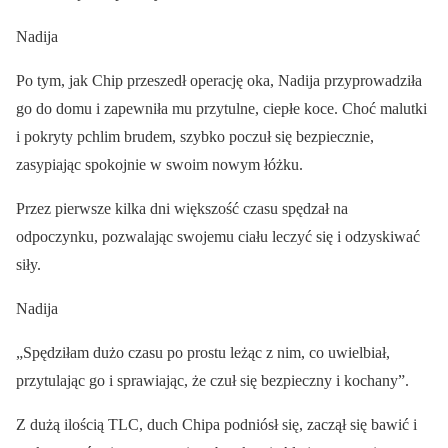
Nadija
Po tym, jak Chip przeszedł operację oka, Nadija przyprowadziła
go do domu i zapewniła mu przytulne, ciepłe koce. Choć malutki
i pokryty pchlim brudem, szybko poczuł się bezpiecznie,
zasypiając spokojnie w swoim nowym łóżku.
Przez pierwsze kilka dni większość czasu spędzał na
odpoczynku, pozwalając swojemu ciału leczyć się i odzyskiwać
siły.
Nadija
„Spędziłam dużo czasu po prostu leżąc z nim, co uwielbiał,
przytulając go i sprawiając, że czuł się bezpieczny i kochany”.
Z dużą ilością TLC, duch Chipa podniósł się, zaczął się bawić i