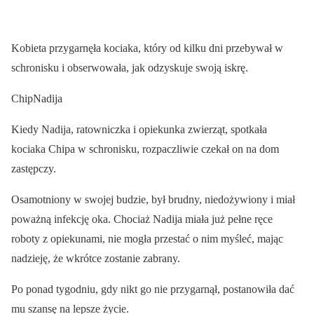
Kobieta przygarnęła kociaka, który od kilku dni przebywał w
schronisku i obserwowała, jak odzyskuje swoją iskrę.
ChipNadija
Kiedy Nadija, ratowniczka i opiekunka zwierząt, spotkała
kociaka Chipa w schronisku, rozpaczliwie czekał on na dom
zastępczy.
Osamotniony w swojej budzie, był brudny, niedożywiony i miał
poważną infekcję oka. Chociaż Nadija miała już pełne ręce
roboty z opiekunami, nie mogła przestać o nim myśleć, mając
nadzieję, że wkrótce zostanie zabrany.
Po ponad tygodniu, gdy nikt go nie przygarnął, postanowiła dać
mu szansę na lepsze życie.