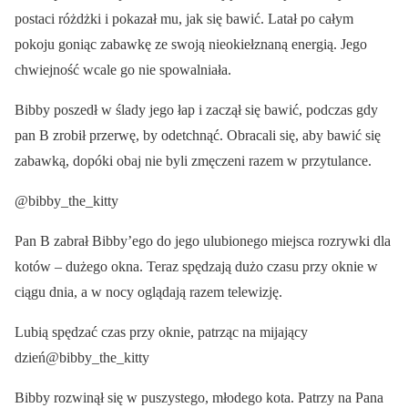
postaci różdżki i pokazał mu, jak się bawić. Latał po całym
pokoju goniąc zabawkę ze swoją nieokiełznaną energią. Jego
chwiejność wcale go nie spowalniała.
Bibby poszedł w ślady jego łap i zaczął się bawić, podczas gdy
pan B zrobił przerwę, by odetchnąć. Obracali się, aby bawić się
zabawką, dopóki obaj nie byli zmęczeni razem w przytulance.
@bibby_the_kitty
Pan B zabrał Bibby’ego do jego ulubionego miejsca rozrywki dla
kotów – dużego okna. Teraz spędzają dużo czasu przy oknie w
ciągu dnia, a w nocy oglądają razem telewizję.
Lubią spędzać czas przy oknie, patrząc na mijający
dzień@bibby_the_kitty
Bibby rozwinął się w puszystego, młodego kota. Patrzy na Pana