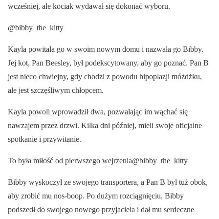
wcześniej, ale kociak wydawał się dokonać wyboru.
@bibby_the_kitty
Kayla powitała go w swoim nowym domu i nazwała go Bibby.
Jej kot, Pan Beesley, był podekscytowany, aby go poznać. Pan B
jest nieco chwiejny, gdy chodzi z powodu hipoplazji móżdżku,
ale jest szczęśliwym chłopcem.
Kayla powoli wprowadził dwa, pozwalając im wąchać się
nawzajem przez drzwi. Kilka dni później, mieli swoje oficjalne
spotkanie i przywitanie.
To była miłość od pierwszego wejrzenia@bibby_the_kitty
Bibby wyskoczył ze swojego transportera, a Pan B był tuż obok,
aby zrobić mu nos-boop. Po dużym rozciągnięciu, Bibby
podszedł do swojego nowego przyjaciela i dał mu serdeczne