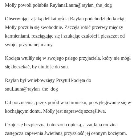
Molly powoli polubiła RaylanaLaura@raylan_the_dog
Obserwując, z jaką delikatnością Raylan podchodzi do kociąt,
Molly poczuła się swobodnie. Zaczęła robić przerwy między
karmieniami, rozciągając się i szukając czułości i pieszczot od
swojej przybranej mamy.
Kocięta wtuliły się w swojego psiego przyjaciela, który nie mógł
się doczekać, by utulić je do snu.
Raylan był wniebowzięty Przytul kocięta do
snuLaura@raylan_the_dog
Od porzucenia, przez poród w schronisku, po wylegiwanie się w
kochającym domu, Molly jest naprawdę szczęśliwa.
Czuje się bezpieczna i otoczona opieką, a zaufana rodzina
zastępcza zapewnia świetlaną przyszłość jej cennym kociętom.