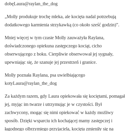
dobęLaura@raylan_the_dog
„Molly produkuje trochę mleka, ale kocięta nadal potrzebują
dodatkowego karmienia strzykawką (co około sześć godzin)”.
Mniej więcej w tym czasie Molly zauważyła Raylana,
doświadczonego opiekuna zastępczego kociąt, cicho
obserwującego z boku. Cierpliwie obserwował jej sygnały,
upewniając się, że szanuje jej przestrzeń i granice.
Molly poznała Raylana, psa uwielbiającego
kotyLaura@raylan_the_dog
Za każdym razem, gdy Laura opiekowała się kociętami, pomagał
jej, myjąc im twarze i utrzymując je w czystości. Był
zachwycony, mogąc się nimi opiekować w każdy możliwy
sposób. Dzięki wsparciu ich kochającej mamy zastępczej i
łagodnego olbrzymiego przyjaciela, kocięta zmieniły się na