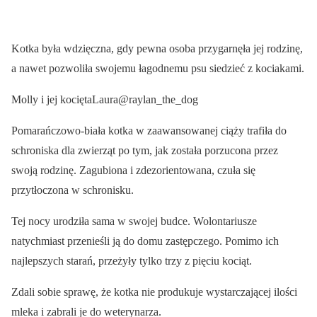
Kotka była wdzięczna, gdy pewna osoba przygarnęła jej rodzinę,
a nawet pozwoliła swojemu łagodnemu psu siedzieć z kociakami.
Molly i jej kociętaLaura@raylan_the_dog
Pomarańczowo-biała kotka w zaawansowanej ciąży trafiła do
schroniska dla zwierząt po tym, jak została porzucona przez
swoją rodzinę. Zagubiona i zdezorientowana, czuła się
przytłoczona w schronisku.
Tej nocy urodziła sama w swojej budce. Wolontariusze
natychmiast przenieśli ją do domu zastępczego. Pomimo ich
najlepszych starań, przeżyły tylko trzy z pięciu kociąt.
Zdali sobie sprawę, że kotka nie produkuje wystarczającej ilości
mleka i zabrali je do weterynarza.