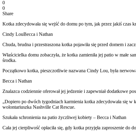
0
0
Share
Kotka zdecydowała się wejść do domu po tym, jak przez jakiś czas kr
Cindy LouBecca i Nathan
Chuda, brudna i przestraszona kotka pojawiła się przed domem i zac
Właścicielka domu zobaczyła, że kotka zamieniła jej patio w małe sa
środka.
Początkowo kotka, pieszczotliwie nazwana Cindy Lou, była nerwowa i
Becca i Nathan
Znalazca codziennie oferował jej jedzenie i zapewniał dodatkowe pos
„Dopiero po dwóch tygodniach karmienia kotka zdecydowała się w k
wolontariuszka Nashville Cat Rescue.
Szukała schronienia na patio życzliwej kobiety – Becca i Nathan
Cała jej cierpliwość opłaciła się, gdy kotka przyjęła zaproszenie do