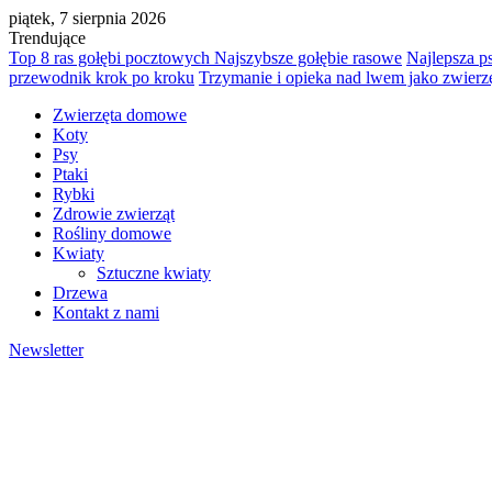
piątek, 7 sierpnia 2026
Trendujące
Top 8 ras gołębi pocztowych Najszybsze gołębie rasowe
Najlepsza p
przewodnik krok po kroku
Trzymanie i opieka nad lwem jako zwie
Zwierzęta domowe
Koty
Psy
Ptaki
Rybki
Zdrowie zwierząt
Rośliny domowe
Kwiaty
Sztuczne kwiaty
Drzewa
Kontakt z nami
Newsletter