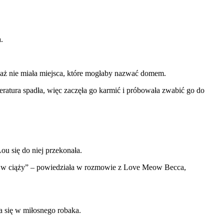
.
eważ nie miała miejsca, które mogłaby nazwać domem.
peratura spadła, więc zaczęła go karmić i próbowała zwabić go do
ou się do niej przekonała.
ła w ciąży” – powiedziała w rozmowie z Love Meow Becca,
ła się w miłosnego robaka.