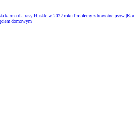
sia karma dla rasy Huskie w 2022 roku
Problemy zdrowotne psów |Ko
rzęciem domowym