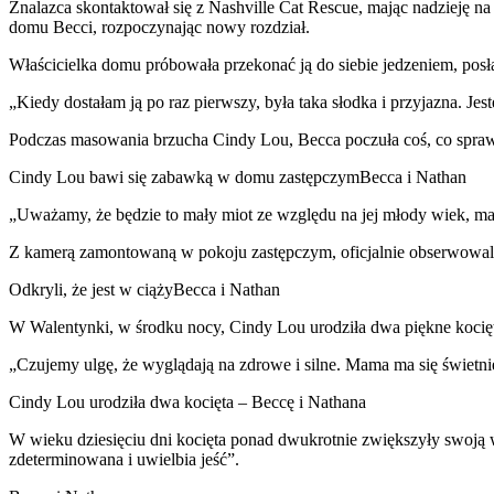
Znalazca skontaktował się z Nashville Cat Rescue, mając nadzieję na
domu Becci, rozpoczynając nowy rozdział.
Właścicielka domu próbowała przekonać ją do siebie jedzeniem, po
„Kiedy dostałam ją po raz pierwszy, była taka słodka i przyjazna. J
Podczas masowania brzucha Cindy Lou, Becca poczuła coś, co sprawiło
Cindy Lou bawi się zabawką w domu zastępczymBecca i Nathan
„Uważamy, że będzie to mały miot ze względu na jej młody wiek, mał
Z kamerą zamontowaną w pokoju zastępczym, oficjalnie obserwowali
Odkryli, że jest w ciążyBecca i Nathan
W Walentynki, w środku nocy, Cindy Lou urodziła dwa piękne koci
„Czujemy ulgę, że wyglądają na zdrowe i silne. Mama ma się świetni
Cindy Lou urodziła dwa kocięta – Beccę i Nathana
W wieku dziesięciu dni kocięta ponad dwukrotnie zwiększyły swoją w
zdeterminowana i uwielbia jeść”.