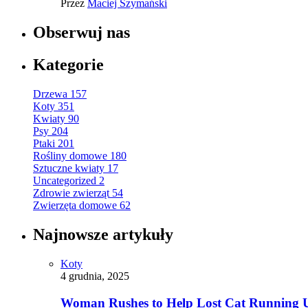
Przez
Maciej Szymański
Obserwuj nas
Kategorie
Drzewa
157
Koty
351
Kwiaty
90
Psy
204
Ptaki
201
Rośliny domowe
180
Sztuczne kwiaty
17
Uncategorized
2
Zdrowie zwierząt
54
Zwierzęta domowe
62
Najnowsze artykuły
Koty
4 grudnia, 2025
Woman Rushes to Help Lost Cat Running Up