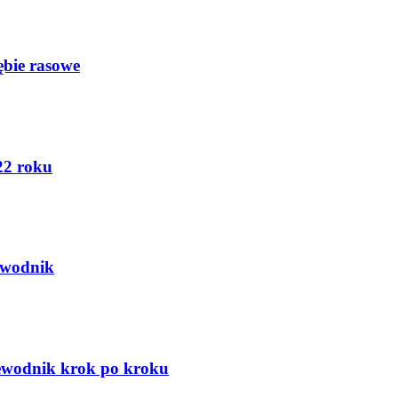
ębie rasowe
22 roku
ewodnik
zewodnik krok po kroku