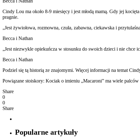
Becca i Nathan
Cindy Lou ma około 8-9 miesięcy i jest młodą mamą. Gdy jej kocięta 
pragnie.
„Jest żywiołowa, rozmowna, czuła, zabawna, ciekawska i przytulaśna.
Becca i Nathan
„Jest niezwykle opiekuńcza w stosunku do swoich dzieci i nie chce i
Becca i Nathan
Podziel się tą historią ze znajomymi. Więcej informacji na temat Cind
Powiązane stoiskory: Kociak o imieniu „Macaroni” ma wiele palców u
Share
0
0
Share
Popularne artykuły