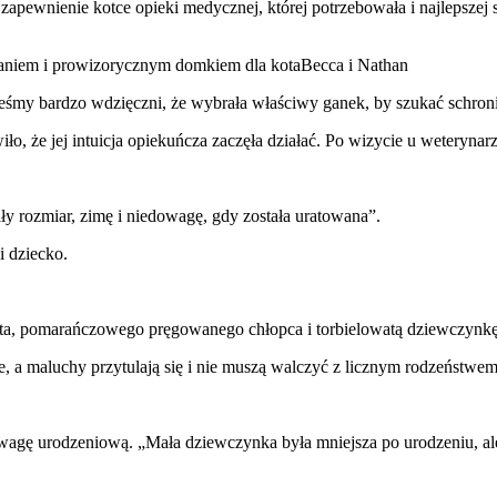
 zapewnienie kotce opieki medycznej, której potrzebowała i najlepszej
słaniem i prowizorycznym domkiem dla kotaBecca i Nathan
esteśmy bardzo wdzięczni, że wybrała właściwy ganek, by szukać schron
, że jej intuicja opiekuńcza zaczęła działać. Po wizycie u weterynarz
y rozmiar, zimę i niedowagę, gdy została uratowana”.
 dziecko.
ęta, pomarańczowego pręgowanego chłopca i torbielowatą dziewczynkę
e, a maluchy przytulają się i nie muszą walczyć z licznym rodzeństwe
agę urodzeniową. „Mała dziewczynka była mniejsza po urodzeniu, ale 