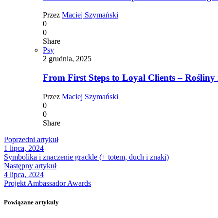
Przez
Maciej Szymański
0
0
Share
Psy
2 grudnia, 2025
From First Steps to Loyal Clients – Rośliny 
Przez
Maciej Szymański
0
0
Share
Poprzedni artykuł
1 lipca, 2024
Symbolika i znaczenie grackle (+ totem, duch i znaki)
Następny artykuł
4 lipca, 2024
Projekt Ambassador Awards
Powiązane artykuły