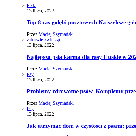
Ptaki
13 lipca, 2022
Top 8 ras gołębi pocztowych Najszybsze goł
Przez
Maciej Szymański
Zdrowie zwierząt
13 lipca, 2022
Najlepsza psia karma dla rasy Huskie w 20
Przez
Maciej Szymański
Psy
13 lipca, 2022
Problemy zdrowotne psów |Kompletny prz
Przez
Maciej Szymański
Psy
13 lipca, 2022
Jak utrzymać dom w czystości z psami: pr