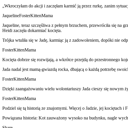
„Wkroczyłam do akcji i zaczęłam karmić ją przez rurkę, zanim sytuacja
JaquelineFosterKittenMama
Jaqueline, teraz szczęśliwa z pełnym brzuchem, przewróciła się na g
Heidi zaczęła dokarmiać kocięta.
Trójka wtuliła się w Jadę, karmiąc ją z zadowoleniem, dopóki nie 
FosterKittenMama
Kocięta dobrze się rozwijają, a wkrótce przejdą do przestronnego ko
Jada nadal jest mamą-gwiazdą rocka, dbającą o każdą potrzebę swoich
FosterKittenMama
Dzięki zaangażowaniu wielu wolontariuszy Jada cieszy się nowym życ
FosterKittenMama
Podziel się tą historią ze znajomymi. Więcej o Jadzie, jej kociętach 
Powiązana historia: Kot zauważony wysoko na budynku, nagle wychod
Share