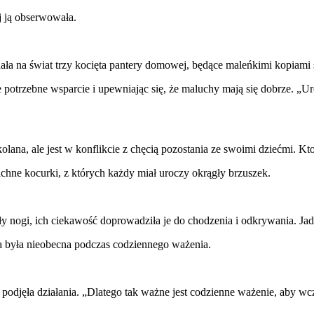
j ją obserwowała.
wydała na świat trzy kocięta pantery domowej, będące maleńkimi kopiam
e potrzebne wsparcie i upewniając się, że maluchy mają się dobrze. „Uro
olana, ale jest w konflikcie z chęcią pozostania ze swoimi dziećmi. Kto
chne kocurki, z których każdy miał uroczy okrągły brzuszek.
y nogi, ich ciekawość doprowadziła je do chodzenia i odkrywania. Jada
ta była nieobecna podczas codziennego ważenia.
 podjęła działania. „Dlatego tak ważne jest codzienne ważenie, aby wc