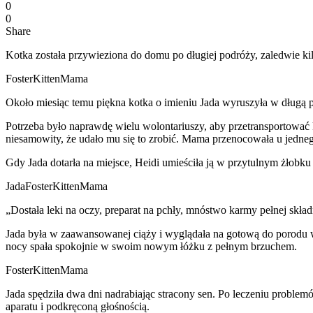
0
0
Share
Kotka została przywieziona do domu po długiej podróży, zaledwie kil
FosterKittenMama
Około miesiąc temu piękna kotka o imieniu Jada wyruszyła w długą 
Potrzeba było naprawdę wielu wolontariuszy, aby przetransportować 
niesamowity, że udało mu się to zrobić. Mama przenocowała u jedneg
Gdy Jada dotarła na miejsce, Heidi umieściła ją w przytulnym żłob
JadaFosterKittenMama
„Dostała leki na oczy, preparat na pchły, mnóstwo karmy pełnej skł
Jada była w zaawansowanej ciąży i wyglądała na gotową do porodu w
nocy spała spokojnie w swoim nowym łóżku z pełnym brzuchem.
FosterKittenMama
Jada spędziła dwa dni nadrabiając stracony sen. Po leczeniu problem
aparatu i podkręconą głośnością.