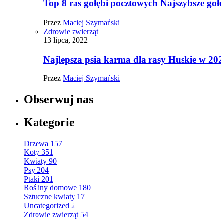
Top 8 ras gołębi pocztowych Najszybsze goł
Przez
Maciej Szymański
Zdrowie zwierząt
13 lipca, 2022
Najlepsza psia karma dla rasy Huskie w 20
Przez
Maciej Szymański
Obserwuj nas
Kategorie
Drzewa
157
Koty
351
Kwiaty
90
Psy
204
Ptaki
201
Rośliny domowe
180
Sztuczne kwiaty
17
Uncategorized
2
Zdrowie zwierząt
54