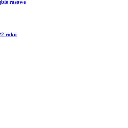
ębie rasowe
22 roku