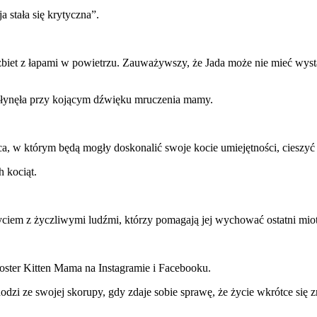
 stała się krytyczna”.
rzbiet z łapami w powietrzu. Zauważywszy, że Jada może nie mieć wyst
odpłynęła przy kojącym dźwięku mruczenia mamy.
jca, w którym będą mogły doskonalić swoje kocie umiejętności, cieszyć 
 kociąt.
iem z życzliwymi ludźmi, którzy pomagają jej wychować ostatni miot i
i Foster Kitten Mama na Instagramie i Facebooku.
zi ze swojej skorupy, gdy zdaje sobie sprawę, że życie wkrótce się z