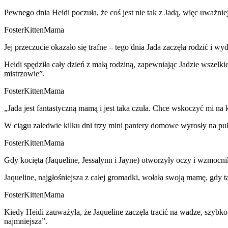
Pewnego dnia Heidi poczuła, że coś jest nie tak z Jadą, więc uważnie
FosterKittenMama
Jej przeczucie okazało się trafne – tego dnia Jada zaczęła rodzić i 
Heidi spędziła cały dzień z małą rodziną, zapewniając Jadzie wszelki
mistrzowie”.
FosterKittenMama
„Jada jest fantastyczną mamą i jest taka czuła. Chce wskoczyć mi na k
W ciągu zaledwie kilku dni trzy mini pantery domowe wyrosły na pul
FosterKittenMama
Gdy kocięta (Jaqueline, Jessalynn i Jayne) otworzyły oczy i wzmocnił
Jaqueline, najgłośniejsza z całej gromadki, wołała swoją mamę, gdy 
FosterKittenMama
Kiedy Heidi zauważyła, że Jaqueline zaczęła tracić na wadze, szybko
najmniejsza”.