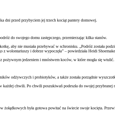
ka dni przed przybyciem jej trzech kociąt pantery domowej.
podróż do swojego domu zastępczego, przemierzając kilka stanów.
kotkę, aby nie musiała przebywać w schronisku. „Podróż została podzi
o z wolontariuszy i dobrze wypoczęła” – powiedziała Heidi Shoemaker
ku z pożywnym jedzeniem i mnóstwem koców, w które mogła się wtulić.
adników odżywczych i probiotyków, a także została porządnie wyszczo
 każdej chwili. Po chwili poszukiwań podeszła do swojej przybranej
ów żołądkowych była gotowa powitać na świecie swoje kocięta. Przewid