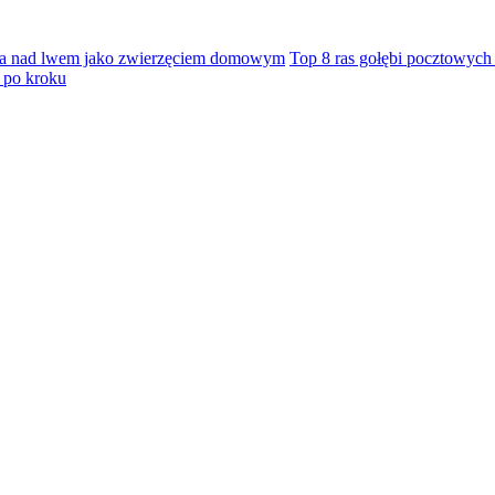
ka nad lwem jako zwierzęciem domowym
Top 8 ras gołębi pocztowych
 po kroku