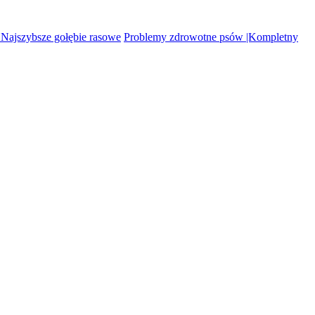
 Najszybsze gołębie rasowe
Problemy zdrowotne psów |Kompletny