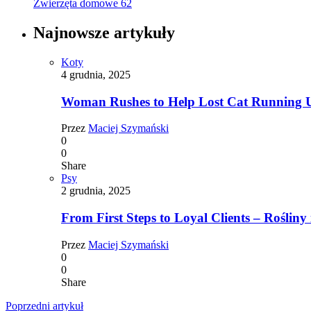
Zwierzęta domowe
62
Najnowsze artykuły
Koty
4 grudnia, 2025
Woman Rushes to Help Lost Cat Running Up
Przez
Maciej Szymański
0
0
Share
Psy
2 grudnia, 2025
From First Steps to Loyal Clients – Rośliny 
Przez
Maciej Szymański
0
0
Share
Poprzedni artykuł