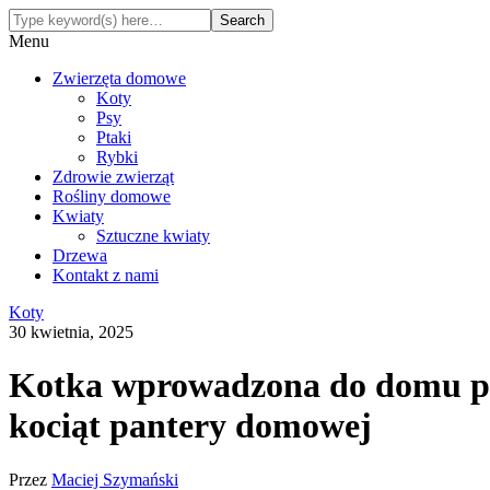
Menu
Zwierzęta domowe
Koty
Psy
Ptaki
Rybki
Zdrowie zwierząt
Rośliny domowe
Kwiaty
Sztuczne kwiaty
Drzewa
Kontakt z nami
Koty
30 kwietnia, 2025
Kotka wprowadzona do domu po d
kociąt pantery domowej
Przez
Maciej Szymański