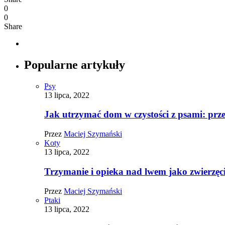
0
0
Share
Popularne artykuły
Psy
13 lipca, 2022
Jak utrzymać dom w czystości z psami: pr
Przez
Maciej Szymański
Koty
13 lipca, 2022
Trzymanie i opieka nad lwem jako zwierz
Przez
Maciej Szymański
Ptaki
13 lipca, 2022