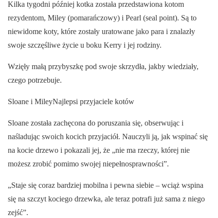
Kilka tygodni później kotka została przedstawiona kotom
rezydentom, Miley (pomarańczowy) i Pearl (seal point). Są to
niewidome koty, które zostały uratowane jako para i znalazły
swoje szczęśliwe życie u boku Kerry i jej rodziny.
Wzięły małą przybyszkę pod swoje skrzydła, jakby wiedziały,
czego potrzebuje.
Sloane i MileyNajlepsi przyjaciele kotów
Sloane została zachęcona do poruszania się, obserwując i
naśladując swoich kocich przyjaciół. Nauczyli ją, jak wspinać się
na kocie drzewo i pokazali jej, że „nie ma rzeczy, której nie
możesz zrobić pomimo swojej niepełnosprawności”.
„Staje się coraz bardziej mobilna i pewna siebie – wciąż wspina
się na szczyt kociego drzewka, ale teraz potrafi już sama z niego
zejść”.