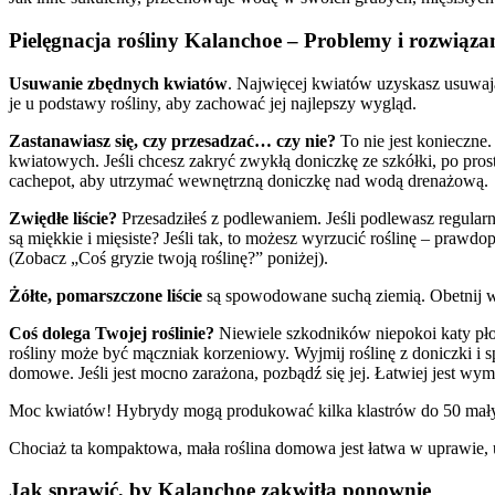
Pielęgnacja rośliny Kalanchoe – Problemy i rozwiąza
Usuwanie zbędnych kwiatów
. Najwięcej kwiatów uzyskasz usuwają
je u podstawy rośliny, aby zachować jej najlepszy wygląd.
Zastanawiasz się, czy przesadzać… czy nie?
To nie jest konieczne.
kwiatowych. Jeśli chcesz zakryć zwykłą doniczkę ze szkółki, po pro
cachepot, aby utrzymać wewnętrzną doniczkę nad wodą drenażową.
Zwiędłe liście?
Przesadziłeś z podlewaniem. Jeśli podlewasz regularnie
są miękkie i mięsiste? Jeśli tak, to możesz wyrzucić roślinę – pr
(Zobacz „Coś gryzie twoją roślinę?” poniżej).
Żółte, pomarszczone liście
są spowodowane suchą ziemią. Obetnij wsz
Coś dolega Twojej roślinie?
Niewiele szkodników niepokoi katy płon
rośliny może być mączniak korzeniowy. Wyjmij roślinę z doniczki i 
domowe. Jeśli jest mocno zarażona, pozbądź się jej. Łatwiej jest wymi
Moc kwiatów! Hybrydy mogą produkować kilka klastrów do 50 mały
Chociaż ta kompaktowa, mała roślina domowa jest łatwa w uprawie
Jak sprawić, by Kalanchoe zakwitła ponownie