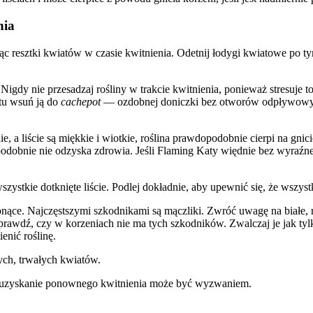
nia
c resztki kwiatów w czasie kwitnienia. Odetnij łodygi kwiatowe po ty
 Nigdy nie przesadzaj rośliny w trakcie kwitnienia, ponieważ stresuje
stu wsuń ją do
cachepot
— ozdobnej doniczki bez otworów odpływowyc
, a liście są miękkie i wiotkie, roślina prawdopodobnie cierpi na gnici
awdopodobnie nie odzyska zdrowia. Jeśli Flaming Katy więdnie bez wy
ystkie dotknięte liście. Podlej dokładnie, aby upewnić się, że wszystk
ące. Najczęstszymi szkodnikami są mączliki. Zwróć uwagę na białe, ro
sprawdź, czy w korzeniach nie ma tych szkodników. Zwalczaj je jak tyl
enić roślinę.
ch, trwałych kwiatów.
, uzyskanie ponownego kwitnienia może być wyzwaniem.