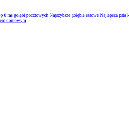
p 8 ras gołębi pocztowych Najszybsze gołębie rasowe
Najlepsza psia 
ęciem domowym