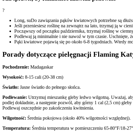
?
Long, suDo zawiązania pąków kwiatowych potrzebne są dłuższe 
Jeśli przeniesiesz roślinę na zewnątrz na lato, trzymaj ją w cie
Począwszy od początku października, trzymaj roślinę w ciemny
Podlewaj ją minimalnie i nie nawoź w tym czasie. Uschnięte, żółt
Pąki kwiatowe pojawią się po około 6-8 tygodniach. Wtedy możn
Porady dotyczące pielęgnacji Flaming Kat
Pochodzenie:
Madagaskar
Wysokość:
8-15 cali (20-38 cm)
Światło:
Jasne światło do pełnego słońca.
Podlewanie:
Utrzymuj mieszankę gleby ledwo wilgotną. Uważaj, aby
podlej dokładnie, a następnie pozwól, aby górny 1 cal (2,5 cm) gleb
Podlewaj oszczędnie po zakończeniu kwitnienia.
Wilgotność:
Średnia pokojowa (około 40% wilgotności względnej).
Temperatura:
Średnia temperatura w pomieszczeniu 65-80°F/18-27