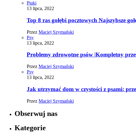
Ptaki
13 lipca, 2022
Top 8 ras gołębi pocztowych Najszybsze goł
Przez
Maciej Szymański
Psy
13 lipca, 2022
Problemy zdrowotne psów |Kompletny prz
Przez
Maciej Szymański
Psy
13 lipca, 2022
Jak utrzymać dom w czystości z psami: pr
Przez
Maciej Szymański
Obserwuj nas
Kategorie