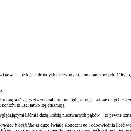
kwiatów. Jasne kiście drobnych czerwonych, pomarańczowych, żółtych,
ix
óre mogą stać się czerwono zabarwione, gdy są wystawione na pełne sło
 końcówki liści łatwo się odłamują.
glądającymi liśćmi i dużą ilością nieotwartych pąków – to pewne ozna
anchoe blossfeldiana
dużo światła słonecznego i odpowiednią ilość w
iściach i może cierpieć z powodu gnicia korzeni, jeśli jest nadmiernie