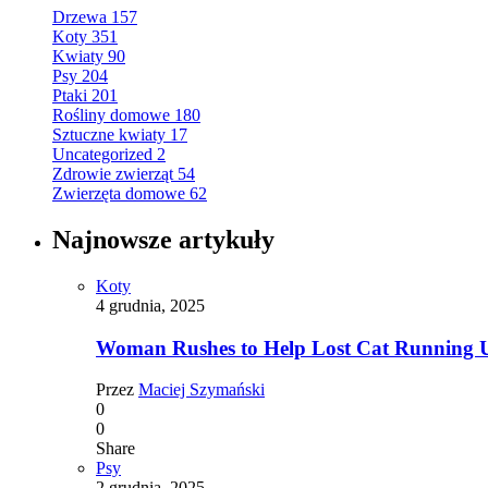
Drzewa
157
Koty
351
Kwiaty
90
Psy
204
Ptaki
201
Rośliny domowe
180
Sztuczne kwiaty
17
Uncategorized
2
Zdrowie zwierząt
54
Zwierzęta domowe
62
Najnowsze artykuły
Koty
4 grudnia, 2025
Woman Rushes to Help Lost Cat Running Up
Przez
Maciej Szymański
0
0
Share
Psy
2 grudnia, 2025