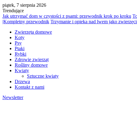
piątek, 7 sierpnia 2026
Trendujące
Jak utrzymać dom w czystości z psami: przewodnik krok po kroku
To
|Kompletny przewodnik
Trzymanie i opieka nad lwem jako zwierz
Zwierzęta domowe
Koty
Psy
Ptaki
Rybki
Zdrowie zwierząt
Rośliny domowe
Kwiaty
Sztuczne kwiaty
Drzewa
Kontakt z nami
Newsletter