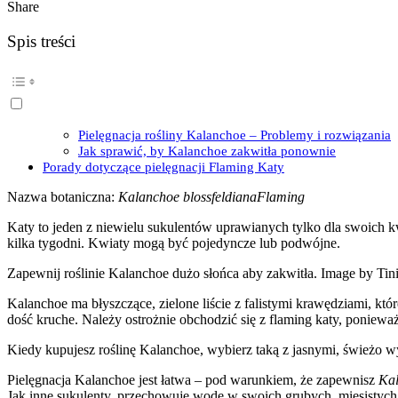
Share
Spis treści
Pielęgnacja rośliny Kalanchoe – Problemy i rozwiązania
Jak sprawić, by Kalanchoe zakwitła ponownie
Porady dotyczące pielęgnacji Flaming Katy
Nazwa botaniczna:
Kalanchoe blossfeldianaFlaming
Katy to jeden z niewielu sukulentów uprawianych tylko dla swoich 
kilka tygodni. Kwiaty mogą być pojedyncze lub podwójne.
Zapewnij roślinie Kalanchoe dużo słońca aby zakwitła. Image by Tin
Kalanchoe ma błyszczące, zielone liście z falistymi krawędziami, kt
dość kruche. Należy ostrożnie obchodzić się z flaming katy, ponieważ
Kiedy kupujesz roślinę Kalanchoe, wybierz taką z jasnymi, świeżo wy
Pielęgnacja Kalanchoe jest łatwa – pod warunkiem, że zapewnisz
Kal
Jak inne sukulenty, przechowuje wodę w swoich grubych, mięsistych l