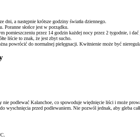
dni, a następnie krótsze godziny światła dziennego.
niu. Poranne słońce jest w porządku.
m pomieszczeniu przez 14 godzin każdej nocy przez 2 tygodnie, i dać 
e liście to znak, że jest zbyt sucho.
a powrócić do normalnej pielęgnacji. Kwitnienie może być nieregularn
y
 nie podlewać Kalanchoe, co spowoduje więdnięcie liści i może prowa
y do wyschnięcia przed podlewaniem. Nie pozwól jednak, aby gleba cał
°C.