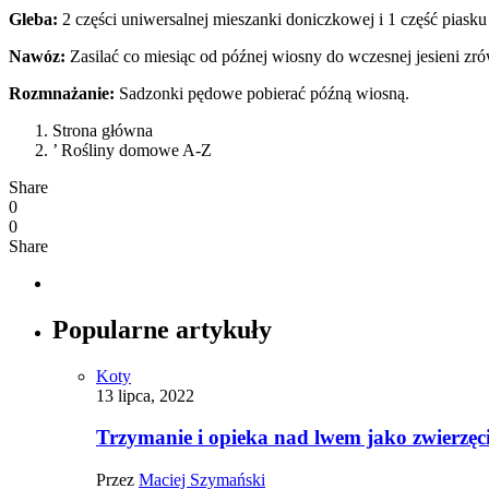
Gleba:
2 części uniwersalnej mieszanki doniczkowej i 1 część piasku 
Nawóz:
Zasilać co miesiąc od późnej wiosny do wczesnej jesieni
Rozmnażanie:
Sadzonki pędowe pobierać późną wiosną.
Strona główna
’ Rośliny domowe A-Z
Share
0
0
Share
Popularne artykuły
Koty
13 lipca, 2022
Trzymanie i opieka nad lwem jako zwierz
Przez
Maciej Szymański