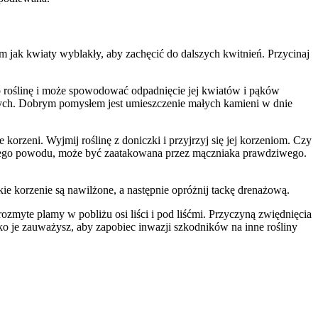
m jak kwiaty wyblakły, aby zachęcić do dalszych kwitnień. Przycinaj
 to roślinę i może spowodować odpadnięcie jej kwiatów i pąków
h. Dobrym pomysłem jest umieszczenie małych kamieni w dnie
e korzeni. Wyjmij roślinę z doniczki i przyjrzyj się jej korzeniom. Czy
raźnego powodu, może być zaatakowana przez mączniaka prawdziwego.
ie korzenie są nawilżone, a następnie opróżnij tackę drenażową.
zmyte plamy w pobliżu osi liści i pod liśćmi. Przyczyną zwiędnięcia
ko je zauważysz, aby zapobiec inwazji szkodników na inne rośliny