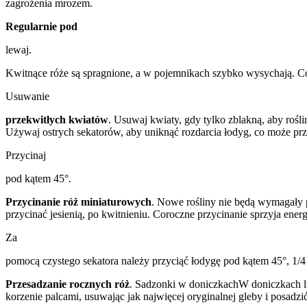
zagrożenia mrozem.
Regularnie pod
lewaj.
Kwitnące róże są spragnione, a w pojemnikach szybko wysychają. Co d
Usuwanie
przekwitłych kwiatów
. Usuwaj kwiaty, gdy tylko zblakną, aby rośl
Używaj ostrych sekatorów, aby uniknąć rozdarcia łodyg, co może pr
Przycinaj
pod kątem 45°.
Przycinanie róż miniaturowych
. Nowe rośliny nie będą wymagały pr
przycinać jesienią, po kwitnieniu. Coroczne przycinanie sprzyja ene
Za
pomocą czystego sekatora należy przyciąć łodygę pod kątem 45°, 1/4 c
Przesadzanie rocznych róż
. Sadzonki w doniczkachW doniczkach lub
korzenie palcami, usuwając jak najwięcej oryginalnej gleby i posad