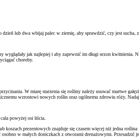
zień lub dwa wbijaj palec w ziemię, aby sprawdzić, czy jest sucha, z
iny wyglądały jak najlepiej i aby zapewnić im długi sezon kwitnienia.
zyciągać choroby.
zycinania. W miarę starzenia się rośliny należy usuwać martwe gałęzie 
rgicznemu wzrostowi nowych roślin oraz ogólnemu zdrowiu róży. Nadaje 
ala powyżej osi liścia.
 koszach prezentowych znajduje się czasem więcej niż jedna roślina ró
zić osobno w małych doniczkach z otworami drenażowymi. Przesadzić je