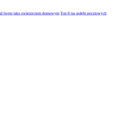
nad lwem jako zwierzęciem domowym
Top 8 ras gołębi pocztowych