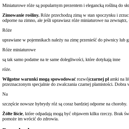
Miniaturowe róże są popularnym prezentem i elegancką rośliną do sł
Zimowanie rośliny.
Róże przechodzą zimą w stan spoczynku i zrzuca
odporne na zimno, ale jeśli uprawiasz róże miniaturowe na zewnątrz,
Róże
uprawiane w pojemnikach należy na zimę przenieść do piwnicy lub ga
Róże miniaturowe
są tak samo podatne na te same dolegliwości, które dotykają inne
róże.
Wilgotne warunki mogą spowodować
rozwój
czarnej pl
amki na li
przeznaczonym specjalnie do zwalczania czarnej plamistości. Dobra
Na
szczęście nowsze hybrydy róż są coraz bardziej odporne na choroby.
Żółte liście
, które odpadają mogą być objawem kilku rzeczy. Brak świ
pomoże im wrócić do zdrowia.