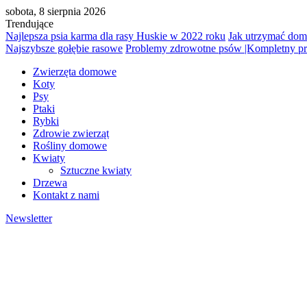
sobota, 8 sierpnia 2026
Trendujące
Najlepsza psia karma dla rasy Huskie w 2022 roku
Jak utrzymać dom
Najszybsze gołębie rasowe
Problemy zdrowotne psów |Kompletny p
Zwierzęta domowe
Koty
Psy
Ptaki
Rybki
Zdrowie zwierząt
Rośliny domowe
Kwiaty
Sztuczne kwiaty
Drzewa
Kontakt z nami
Newsletter