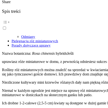
Share
Spis treści
Odmiany
Pielęgnacja róż miniaturowych
Porady dotyczące uprawy
Nazwa botaniczna:
Rosa chinensis
hybridsJeśli
uprawiasz róże miniaturowe w domu, z pewnością odniesiesz sukces
Rośliny róż miniaturowych można znaleźć na sprzedaż w kwiaciarnia
się jako tymczasowi goście domowi. Ich prawdziwy dom znajduje się 
Niezliczone kultywary mini krzewów różanych dały nam piękną róż
Niemal w każdym ogrodzie jest miejsce na uprawę róż miniaturowych
miniaturowe w doniczkach na słonecznym ganku lub patio.
Ich drobne 1-2-calowe (2,5-5 cm) kwiaty są dostępne w dużej gam