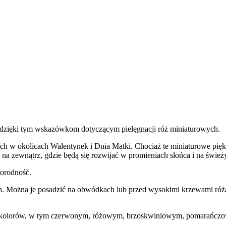
 dzięki tym wskazówkom dotyczącym pielęgnacji róż miniaturowych.
ch w okolicach Walentynek i Dnia Matki. Chociaż te miniaturowe pięk
na zewnątrz, gdzie będą się rozwijać w promieniach słońca i na świe
norodność.
. Można je posadzić na obwódkach lub przed wysokimi krzewami różan
ie kolorów, w tym czerwonym, różowym, brzoskwiniowym, pomarańczo