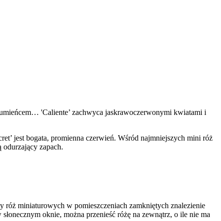
m rumieńcem… 'Caliente’ zachwyca jaskrawoczerwonymi kwiatami i
t’ jest bogata, promienna czerwień. Wśród najmniejszych mini róż
ją odurzający zapach.
awy róż miniaturowych w pomieszczeniach zamkniętych znalezienie
 słonecznym oknie, można przenieść różę na zewnątrz, o ile nie ma