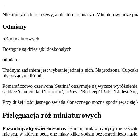
.
Niektóre z nich to krzewy, a niektóre to pnącza. Miniaturowe róże pn
Odmiany
róż miniaturowych
Dostępne są dziesiątki doskonałych
odmian.
Trudnym zadaniem jest wybranie jednej z nich. Nagrodzona 'Cupcak
błyszczącymi liśćmi.
Pomarańczowo-czerwona 'Starina’ otrzymuje najwyższe wyróżnienie 
są białe 'Cinderella’ i 'Popcorn’, różowa 'Bo Peep’ i żółta 'Littlest
Przy dużej ilości jasnego światła słonecznego można spodziewać się k
Pielęgnacja róż miniaturowych
Pozwólmy, aby świeciło słońce.
Te mini i mikro hybrydy nie zakwit
miejsca, w którym będą one miały kilka godzin bezpośredniego nasło