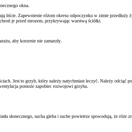
onecznego okna.
ją liście. Zapewnienie różom okresu odpoczynku w zimie przedłuży życ
 chroń je przed mrozem, przykrywając warstwą ściółki.
rażu, aby korzenie nie zamarzły.
ściach. Jest to grzyb, który należy natychmiast leczyć. Należy odciąć 
 wentylacja pomoże zapobiec rozwojowi grzyba.
atła słonecznego, sucha gleba i suche powietrze spowodują, że róże z