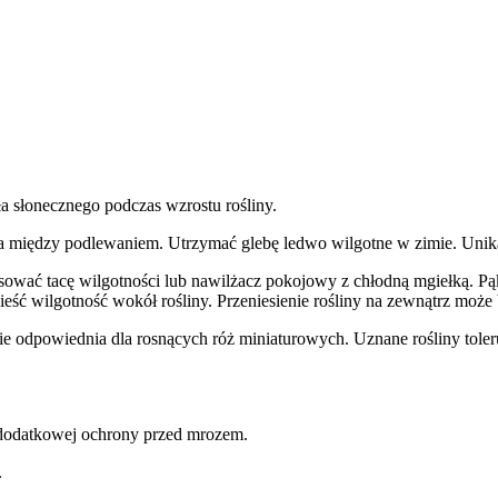
tła słonecznego podczas wzrostu rośliny.
ła między podlewaniem. Utrzymać glebę ledwo wilgotne w zimie. Unik
sować tacę wilgotności lub nawilżacz pokojowy z chłodną mgiełką. Pąk
eść wilgotność wokół rośliny. Przeniesienie rośliny na zewnątrz może 
 odpowiednia dla rosnących róż miniaturowych. Uznane rośliny tolerują
 dodatkowej ochrony przed mrozem.
.