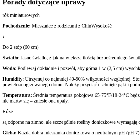
Porady dotyczące uprawy
róż miniaturowych
Pochodzenie:
Mieszańce z rodzicami z ChinWysokość
:
Do 2 stóp (60 cm)
Światło
: Jasne światło, z jak największą ilością bezpośredniego świa
Woda
: Podlewaj dokładnie i pozwól, aby górna 1 w (2,5 cm) wysch
Humidity
: Utrzymuj co najmniej 40-50% wilgotności względnej. Sto
powietrzu ogrzewanego domu. Należy przyciąć uschnięte pąki i podni
Temperatura
: Średnia temperatura pokojowa 65-75°F/18-24°C będzie
nie martw się – zniesie ona upały.
Róże
są odporne na zimno, ale szczególnie rośliny doniczkowe wymagają
Gleba:
Każda dobra mieszanka doniczkowa o neutralnym pH (pH 7)