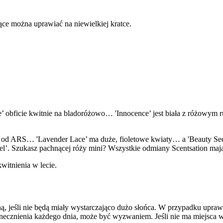
ące można uprawiać na niewielkiej kratce.
e’ obficie kwitnie na bladoróżowo… 'Innocence’ jest biała z różowy
od ARS… 'Lavender Lace’ ma duże, fioletowe kwiaty… a 'Beauty Secre
 Angel’. Szukasz pachnącej róży mini? Wszystkie odmiany Scentsation ma
witnienia w lecie.
ną, jeśli nie będą miały wystarczająco dużo słońca. W przypadku upr
necznienia każdego dnia, może być wyzwaniem. Jeśli nie ma miejsca w