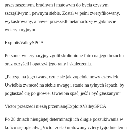
przestraszonym, brudnym i matowym do bycia czystym,
szczęśliwym i pewnym siebie. Został w pełni zweryfikowany,
wykastrowany, a nawet przeszedł metamorfozę w gabinecie
weterynaryjnym.
ExploitsValleySPCA
Personel weterynaryjny zgolił skołtunione futro na jego brzuchu
oraz oczyścił i opatrzył jego rany i skaleczenia.
„Patrząc na jego twarz, czuje się jak zupełnie nowy człowiek.
Uwielbia zwracać na siebie uwagę i stanie na tylnych łapach, by
pogłaskać cię po głowie. Uwielbia spać, jeść i być głaskanym”.
Victor przeszedł niezłą przemianęExploitsValleySPCA
Po 28 dniach nieugiętej determinacji ich długie poszukiwania w
końcu się opłaciły. „Victor został uratowany cztery tygodnie temu