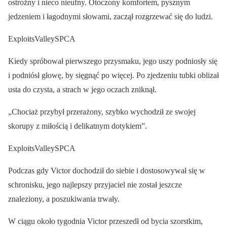
ostrożny i nieco nieufny. Otoczony komfortem, pysznym
jedzeniem i łagodnymi słowami, zaczął rozgrzewać się do ludzi.
ExploitsValleySPCA
Kiedy spróbował pierwszego przysmaku, jego uszy podniosły się
i podniósł głowę, by sięgnąć po więcej. Po zjedzeniu tubki oblizał
usta do czysta, a strach w jego oczach zniknął.
„Chociaż przybył przerażony, szybko wychodził ze swojej
skorupy z miłością i delikatnym dotykiem”.
ExploitsValleySPCA
Podczas gdy Victor dochodził do siebie i dostosowywał się w
schronisku, jego najlepszy przyjaciel nie został jeszcze
znaleziony, a poszukiwania trwały.
W ciągu około tygodnia Victor przeszedł od bycia szorstkim,