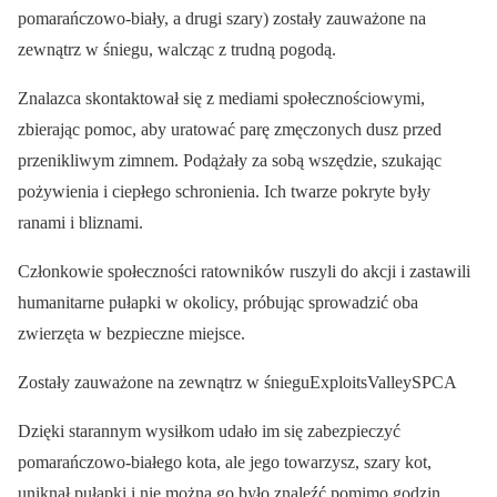
pomarańczowo-biały, a drugi szary) zostały zauważone na
zewnątrz w śniegu, walcząc z trudną pogodą.
Znalazca skontaktował się z mediami społecznościowymi,
zbierając pomoc, aby uratować parę zmęczonych dusz przed
przenikliwym zimnem. Podążały za sobą wszędzie, szukając
pożywienia i ciepłego schronienia. Ich twarze pokryte były
ranami i bliznami.
Członkowie społeczności ratowników ruszyli do akcji i zastawili
humanitarne pułapki w okolicy, próbując sprowadzić oba
zwierzęta w bezpieczne miejsce.
Zostały zauważone na zewnątrz w śnieguExploitsValleySPCA
Dzięki starannym wysiłkom udało im się zabezpieczyć
pomarańczowo-białego kota, ale jego towarzysz, szary kot,
uniknął pułapki i nie można go było znaleźć pomimo godzin