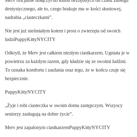
Merv oficjalnie dołączył do klubu bezzębnych od czasu zabiegu
dentystycznego, ale to, czego brakuje mu w kości słoniowej,
nadrabia „ciasteczkami”.
Nie jest już nieśmiałym kotem i prosi o zwierzęta od swoich
ludziPuppyKittyNYCITY
Odkryli, że Merv jest całkiem niezłym ciastkarzem. Ugniata je w
powietrzu za każdym razem, gdy kładzie się ze swoimi ludźmi.
To oznaka komfortu i zaufania oraz tego, że w końcu czuje się
bezpiecznie.
PuppyKittyNYCITY
„Żyje i robi ciasteczka w swoim domu zastępczym. Wszyscy
seniorzy zasługują na dobre życie”.
Merv jest zapalonym ciastkarzemPuppyKittyNYCITY