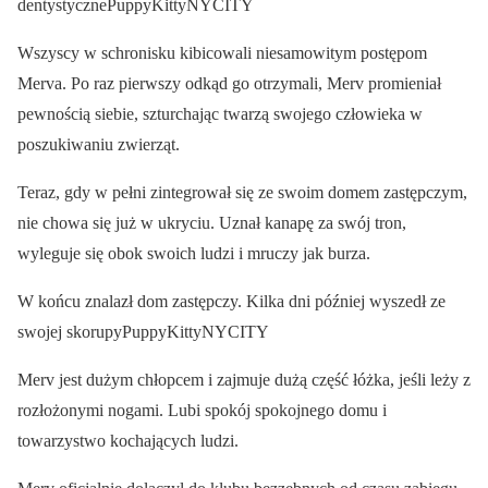
dentystycznePuppyKittyNYCITY
Wszyscy w schronisku kibicowali niesamowitym postępom
Merva. Po raz pierwszy odkąd go otrzymali, Merv promieniał
pewnością siebie, szturchając twarzą swojego człowieka w
poszukiwaniu zwierząt.
Teraz, gdy w pełni zintegrował się ze swoim domem zastępczym,
nie chowa się już w ukryciu. Uznał kanapę za swój tron,
wyleguje się obok swoich ludzi i mruczy jak burza.
W końcu znalazł dom zastępczy. Kilka dni później wyszedł ze
swojej skorupyPuppyKittyNYCITY
Merv jest dużym chłopcem i zajmuje dużą część łóżka, jeśli leży z
rozłożonymi nogami. Lubi spokój spokojnego domu i
towarzystwo kochających ludzi.