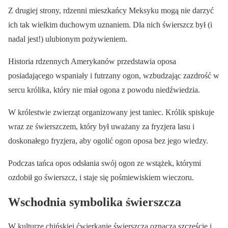
Z drugiej strony, rdzenni mieszkańcy Meksyku mogą nie darzyć
ich tak wielkim duchowym uznaniem. Dla nich świerszcz był (i
nadal jest!) ulubionym pożywieniem.
Historia rdzennych Amerykanów przedstawia oposa
posiadającego wspaniały i futrzany ogon, wzbudzając zazdrość w
sercu królika, który nie miał ogona z powodu niedźwiedzia.
W królestwie zwierząt organizowany jest taniec. Królik spiskuje
wraz ze świerszczem, który był uważany za fryzjera lasu i
doskonałego fryzjera, aby ogolić ogon oposa bez jego wiedzy.
Podczas tańca opos odsłania swój ogon ze wstążek, którymi
ozdobił go świerszcz, i staje się pośmiewiskiem wieczoru.
Wschodnia symbolika świerszcza
W kulturze chińskiej ćwierkanie świerszcza oznacza szczęście i