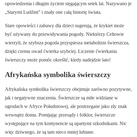
opowiedzenia i długim życiem sięgającym setek lat. Nazywano je
„Starymi Ludźmi” i znały one całą historię świata.
Stare opowieści i zabawy dla dzieci sugerują, że krykiet może
być używany do przewidywania pogody. Niektórzy Celtowie
wierzyli, że szybsza pogoda przyspiesza metabolizm świerszcza,
dzięki czemu owad ćwierka szybciej. Liczenie ćwierkania
świerszczy może pomóc określić, kiedy nadejdzie lato!
Afrykańska symbolika świerszczy
Afrykańska symbolika świerszczy obejmuje zarówno pozytywne,
jak i negatywne znaczenia. Świerszcze są mile widziane w
ogrodach w Afryce Południowej, ale postrzegane jako zły znak
wewnątrz domu. Pomijając przesądy i folklor, świerszcze
występujące na tym kontynencie są upartymi szkodnikami. Nic
więc dziwnego, że są tam nieco mniej lubiane.