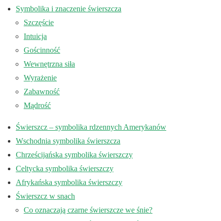
Symbolika i znaczenie świerszcza
Szczęście
Intuicja
Gościnność
Wewnętrzna siła
Wyrażenie
Zabawność
Mądrość
Świerszcz – symbolika rdzennych Amerykanów
Wschodnia symbolika świerszcza
Chrześcijańska symbolika świerszczy
Celtycka symbolika świerszczy
Afrykańska symbolika świerszczy
Świerszcz w snach
Co oznaczają czarne świerszcze we śnie?