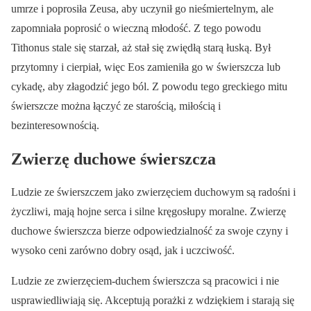
umrze i poprosiła Zeusa, aby uczynił go nieśmiertelnym, ale
zapomniała poprosić o wieczną młodość. Z tego powodu
Tithonus stale się starzał, aż stał się zwiędłą starą łuską. Był
przytomny i cierpiał, więc Eos zamieniła go w świerszcza lub
cykadę, aby złagodzić jego ból. Z powodu tego greckiego mitu
świerszcze można łączyć ze starością, miłością i
bezinteresownością.
Zwierzę duchowe świerszcza
Ludzie ze świerszczem jako zwierzęciem duchowym są radośni i
życzliwi, mają hojne serca i silne kręgosłupy moralne. Zwierzę
duchowe świerszcza bierze odpowiedzialność za swoje czyny i
wysoko ceni zarówno dobry osąd, jak i uczciwość.
Ludzie ze zwierzęciem-duchem świerszcza są pracowici i nie
usprawiedliwiają się. Akceptują porażki z wdziękiem i starają się