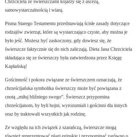
Chrzciciela ze świerszczami kojarzy się z ascezą,
samowystarczalnością i wiarą.
Pisma Starego Testamentu przedstawiają ścisłe zasady dotyczące
rodzajów zwierząt, które są wystarczająco czyste, aby można je
było jeść. Możesz być zaskoczony, gdy dowiesz się, że
świerszcze faktycznie się do nich zaliczają. Dieta Jana Chrzciciela
składająca się ze świerszczy była zatwierdzona przez Księgę
Kapłańską!
Gościnność i pokora związane ze świerszczem oznaczają, że
chrześcijańska symbolika świerszczy może być powiązana z
cnotą „miłuj bliźniego swego”. Świerszcz przypomina
chrześcijanom, by byli hojni, wyrozumiali i gościnni dla innych
oraz by traktowali wszystkich jak rodzinę.
Ze względu na ich związek z szarańczą, świerszcze mogą
również reprezentować plagi egipskie i przypominać zarówno o