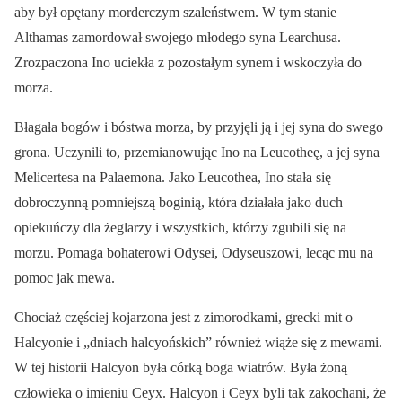
aby był opętany morderczym szaleństwem. W tym stanie
Althamas zamordował swojego młodego syna Learchusa.
Zrozpaczona Ino uciekła z pozostałym synem i wskoczyła do
morza.
Błagała bogów i bóstwa morza, by przyjęli ją i jej syna do swego
grona. Uczynili to, przemianowując Ino na Leucotheę, a jej syna
Melicertesa na Palaemona. Jako Leucothea, Ino stała się
dobroczynną pomniejszą boginią, która działała jako duch
opiekuńczy dla żeglarzy i wszystkich, którzy zgubili się na
morzu. Pomaga bohaterowi Odysei, Odyseuszowi, lecąc mu na
pomoc jak mewa.
Chociaż częściej kojarzona jest z zimorodkami, grecki mit o
Halcyonie i „dniach halcyońskich” również wiąże się z mewami.
W tej historii Halcyon była córką boga wiatrów. Była żoną
człowieka o imieniu Ceyx. Halcyon i Ceyx byli tak zakochani, że