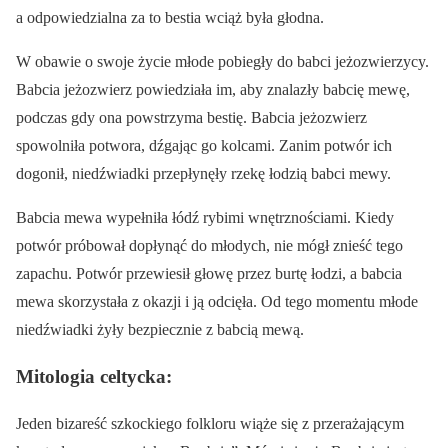
a odpowiedzialna za to bestia wciąż była głodna.
W obawie o swoje życie młode pobiegły do babci jeżozwierzycy.
Babcia jeżozwierz powiedziała im, aby znalazły babcię mewę,
podczas gdy ona powstrzyma bestię. Babcia jeżozwierz
spowolniła potwora, dźgając go kolcami. Zanim potwór ich
dogonił, niedźwiadki przepłynęły rzekę łodzią babci mewy.
Babcia mewa wypełniła łódź rybimi wnętrznościami. Kiedy
potwór próbował dopłynąć do młodych, nie mógł znieść tego
zapachu. Potwór przewiesił głowę przez burtę łodzi, a babcia
mewa skorzystała z okazji i ją odcięła. Od tego momentu młode
niedźwiadki żyły bezpiecznie z babcią mewą.
Mitologia celtycka:
Jeden bizareść szkockiego folkloru wiąże się z przerażającym