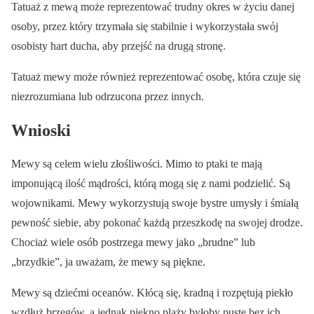
Tatuaż z mewą może reprezentować trudny okres w życiu danej
osoby, przez który trzymała się stabilnie i wykorzystała swój
osobisty hart ducha, aby przejść na drugą stronę.
Tatuaż mewy może również reprezentować osobę, która czuje się
niezrozumiana lub odrzucona przez innych.
Wnioski
Mewy są celem wielu złośliwości. Mimo to ptaki te mają
imponującą ilość mądrości, którą mogą się z nami podzielić. Są
wojownikami. Mewy wykorzystują swoje bystre umysły i śmiałą
pewność siebie, aby pokonać każdą przeszkodę na swojej drodze.
Chociaż wiele osób postrzega mewy jako „brudne” lub
„brzydkie”, ja uważam, że mewy są piękne.
Mewy są dziećmi oceanów. Kłócą się, kradną i rozpętują piekło
wzdłuż brzegów, a jednak piękno plaży byłoby puste bez ich