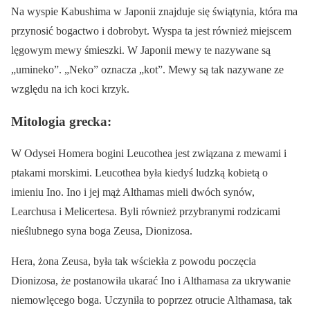
Na wyspie Kabushima w Japonii znajduje się świątynia, która ma
przynosić bogactwo i dobrobyt. Wyspa ta jest również miejscem
lęgowym mewy śmieszki. W Japonii mewy te nazywane są
„umineko”. „Neko” oznacza „kot”. Mewy są tak nazywane ze
względu na ich koci krzyk.
Mitologia grecka:
W Odysei Homera bogini Leucothea jest związana z mewami i
ptakami morskimi. Leucothea była kiedyś ludzką kobietą o
imieniu Ino. Ino i jej mąż Althamas mieli dwóch synów,
Learchusa i Melicertesa. Byli również przybranymi rodzicami
nieślubnego syna boga Zeusa, Dionizosa.
Hera, żona Zeusa, była tak wściekła z powodu poczęcia
Dionizosa, że postanowiła ukarać Ino i Althamasa za ukrywanie
niemowlęcego boga. Uczyniła to poprzez otrucie Althamasa, tak