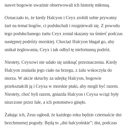
nawet bogowie uważnie obserwowali ich historię miłosną.
Oznaczało to, że kiedy Halcyon i Ceyx zrobili sobie prywatny
żart na temat bogów, ci podsłuchali i rozgniewali się. Z powodu
tego podsłuchanego żartu Ceyx został skazany na śmierć podczas
następnej podróży morskiej. Chociaż Halcyon błagał go, aby
unikał żeglowania, Ceyx i tak odbył tę niefortunną podróż.
Niestety, Ceyxowi nie udało się uniknąć przeznaczenia. Kiedy
Halcyon znalazła jego ciało na brzegu, z żalu wskoczyła do
morza. W akcie skruchy za udrękę Halcyon, bogowie
przekształcili ją i Ceyxa w morskie ptaki, aby mogli być razem.
Niestety, choć byli razem, gniazda Halcyon i Ceyxa wciąż były
niszczone przez fale, a ich potomstwo ginęło.
Żałując ich, Zeus ogłosił, że każdego roku będzie czternaście dni
bezchmurnej pogody. Będą to „dni halcyońskie”; dni, podczas