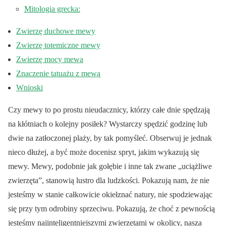
Mitologia grecka:
Zwierzę duchowe mewy
Zwierzę totemiczne mewy
Zwierzę mocy mewa
Znaczenie tatuażu z mewą
Wnioski
Czy mewy to po prostu nieudacznicy, którzy całe dnie spędzają
na kłótniach o kolejny posiłek? Wystarczy spędzić godzinę lub
dwie na zatłoczonej plaży, by tak pomyśleć. Obserwuj je jednak
nieco dłużej, a być może docenisz spryt, jakim wykazują się
mewy. Mewy, podobnie jak gołębie i inne tak zwane „uciążliwe
zwierzęta”, stanowią lustro dla ludzkości. Pokazują nam, że nie
jesteśmy w stanie całkowicie okiełznać natury, nie spodziewając
się przy tym odrobiny sprzeciwu. Pokazują, że choć z pewnością
jesteśmy najinteligentniejszymi zwierzętami w okolicy, nasza