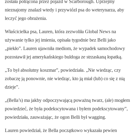
została potrącona przez pojazd w Scarborough. Uprzejmy
nieznajomy znalazł wtedy i przywiózł psa do weterynarza, aby
leczyć jego obrażenia.
Właścicielka psa, Lauren, która zezwoliła Global News na
używanie tylko jej imienia, opisała tygodnie bez Belli jako
„piekło”. Lauren ujawniła mediom, że wypadek samochodowy
pozostawił jej amerykańskiego buldoga ze strzaskaną łopatką.
„To był absolutny koszmar”, powiedziała. „Nie wiedząc, czy
zobaczę ją ponownie, nie wiedząc, kto ją miał (lub) co się z nią
dzieje”.
„(Bella’s) ma jakby odpoczywającą poważną twarz, (ale) mogłem
powiedzieć, że była podekscytowana i byłem podekscytowany”,
powiedziała, zauważając, że ogon Belli był wagging.
Lauren powiedział, że Bella początkowo wykazała pewien