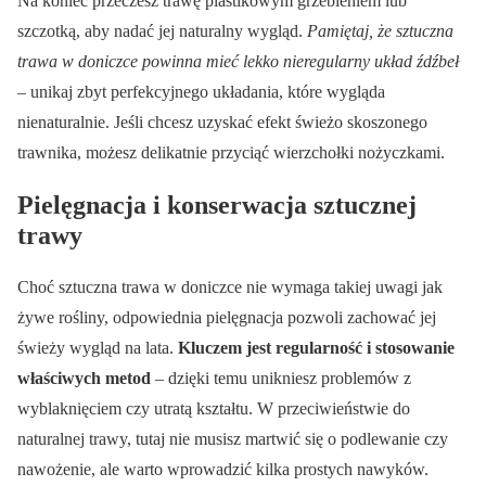
Na koniec przeczesz trawę plastikowym grzebieniem lub
szczotką, aby nadać jej naturalny wygląd.
Pamiętaj, że sztuczna
trawa w doniczce powinna mieć lekko nieregularny układ źdźbeł
– unikaj zbyt perfekcyjnego układania, które wygląda
nienaturalnie. Jeśli chcesz uzyskać efekt świeżo skoszonego
trawnika, możesz delikatnie przyciąć wierzchołki nożyczkami.
Pielęgnacja i konserwacja sztucznej
trawy
Choć sztuczna trawa w doniczce nie wymaga takiej uwagi jak
żywe rośliny, odpowiednia pielęgnacja pozwoli zachować jej
świeży wygląd na lata.
Kluczem jest regularność i stosowanie
właściwych metod
– dzięki temu unikniesz problemów z
wyblaknięciem czy utratą kształtu. W przeciwieństwie do
naturalnej trawy, tutaj nie musisz martwić się o podlewanie czy
nawożenie, ale warto wprowadzić kilka prostych nawyków.