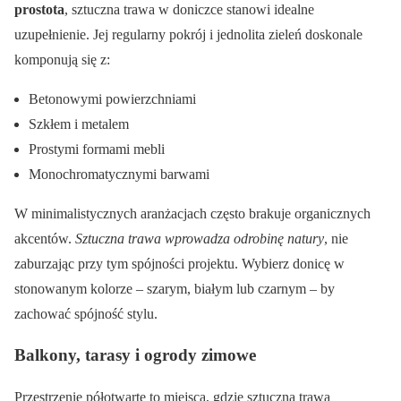
prostota
, sztuczna trawa w doniczce stanowi idealne
uzupełnienie. Jej regularny pokrój i jednolita zieleń doskonale
komponują się z:
Betonowymi powierzchniami
Szkłem i metalem
Prostymi formami mebli
Monochromatycznymi barwami
W minimalistycznych aranżacjach często brakuje organicznych
akcentów.
Sztuczna trawa wprowadza odrobinę natury
, nie
zaburzając przy tym spójności projektu. Wybierz donicę w
stonowanym kolorze – szarym, białym lub czarnym – by
zachować spójność stylu.
Balkony, tarasy i ogrody zimowe
Przestrzenie półotwarte to miejsca, gdzie sztuczna trawa