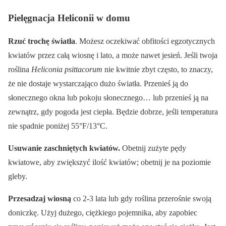
Pielęgnacja Heliconii w domu
Rzuć trochę światła
. Możesz oczekiwać obfitości egzotycznych
kwiatów przez całą wiosnę i lato, a może nawet jesień. Jeśli twoja
roślina
Heliconia psittacorum
nie kwitnie zbyt często, to znaczy,
że nie dostaje wystarczająco dużo światła. Przenieś ją do
słonecznego okna lub pokoju słonecznego… lub przenieś ją na
zewnątrz, gdy pogoda jest ciepła. Będzie dobrze, jeśli temperatura
nie spadnie poniżej 55°F/13°C.
Usuwanie zaschniętych kwiatów.
Obetnij zużyte pędy
kwiatowe, aby zwiększyć ilość kwiatów; obetnij je na poziomie
gleby.
Przesadzaj wiosną
co 2-3 lata lub gdy roślina przerośnie swoją
doniczkę. Użyj dużego, ciężkiego pojemnika, aby zapobiec