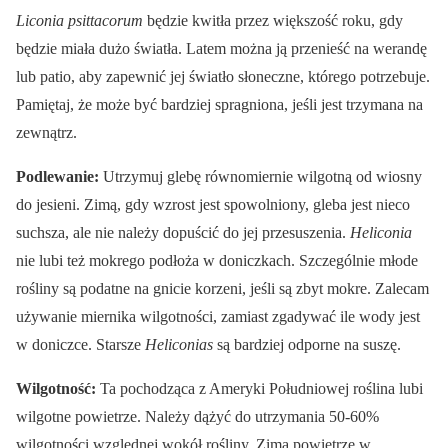
Liconia psittacorum
będzie kwitła przez większość roku, gdy
będzie miała dużo światła. Latem można ją przenieść na werandę
lub patio, aby zapewnić jej światło słoneczne, którego potrzebuje.
Pamiętaj, że może być bardziej spragniona, jeśli jest trzymana na
zewnątrz.
Podlewanie:
Utrzymuj glebę równomiernie wilgotną od wiosny
do jesieni. Zimą, gdy wzrost jest spowolniony, gleba jest nieco
suchsza, ale nie należy dopuścić do jej przesuszenia.
Heliconia
nie lubi też mokrego podłoża w doniczkach. Szczególnie młode
rośliny są podatne na gnicie korzeni, jeśli są zbyt mokre. Zalecam
używanie miernika wilgotności, zamiast zgadywać ile wody jest
w doniczce. Starsze
Heliconias
są bardziej odporne na suszę.
Wilgotność:
Ta pochodząca z Ameryki Południowej roślina lubi
wilgotne powietrze. Należy dążyć do utrzymania 50-60%
wilgotności względnej wokół rośliny. Zimą powietrze w