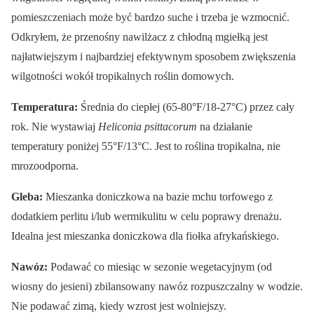
pomieszczeniach może być bardzo suche i trzeba je wzmocnić.
Odkryłem, że przenośny nawilżacz z chłodną mgiełką jest
najłatwiejszym i najbardziej efektywnym sposobem zwiększenia
wilgotności wokół tropikalnych roślin domowych.
Temperatura:
Średnia do ciepłej (65-80°F/18-27°C) przez cały
rok. Nie wystawiaj
Heliconia psittacorum
na działanie
temperatury poniżej 55°F/13°C. Jest to roślina tropikalna, nie
mrozoodporna.
Gleba:
Mieszanka doniczkowa na bazie mchu torfowego z
dodatkiem perlitu i/lub wermikulitu w celu poprawy drenażu.
Idealna jest mieszanka doniczkowa dla fiołka afrykańskiego.
Nawóz:
Podawać co miesiąc w sezonie wegetacyjnym (od
wiosny do jesieni) zbilansowany nawóz rozpuszczalny w wodzie.
Nie podawać zimą, kiedy wzrost jest wolniejszy.