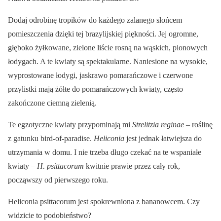
Dodaj odrobinę tropików do każdego zalanego słońcem
pomieszczenia dzięki tej brazylijskiej piękności. Jej ogromne,
głęboko żyłkowane, zielone liście rosną na wąskich, pionowych
łodygach. A te kwiaty są spektakularne. Naniesione na wysokie,
wyprostowane łodygi, jaskrawo pomarańczowe i czerwone
przylistki mają żółte do pomarańczowych kwiaty, często
zakończone ciemną zielenią.
Te egzotyczne kwiaty przypominają mi
Strelitzia reginae
– roślinę
z gatunku bird-of-paradise.
Heliconia
jest jednak łatwiejsza do
utrzymania w domu. I nie trzeba długo czekać na te wspaniałe
kwiaty –
H. psittacorum
kwitnie prawie przez cały rok,
począwszy od pierwszego roku.
Heliconia psittacorum jest spokrewniona z bananowcem. Czy
widzicie to podobieństwo?