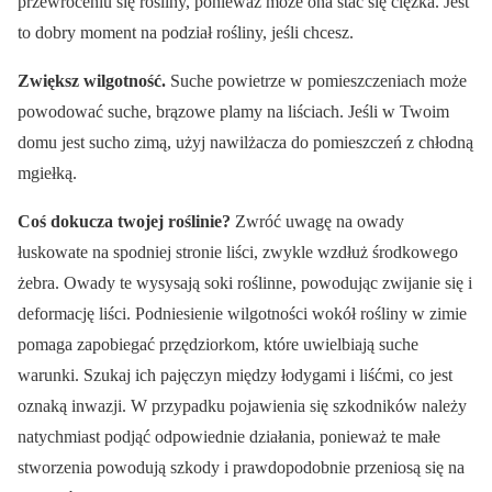
przewróceniu się rośliny, ponieważ może ona stać się ciężka. Jest
to dobry moment na podział rośliny, jeśli chcesz.
Zwiększ wilgotność.
Suche powietrze w pomieszczeniach może
powodować suche, brązowe plamy na liściach. Jeśli w Twoim
domu jest sucho zimą, użyj nawilżacza do pomieszczeń z chłodną
mgiełką.
Coś dokucza twojej roślinie?
Zwróć uwagę na owady
łuskowate na spodniej stronie liści, zwykle wzdłuż środkowego
żebra. Owady te wysysają soki roślinne, powodując zwijanie się i
deformację liści. Podniesienie wilgotności wokół rośliny w zimie
pomaga zapobiegać przędziorkom, które uwielbiają suche
warunki. Szukaj ich pajęczyn między łodygami i liśćmi, co jest
oznaką inwazji. W przypadku pojawienia się szkodników należy
natychmiast podjąć odpowiednie działania, ponieważ te małe
stworzenia powodują szkody i prawdopodobnie przeniosą się na