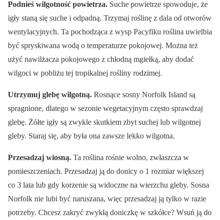
Podnieś wilgotność powietrza.
Suche powietrze spowoduje, że
igły staną się suche i odpadną. Trzymaj roślinę z dala od otworów
wentylacyjnych. Ta pochodząca z wysp Pacyfiku roślina uwielbia
być spryskiwana wodą o temperaturze pokojowej. Można też
użyć nawilżacza pokojowego z chłodną mgiełką, aby dodać
wilgoci w pobliżu tej tropikalnej rośliny rodzimej.
Utrzymuj glebę wilgotną.
Rosnące sosny Norfolk Island są
spragnione, dlatego w sezonie wegetacyjnym często sprawdzaj
glebę. Żółte igły są zwykle skutkiem zbyt suchej lub wilgotnej
gleby. Staraj się, aby była ona zawsze lekko wilgotna.
Przesadzaj wiosną.
Ta roślina rośnie wolno, zwłaszcza w
pomieszczeniach. Przesadzaj ją do donicy o 1 rozmiar większej
co 3 lata lub gdy korzenie są widoczne na wierzchu gleby. Sosna
Norfolk nie lubi być naruszana, więc przesadzaj ją tylko w razie
potrzeby. Chcesz zakryć zwykłą doniczkę w szkółce? Wsuń ją do