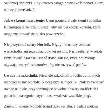
ozdobnej doniczki. Gdy drzewo osiągnie wysokość ponad 90 cm,
należy je przesadzić.
Jak wykonać nawożenie:
Usuń górne 2-3 cale ziemi i co kilka
lat zastępuj ją świeżą. Uważaj, aby nie uszkodzić korzeni, które
mogą znajdować się blisko powierzchni.
Nie przycinać sosny Norfolk.
Nigdy nie należy obcinać
wierzchołka ani przycinać boki tej rośliny. Nie trzeba jej w ogóle
kształtować. Możesz usunąć dolne gałęzie, które obumierają,
używając ostrych sekatorów, aby nie rozrywać pędów.
Uwaga na szkodniki.
Niewiele szkodników roślin domowych
niepokoi sosny Norfolk. Najczęstsze są mączliki. Należy zwracać
uwagę na białe, przypominające bawełnę obszary na liściach i
pędach, a następnie natychmiast zwalczać wszelkie plagi.
Zapewnij sosnie Norfolk Island dużo światła, a będzie pięknie