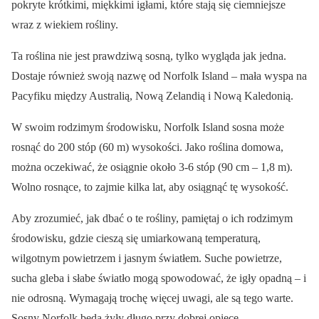
pokryte krótkimi, miękkimi igłami, które stają się ciemniejsze
wraz z wiekiem rośliny.
Ta roślina nie jest prawdziwą sosną, tylko wygląda jak jedna.
Dostaje również swoją nazwę od Norfolk Island – mała wyspa na
Pacyfiku między Australią, Nową Zelandią i Nową Kaledonią.
W swoim rodzimym środowisku, Norfolk Island sosna może
rosnąć do 200 stóp (60 m) wysokości. Jako roślina domowa,
można oczekiwać, że osiągnie około 3-6 stóp (90 cm – 1,8 m).
Wolno rosnące, to zajmie kilka lat, aby osiągnąć tę wysokość.
Aby zrozumieć, jak dbać o te rośliny, pamiętaj o ich rodzimym
środowisku, gdzie cieszą się umiarkowaną temperaturą,
wilgotnym powietrzem i jasnym światłem. Suche powietrze,
sucha gleba i słabe światło mogą spowodować, że igły opadną – i
nie odrosną. Wymagają trochę więcej uwagi, ale są tego warte.
Sosny Norfolk będą żyły długo przy dobrej opiece.