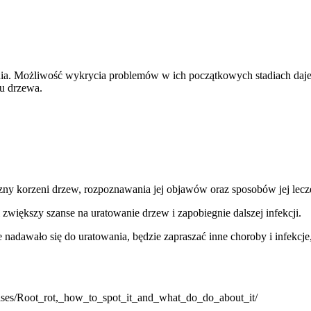
enia. Możliwość wykrycia problemów w ich początkowych stadiach daj
tu drzewa.
zny korzeni drzew, rozpoznawania jej objawów oraz sposobów jej lecze
 zwiększy szanse na uratowanie drzew i zapobiegnie dalszej infekcji.
 nadawało się do uratowania, będzie zapraszać inne choroby i infekcj
ses/Root_rot,_how_to_spot_it_and_what_do_do_about_it/