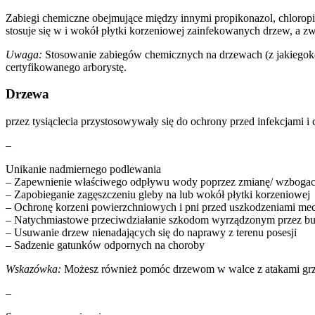
Zabiegi chemiczne obejmujące między innymi propikonazol, chloropikr
stosuje się w i wokół płytki korzeniowej zainfekowanych drzew, a z
Uwaga:
Stosowanie zabiegów chemicznych na drzewach (z jakiegoko
certyfikowanego arborystę.
Drzewa
przez tysiąclecia przystosowywały się do ochrony przed infekcjami
–
Unikanie nadmiernego podlewania
– Zapewnienie właściwego odpływu wody poprzez zmianę/ wzbogace
– Zapobieganie zagęszczeniu gleby na lub wokół płytki korzeniowej
– Ochronę korzeni powierzchniowych i pni przed uszkodzeniami mec
– Natychmiastowe przeciwdziałanie szkodom wyrządzonym przez burz
– Usuwanie drzew nienadających się do naprawy z terenu posesji
– Sadzenie gatunków odpornych na choroby
Wskazówka:
Możesz również pomóc drzewom w walce z atakami grzybó
–