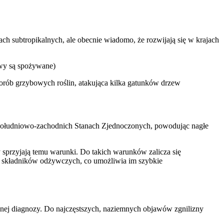
h subtropikalnych, ale obecnie wiadomo, że rozwijają się w krajach
awy są spożywane)
horób grzybowych roślin, atakująca kilka gatunków drzew
i południowo-zachodnich Stanach Zjednoczonych, powodując nagłe
y sprzyjają temu warunki. Do takich warunków zalicza się
o składników odżywczych, co umożliwia im szybkie
nej diagnozy. Do najczęstszych, naziemnych objawów zgnilizny