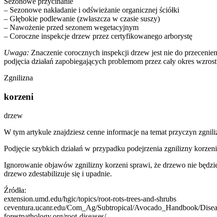
Sezonowe przycinanie
– Sezonowe nakładanie i odświeżanie organicznej ściółki
– Głębokie podlewanie (zwłaszcza w czasie suszy)
– Nawożenie przed sezonem wegetacyjnym
– Coroczne inspekcje drzew przez certyfikowanego arborystę
Uwaga:
Znaczenie corocznych inspekcji drzew jest nie do przeceni
podjęcia działań zapobiegających problemom przez cały okres wzros
Zgnilizna
korzeni
drzew
W tym artykule znajdziesz cenne informacje na temat przyczyn zgnili
Podjęcie szybkich działań w przypadku podejrzenia zgnilizny korzeni
Ignorowanie objawów zgnilizny korzeni sprawi, że drzewo nie będzie
drzewo zdestabilizuje się i upadnie.
Źródła:
extension.umd.edu/hgic/topics/root-rots-trees-and-shrubs
ceventura.ucanr.edu/Com_Ag/Subtropical/Avocado_Handbook/Disea
forestpathology.org/root-diseases/