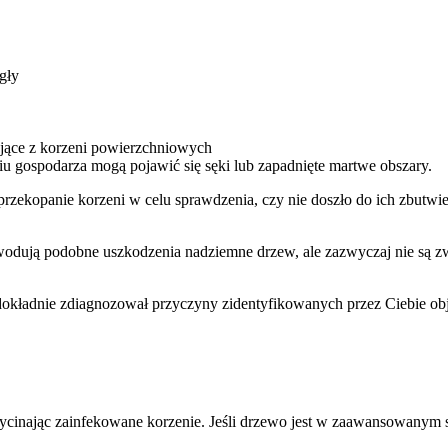
igły
ające z korzeni powierzchniowych
iu gospodarza mogą pojawić się sęki lub zapadnięte martwe obszary.
rzekopanie korzeni w celu sprawdzenia, czy nie doszło do ich zbutwie
dują podobne uszkodzenia nadziemne drzew, ale zazwyczaj nie są zwią
i dokładnie zdiagnozował przyczyny zidentyfikowanych przez Ciebie o
nając zainfekowane korzenie. Jeśli drzewo jest w zaawansowanym sta