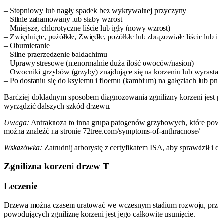
– Stopniowy lub nagły spadek bez wykrywalnej przyczyny
– Silnie zahamowany lub słaby wzrost
– Mniejsze, chlorotyczne liście lub igły (nowy wzrost)
– Zwiędnięte, pożółkłe, Zwiędłe, pożółkłe lub zbrązowiałe liście lub 
– Obumieranie
– Silne przerzedzenie baldachimu
– Uprawy stresowe (nienormalnie duża ilość owoców/nasion)
– Owocniki grzybów (grzyby) znajdujące się na korzeniu lub wyrast
– Po dostaniu się do ksylemu i floemu (kambium) na gałęziach lub pn
Bardziej dokładnym sposobem diagnozowania zgnilizny korzeni jest p
wyrządzić dalszych szkód drzewu.
Uwaga:
Antraknoza to inna grupa patogenów grzybowych, które powo
można znaleźć na stronie 72tree.com/symptoms-of-anthracnose/
Wskazówka:
Zatrudnij arborystę z certyfikatem ISA, aby sprawdził 
Zgnilizna korzeni drzew T
Leczenie
Drzewa można czasem uratować we wczesnym stadium rozwoju, przyci
powodujących zgniliznę korzeni jest jego całkowite usunięcie.