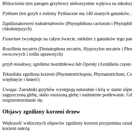
Rhizoctonia
(ten patogen grzybowy niekorzystnie wpływa na młodszyc
Pythium
(ten grzyb z rodziny Pythiaceae ma 140 znanych gatunków, z
Zgnilizna
korzeni rododendronów
(Phytophthora cactorum i Phytophth
chłodniejszych)
Fusarium
(występuje na całym świecie, niektóre z gatunków tego 
Rosellinia necatrix
(Dematophora necatrix, Hypoxylon necatrix i Pleu
owocowych i roślin uprawnych)
grzyb miodowy, zgnilizna twardzikowa lub Openky
(Armillaria często
Teksańska
zgnilizna korzeni (Phymatotrichopsis, Phymatotrichum, C
więdnięcie i śmierć)
Uwaga:
Zarodniki grzybów występują naturalnie i leżą w stanie uśpi
zagęszczoną glebę, słabo osuszoną glebę i nadmierne podlewanie. 
rozprzestrzenianie się.
Objawy zgnilizny korzeni drzew
Większość widocznych objawów zgnilizny korzeni przypomina oznaki
korzeni należą: