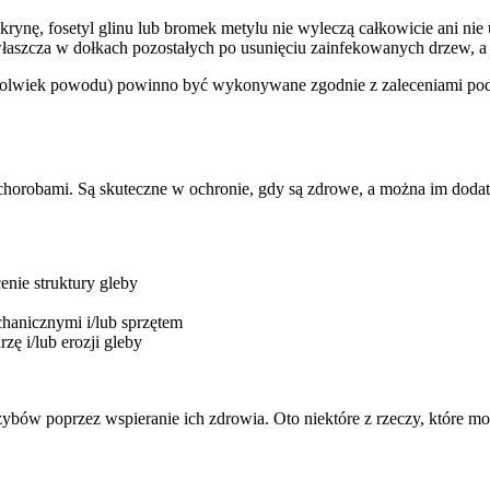
ynę, fosetyl glinu lub bromek metylu nie wyleczą całkowicie ani nie 
właszcza w dołkach pozostałych po usunięciu zainfekowanych drzew, a 
lwiek powodu) powinno być wykonywane zgodnie z zaleceniami podan
 i chorobami. Są skuteczne w ochronie, gdy są zdrowe, a można im dod
nie struktury gleby
hanicznymi i/lub sprzętem
ę i/lub erozji gleby
w poprzez wspieranie ich zdrowia. Oto niektóre z rzeczy, które moż