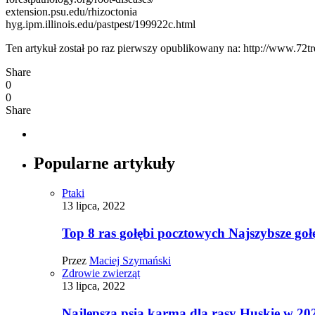
extension.psu.edu/rhizoctonia
hyg.ipm.illinois.edu/pastpest/199922c.html
Ten artykuł został po raz pierwszy opublikowany na: http://www.72tr
Share
0
0
Share
Popularne artykuły
Ptaki
13 lipca, 2022
Top 8 ras gołębi pocztowych Najszybsze goł
Przez
Maciej Szymański
Zdrowie zwierząt
13 lipca, 2022
Najlepsza psia karma dla rasy Huskie w 20