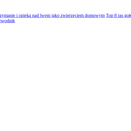
zymanie i opieka nad lwem jako zwierzęciem domowym
Top 8 ras go
zewodnik