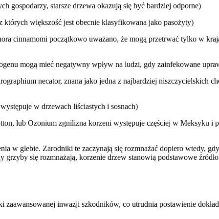
h gospodarzy, starsze drzewa okazują się być bardziej odporne)
 których większość jest obecnie klasyfikowana jako pasożyty)
ora cinnamomi początkowo uważano, że mogą przetrwać tylko w krajac
patogenu mogą mieć negatywny wpływ na ludzi, gdy zainfekowane upr
rographium necator, znana jako jedna z najbardziej niszczycielskich c
 występuje w drzewach liściastych i sosnach)
otton, lub Ozonium zgnilizna korzeni występuje częściej w Meksyku 
enia w glebie. Zarodniki te zaczynają się rozmnażać dopiero wtedy, gd
Gdy grzyby się rozmnażają, korzenie drzew stanowią podstawowe źródł
 zaawansowanej inwazji szkodników, co utrudnia postawienie dokład