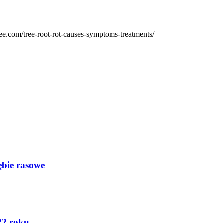
ee.com/tree-root-rot-causes-symptoms-treatments/
ębie rasowe
22 roku