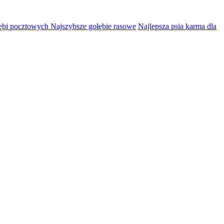
łębi pocztowych Najszybsze gołębie rasowe
Najlepsza psia karma dla