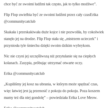
chce być ze swoimi ludźmi tak często, jak to tylko możliwe”.
Flip Flop uwielbia być ze swoimi ludźmi przez cały czasErika
@communitycatclub
Skakała i przeskakiwała duże kojce i nie pozwoliła, by cokolwiek
stanęło jej na drodze. Flip Flop stała się „mistrzem ucieczek” i
przyniosła tyle śmiechu dzięki swoim dzikim wybrykom.
Nic nie czyni jej szczęśliwszą niż przytulanie się na ciepłych
kolanach. Zasypia, próbując utrzymać otwarte oczy.
Erika @communitycatclub
„Kupiliśmy jej kosz na ubrania, w którym może spędzać czas,
więc łatwiej jest ją przenosić z pokoju do pokoju. Poza koszem
mamy też dla niej gondolę” – powiedziała Erika Love Meow.