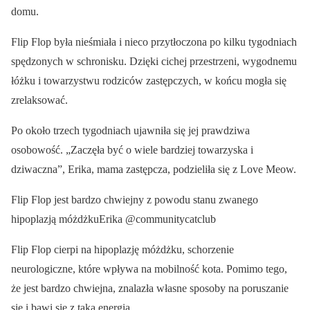
domu.
Flip Flop była nieśmiała i nieco przytłoczona po kilku tygodniach
spędzonych w schronisku. Dzięki cichej przestrzeni, wygodnemu
łóżku i towarzystwu rodziców zastępczych, w końcu mogła się
zrelaksować.
Po około trzech tygodniach ujawniła się jej prawdziwa
osobowość. „Zaczęła być o wiele bardziej towarzyska i
dziwaczna”, Erika, mama zastępcza, podzieliła się z Love Meow.
Flip Flop jest bardzo chwiejny z powodu stanu zwanego
hipoplazją móżdżkuErika @communitycatclub
Flip Flop cierpi na hipoplazję móżdżku, schorzenie
neurologiczne, które wpływa na mobilność kota. Pomimo tego,
że jest bardzo chwiejna, znalazła własne sposoby na poruszanie
się i bawi się z taką energią.